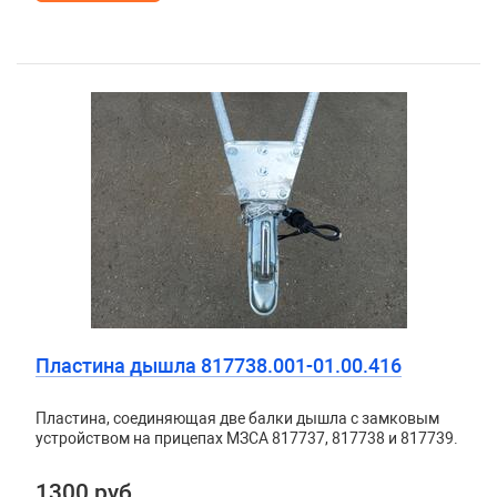
Пластина дышла 817738.001-01.00.416
Пластина, соединяющая две балки дышла с замковым
устройством на прицепах МЗСА 817737, 817738 и 817739.
1300 руб