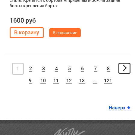
сталь. Крепятся к бортовым прицепам МЗСА на задние
болты крепления борта.
1600 руб
В сравнение
1
2
3
4
5
6
7
8
9
10
11
12
13
...
121
Наверх