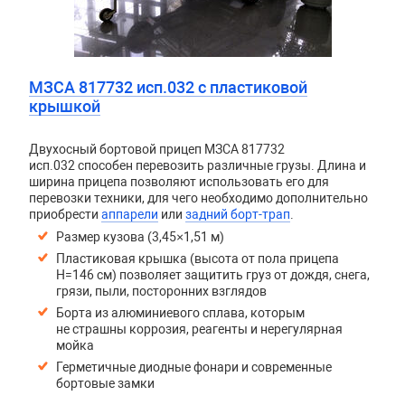
МЗСА 817732 исп.032 с пластиковой
крышкой
Двухосный бортовой прицеп
МЗСА 817732
исп.032
способен перевозить различные грузы. Длина и
ширина прицепа позволяют использовать его для
перевозки техники, для чего необходимо дополнительно
приобрести
аппарели
или
задний борт-трап
.
Размер кузова (3,45×1,51 м)
Пластиковая крышка (высота от пола прицепа
H=146 см) позволяет защитить груз от дождя, снега,
грязи, пыли, посторонних взглядов
Борта из алюминиевого сплава, которым
не страшны коррозия, реагенты и нерегулярная
мойка
Герметичные диодные фонари и современные
бортовые замки