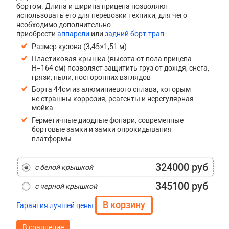
бортом. Длина и ширина прицепа позволяют
использовать его для перевозки техники, для чего
необходимо дополнительно
приобрести
аппарели
или
задний борт-трап
.
Размер кузова (3,45×1,51 м)
Пластиковая крышка (высота от пола прицепа
H=164 см) позволяет защитить груз от дождя, снега,
грязи, пыли, посторонних взглядов
Борта 44см из алюминиевого сплава, которым
не страшны коррозия, реагенты и нерегулярная
мойка
Герметичные диодные фонари, современные
бортовые замки и замки опрокидывания
платформы
324000 руб
с белой крышкой
345100 руб
с черной крышкой
Гарантия лучшей цены
В сравнение