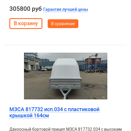
305800 руб
Гарантия лучшей цены
В сравнение
МЗСА 817732 исп.034 с пластиковой
крышкой 164см
Двухосный бортовой прицеп
МЗСА 817732.034
с высоким