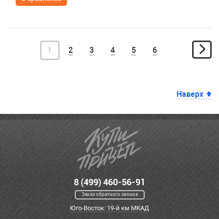
1
2
3
4
5
6
Наверх
8 (499) 460-56-91
Заказ обратного звонка
Юго-Восток: 19-й км МКАД