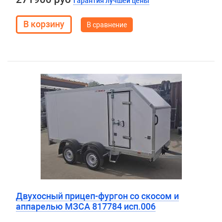
Гарантия лучшей цены
В сравнение
Двухосный прицеп-фургон со скосом и
аппарелью МЗСА 817784 исп.006