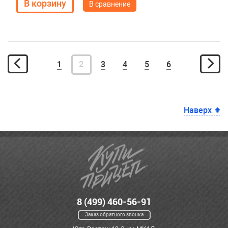
В сравнение
1
2
3
4
5
6
Наверх
8 (499) 460-56-91
Заказ обратного звонка