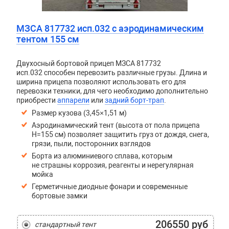
МЗСА 817732 исп.032 с аэродинамическим
тентом 155 см
Двухосный бортовой прицеп
МЗСА 817732
исп.032
способен перевозить различные грузы. Длина и
ширина прицепа позволяют использовать его для
перевозки техники, для чего необходимо дополнительно
приобрести
аппарели
или
задний борт-трап
.
Размер кузова (3,45×1,51 м)
Аэродинамический тент (высота от пола прицепа
H=155 см) позволяет защитить груз от дождя, снега,
грязи, пыли, посторонних взглядов
Борта из алюминиевого сплава, которым
не страшны коррозия, реагенты и нерегулярная
мойка
Герметичные диодные фонари и современные
бортовые замки
206550 руб
стандартный тент