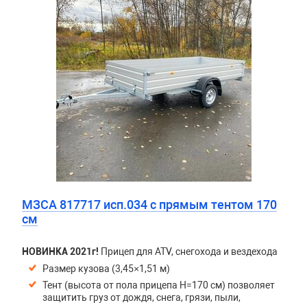
МЗСА 817717 исп.034 с прямым тентом 170
см
НОВИНКА 2021г!
Прицеп для ATV, снегохода и вездехода
Размер кузова (3,45×1,51 м)
Тент (высота от пола прицепа H=170 см) позволяет
защитить груз от дождя, снега, грязи, пыли,