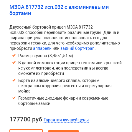
МЗСА 817732 исп.032 с алюминиевыми
бортами
Двухосный бортовой прицеп
МЗСА 817732
исп.032
способен перевозить различные грузы. Длина и
ширина прицепа позволяют использовать его для
перевозки техники, для чего необходимо дополнительно
приобрести
аппарели
или
задний борт-трап
.
Размер кузова (3,45×1,51 м)
В данной комплектации прицеп тентом или крышкой
не укомплектован, но впоследствии вы всегда
сможете их приобрести
Борта из алюминиевого сплава, которым
не страшны коррозия, реагенты и нерегулярная
мойка
Герметичные диодные фонари и современные
бортовые замки
177700 руб
Гарантия лучшей цены