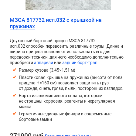
МЗСА 817732 исп.032 с крышкой на
пружинах
Двухосный бортовой прицеп
МЗСА 817732
исп.032
способен перевозить различные грузы. Длина и
ширина прицепа позволяют использовать его для
перевозки техники, для чего необходимо дополнительно
приобрести
аппарели
или
задний борт-трап
.
Размер кузова (3,45×1,51 м)
Пластиковая крышка на пружинах (высота от пола
прицепа H=160 см) позволяет защитить груз
от дождя, снега, грязи, пыли, посторонних взглядов
Борта из алюминиевого сплава, которым
не страшны коррозия, реагенты и нерегулярная
мойка
Герметичные диодные фонари и современные
бортовые замки
271900 руб