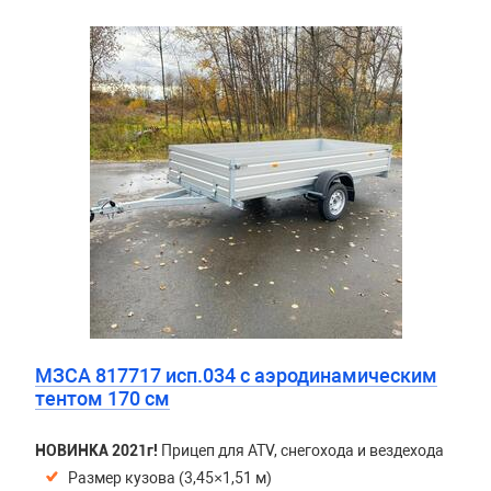
МЗСА 817717 исп.034 с аэродинамическим
тентом 170 см
НОВИНКА 2021г!
Прицеп для ATV, снегохода и вездехода
Размер кузова (3,45×1,51 м)