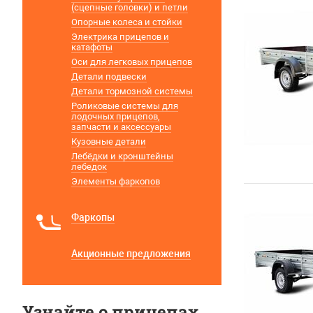
(сцепные головки) и петли
Опорные колеса и стойки
Электрика прицепов и
катафоты
Оси для легковых прицепов
Детали подвески
Детали тормозной системы
Роликовые системы для
лодочных прицепов,
запчасти и аксессуары
Кузовные детали
Лебёдки и кронштейны
лебедок
Элементы фаркопов
Фаркопы
Акционные предложения
Узнайте о прицепах