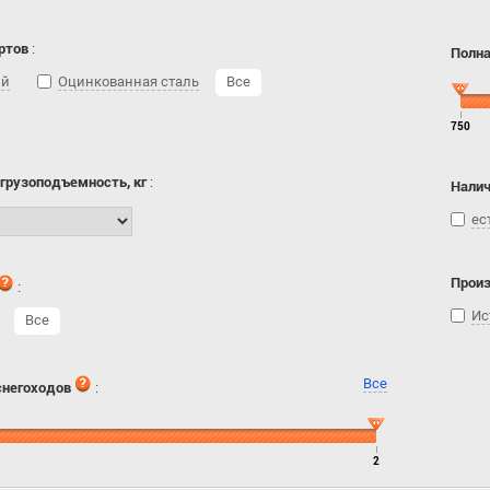
ртов
:
Полна
ий
Оцинкованная сталь
Все
750
 грузоподъемность, кг
:
Налич
ес
Прои
:
Ис
Все
Все
снегоходов
:
2