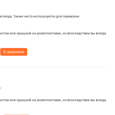
гохода. Также часто используется для перевозки
ентом или крышкой не укомплектован, но впоследствии вы всегда
В сравнение
а
ентом или крышкой не укомплектован, но впоследствии вы всегда