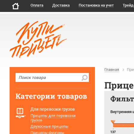
Оплата
Доставка
Постановка на учет
Трейд
Главная
При
Прице
Категории товаров
Филь
Для перевозки грузов
Внутренняя 
Прицепы для перевозки
грузов
Двухосные прицепы
Прицепы-фургоны
137