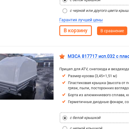
с черной или другого цвета кры
Гарантия лучшей цены
В сравнение
МЗСА 817717 исп.032 с пл
Прицеп для ATV, снегохода и вездеход
Размер кузова (3,45×1,51 м)
Пластиковая крышка (высота от по
грязи, пыли, посторонних взглядо
Борта из алюминиевого сплава, к
Герметичные диодные фонари, с
с белой крышкой
с черной крышкой