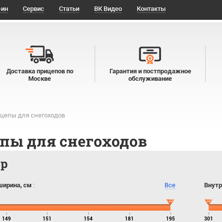
-ин
Сервис
Статьи
ВК Видео
Контакты
Доставка прицепов по
Гарантия и постпродажное
Москве
обслуживание
цепы для снегоходов
пы для снегоходов
тр
ширина, см
:
Все
Внутр
149
151
154
181
195
301