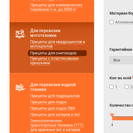
Прицепы для коммерческих
перевозок п.м. до 3500 кг
Материал бо
Алюмин
Для перевозки
мототехники
Прицепы для квадроциклов и
мотоциклов
Гарантийная
Прицепы для снегоходов
Прицепы с пластиковыми
крышками
Кол-во осей
Для перевозки водной
1
2
техники
Прицепы для гидроциклов
Прицепы для лодок
Количество 
Прицепы для лодок ПВХ
Прицепы для катеров и яхт
Технологические
транспортные тележки (ТТТ)
1
для хранения яхт и катеров