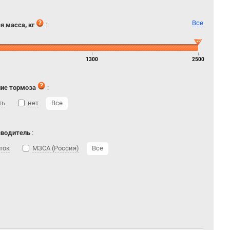
Все
я масса, кг
:
1300
2500
ие тормоза
:
ть
нет
Все
зводитель
:
ток
МЗСА (Россия)
Все