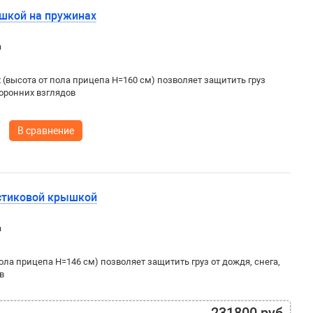
ышкой на пружинах
а
(высота от пола прицепа H=160 см) позволяет защитить груз
торонних взглядов
В сравнение
астиковой крышкой
а
ла прицепа H=146 см) позволяет защитить груз от дождя, снега,
в