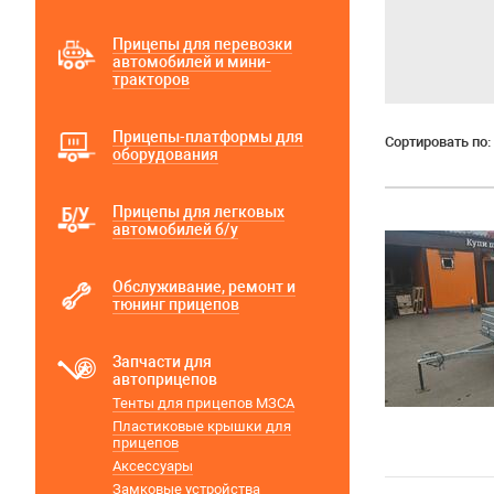
Прицепы для перевозки
автомобилей и мини-
тракторов
Прицепы-платформы для
Сортировать по:
оборудования
Прицепы для легковых
автомобилей б/у
Обслуживание, ремонт и
тюнинг прицепов
Запчасти для
автоприцепов
Тенты для прицепов МЗСА
Пластиковые крышки для
прицепов
Аксессуары
Замковые устройства