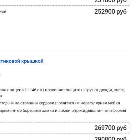
231800 руб
252900 руб
шкой
астиковой крышкой
а
ла прицепа H=146 см) позволяет защитить груз от дождя, снега,
в
оторым не страшны коррозия, реагенты и нерегулярная мойка
овременные бортовые замки и замки опрокидывания платформы
269700 руб
290800 руб