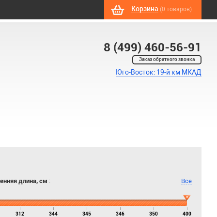
Корзина
(0 товаров)
8 (499) 460-56-91
Заказ обратного звонка
Юго-Восток: 19-й км МКАД
енняя длина, см
:
Все
312
344
345
346
350
400