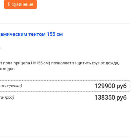
В сравнение
намическим тентом 155 см
а
т пола прицепа H=155 см) позволяет защитить груз от дождя,
взглядов
129900 руб
та-веревка)
138350 руб
а-трос)