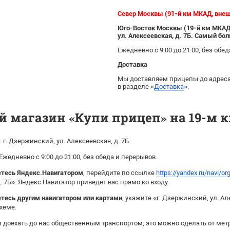
Север Москвы (91-й км МКАД, внеш
Юго-Восток Москвы (19-й км МКАД, 
ул. Алексеевская, д. 7Б. Самый б
Ежедневно с 9:00 до 21:00, без обе
Доставка
Мы доставляем прицепы до адреса.
в разделе «
Доставка
».
й магазин «Купи прицеп» на 19-м 
 г. Дзержинский, ул. Алексеевская, д. 7Б
Ежедневно с 9:00 до 21:00, без обеда и перерывов.
етесь Яндекс.Навигатором
, перейдите по ссылке
https://yandex.ru/navi/o
. 7Б». Яндекс.Навигатор приведет вас прямо ко входу.
етесь другим навигатором или картами
, укажите «г. Дзержинский, ул. А
схеме.
 доехать до нас общественным транспортом, это можно сделать от мет