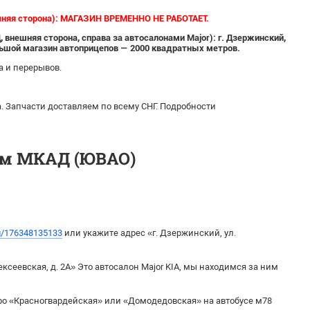
няя сторона):
МАГАЗИН ВРЕМЕННО НЕ РАБОТАЕТ.
внешняя сторона, справа за автосалонами Major): г. Дзержинский,
ольшой магазин автоприцепов — 2000 квадратных метров.
да и перерывов.
 Запчасти доставляем по всему СНГ. Подробности
км МКАД (ЮВАО)
rg/176348135133
или укажите адрес «г. Дзержинский, ул.
лексеевская, д. 2А» Это автосалон Major KIA, мы находимся за ним
ро «Красногвардейская» или «Домодедовская» на автобусе м78