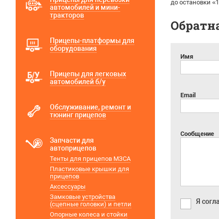
до остановки «
автомобилей и мини-
тракторов
Обратна
Прицепы-платформы для
оборудования
Имя
Прицепы для легковых
автомобилей б/у
Email
Обслуживание, ремонт и
тюнинг прицепов
Сообщение
Запчасти для
автоприцепов
Тенты для прицепов МЗСА
Пластиковые крышки для
прицепов
Аксессуары
Замковые устройства
Я согл
(сцепные головки) и петли
Опорные колеса и стойки