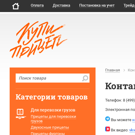
Оплата
Доставка
Постановка на учет
Трейд
Главная
Кон
Конта
Категории товаров
Телефон:
8 (499
Электронная по
Для перевозки грузов
Прицепы для перевозки
Вы можете
н
грузов
Двухосные прицепы
Вк видео:
vkv
Прицепы-фургоны