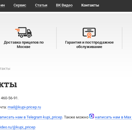
-ин
Сервис
Статьи
ВК Видео
Контакты
Доставка прицепов по
Гарантия и постпродажное
Москве
обслуживание
такты
кты
) 460-56-91
.
чта:
mail@kupi-pricep.ru
аписать нам в Telegram kupi_pricep
. Также можно
написать нам в Max
ideo.ru/@kupi_pricep