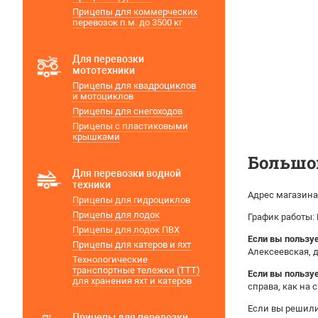
Прицепы для коммерческих
перевозок п.м. до 3500 кг
Для перевозки
мототехники
Прицепы для квадроциклов
и мотоциклов
Прицепы для снегоходов
Прицепы с пластиковыми
крышками
Большо
Для перевозки водной
техники
Адрес магазина:
Прицепы для гидроциклов
Прицепы для лодок
График работы: 
Прицепы для лодок ПВХ
Если вы пользу
Прицепы для катеров и яхт
Алексеевская, д
Технологические
транспортные тележки (ТТТ)
Если вы пользу
для хранения яхт и катеров
справа, как на 
Если вы решили
Прицепы для перевозки