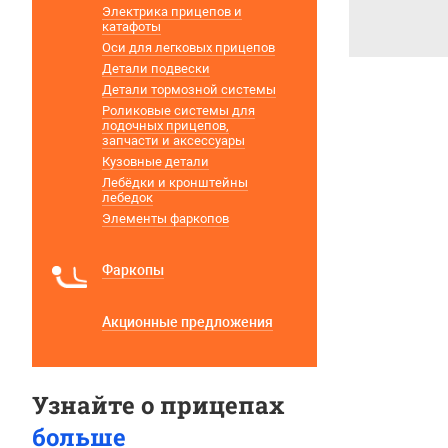
Электрика прицепов и
катафоты
Оси для легковых прицепов
Детали подвески
Детали тормозной системы
Роликовые системы для
лодочных прицепов,
запчасти и аксессуары
Кузовные детали
Лебёдки и кронштейны
лебедок
Элементы фаркопов
Фаркопы
Акционные предложения
Узнайте о прицепах
больше