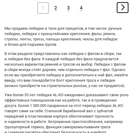
1
2
3
4
Мы продаем лебедки и тали для прицепов, в том числе: ручные
лебедки, лебедки с кронштейнами крепления, фалы, ремни,
стропы, ленты, тросы, пальцы крепления, чехлы для лебедок
и блоки для подъема грузов.
В этом разделе представлены как лебедки с фалом в сборе, так
и лебедки без фала. К каждой лебедке без фала предлагается
несколько вариантов ремней и тросов на выбор. Лебедки с фалом
в сборе всегда стоят дороже, чем отдельно лебедка + фал. Однако
если вы приобретаете лебедку и дополнительно к ней фал, имейте
ввиду, что вам понадобится болт крепления троса к лебедке
(можно приобрести на строительных рынках, у нас не продается).
Уже более 35 лет лебедки АL-КО ежедневно доказывают свою роль
эффективных помощников как на работе, так и в проведении
досуга. Более 1 500 000 проданных за этот период лебедок АL-КО
говорят сами за себя. Стальной барабанный вал с зубчатой
передачей в пластиковом корпусе обеспечивает прочность
и надежность в работе. Хитроумные приспособления, например:
грузоупорный тормоз, функция саморазмытывания троса
и съемная рукоятка обеспечат безопасность и комфорт.