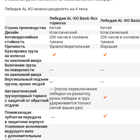
Лебедки AL-KO можно разделить на 4 типа:
Лебедки AL-KO Basic без
Лебедки AL-KO Basi
тормоза
Страна производства
Китай
Китай
Дизайн
Классический
Классический
Антикоррозийная
200 часов в солевом
200 часов в солевом
стойкость
тумане
тумане
Прочность
Удовлетворительная
Хорошая
Буксировка груза
на колесах
по наклонной вверх
Волочение груза
по поверхности
—
—
по наклонной вверх
Вертикальный подъем
—
—
грузов, кроме людей
— (после переключения
Автоматический
лебедки на размотку,
грузоупорный тормоз
ручка лебедки и груз
с защитой от обратной
удерживается только
отдачи
силой ваших рук)
Понижающая
зубчатая передача
—
в защитном корпусе
Усиленное исполнение
ведущего вала
с дополнительным