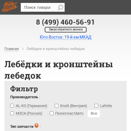
8 (499) 460-56-91
Заказ обратного звонка
Юго-Восток: 19-й км МКАД
Главная
Лебёдки и кронштейны лебедок
Лебёдки и кронштейны
лебедок
Фильтр
Производитель
:
AL-KO (Германия)
Knott (Венгрия)
Lafette
МЗСА (Россия)
ПолипластАвто
Все
Тип запчасти
: