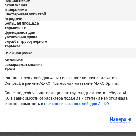
подшипником
—
—
скольжения
и широкими
шестернями зубчатой
передачи
Большая площадь
тормозных
фрикционов для
—
—
увеличения срока
службы грузоупорного
тормоза.
Съемная ручка
—
—
Механизм
саморазматывания
—
—
троса
Ранние версии лебедок AL-KO Basic носили название AL-KO
Compact, а ранние AL-KO Plus носили название AL-KO Optima.
Более подробную информацию по грузоподъемности лебедок AL-
KO в зависимости от характера подъема и степени намотки фала
можно посмотреть в
немецком каталоге лебедок AL-KO
.
Наверх