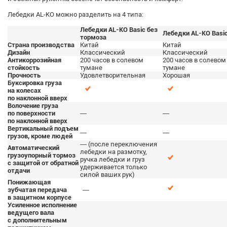
Лебедки AL-KO можно разделить на 4 типа:
Лебедки AL-KO Basic без
Лебедки AL-KO Basi
тормоза
Страна производства
Китай
Китай
Дизайн
Классический
Классический
Антикоррозийная
200 часов в солевом
200 часов в солевом
стойкость
тумане
тумане
Прочность
Удовлетворительная
Хорошая
Буксировка груза
на колесах
по наклонной вверх
Волочение груза
по поверхности
—
—
по наклонной вверх
Вертикальный подъем
—
—
грузов, кроме людей
— (после переключения
Автоматический
лебедки на размотку,
грузоупорный тормоз
ручка лебедки и груз
с защитой от обратной
удерживается только
отдачи
силой ваших рук)
Понижающая
зубчатая передача
—
в защитном корпусе
Усиленное исполнение
ведущего вала
с дополнительным