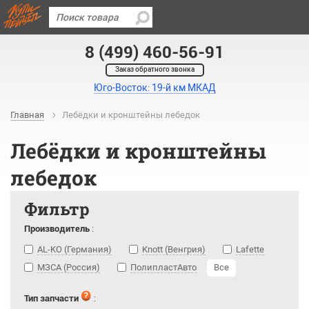
8 (499) 460-56-91
Заказ обратного звонка
Юго-Восток: 19-й км МКАД
Главная
Лебёдки и кронштейны лебедок
Лебёдки и кронштейны
лебедок
Фильтр
Производитель
:
AL-KO (Германия)
Knott (Венгрия)
Lafette
МЗСА (Россия)
ПолипластАвто
Все
Тип запчасти
: