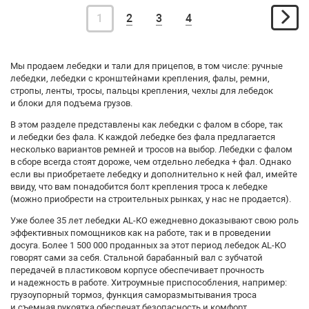
1
2
3
4
Мы продаем лебедки и тали для прицепов, в том числе: ручные
лебедки, лебедки с кронштейнами крепления, фалы, ремни,
стропы, ленты, тросы, пальцы крепления, чехлы для лебедок
и блоки для подъема грузов.
В этом разделе представлены как лебедки с фалом в сборе, так
и лебедки без фала. К каждой лебедке без фала предлагается
несколько вариантов ремней и тросов на выбор. Лебедки с фалом
в сборе всегда стоят дороже, чем отдельно лебедка + фал. Однако
если вы приобретаете лебедку и дополнительно к ней фал, имейте
ввиду, что вам понадобится болт крепления троса к лебедке
(можно приобрести на строительных рынках, у нас не продается).
Уже более 35 лет лебедки АL-КО ежедневно доказывают свою роль
эффективных помощников как на работе, так и в проведении
досуга. Более 1 500 000 проданных за этот период лебедок АL-КО
говорят сами за себя. Стальной барабанный вал с зубчатой
передачей в пластиковом корпусе обеспечивает прочность
и надежность в работе. Хитроумные приспособления, например:
грузоупорный тормоз, функция саморазмытывания троса
и съемная рукоятка обеспечат безопасность и комфорт.