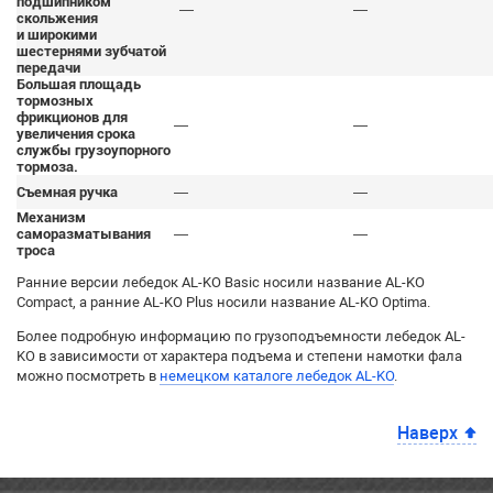
подшипником
—
—
скольжения
и широкими
шестернями зубчатой
передачи
Большая площадь
тормозных
фрикционов для
—
—
увеличения срока
службы грузоупорного
тормоза.
Съемная ручка
—
—
Механизм
саморазматывания
—
—
троса
Ранние версии лебедок AL-KO Basic носили название AL-KO
Compact, а ранние AL-KO Plus носили название AL-KO Optima.
Более подробную информацию по грузоподъемности лебедок AL-
KO в зависимости от характера подъема и степени намотки фала
можно посмотреть в
немецком каталоге лебедок AL-KO
.
Наверх