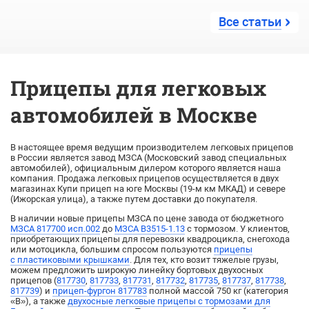
Все статьи
Прицепы для легковых
автомобилей в Москве
В настоящее время ведущим производителем легковых прицепов
в России является завод МЗСА (Московский завод специальных
автомобилей), официальным дилером которого является наша
компания. Продажа легковых прицепов осуществляется в двух
магазинах Купи прицеп на юге Москвы (19-м км МКАД) и севере
(Ижорская улица), а также путем доставки до покупателя.
В наличии новые прицепы МЗСА по цене завода от бюджетного
МЗСА 817700 исп.002
до
МЗСА B3515-1.13
с тормозом. У клиентов,
приобретающих прицепы для перевозки квадроцикла, снегохода
или мотоцикла, большим спросом пользуются
прицепы
с пластиковыми крышками
. Для тех, кто возит тяжелые грузы,
можем предложить широкую линейку бортовых двухосных
прицепов (
817730
,
817733
,
817731
,
817732
,
817735
,
817737
,
817738
,
817739
) и
прицеп-фургон 817783
полной массой 750 кг (категория
«B»), а также
двухосные легковые прицепы с тормозами для