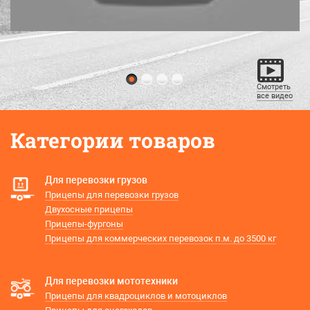
Смотреть
все видео
Категории товаров
Для перевозки грузов
Прицепы для перевозки грузов
Двухосные прицепы
Прицепы-фургоны
Прицепы для коммерческих перевозок п.м. до 3500 кг
Для перевозки мототехники
Прицепы для квадроциклов и мотоциклов