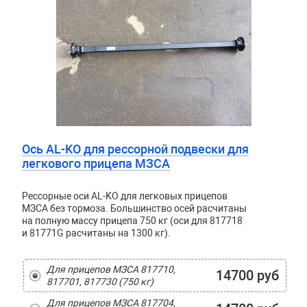
Ось AL-KO для рессорной подвески для
легкового прицепа МЗСА
Рессорные оси AL-KO для легковых прицепов
МЗСА без тормоза. Большинство осей расчитаны
на полную массу прицепа 750 кг (оси для 817718
и 81771G расчитаны на 1300 кг).
Для прицепов МЗСА 817710,
14700 руб
817701, 817730 (750 кг)
Для прицепов МЗСА 817704,