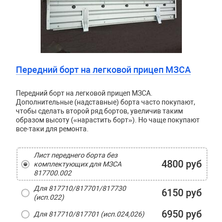
Передний борт на легковой прицеп МЗСА
Передний борт на легковой прицеп МЗСА.
Дополнительные (надставные) борта часто покупают,
чтобы сделать второй ряд бортов, увеличив таким
образом высоту («нарастить борт»). Но чаще покупают
все-таки для ремонта.
Лист переднего борта без
4800 руб
комплектующих для МЗСА
817700.002
Для 817710/817701/817730
6150 руб
(исп.022)
6950 руб
Для 817710/817701 (исп.024,026)