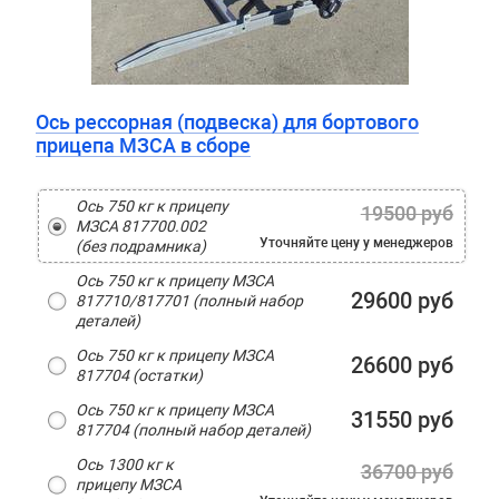
Ось рессорная (подвеска) для бортового
прицепа МЗСА в сборе
Ось 750 кг к прицепу
19500 руб
МЗСА 817700.002
Уточняйте цену
у менеджеров
(без подрамника)
Ось 750 кг к прицепу МЗСА
29600 руб
817710/817701 (полный набор
деталей)
Ось 750 кг к прицепу МЗСА
26600 руб
817704 (остатки)
Ось 750 кг к прицепу МЗСА
31550 руб
817704 (полный набор деталей)
Ось 1300 кг к
36700 руб
прицепу МЗСА