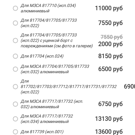
Для МЗСА 817710 (исп.034)
11000 руб
алюминиевый
Для 817704/817705/817733
7550 руб
(исп.022)
Для 817704/817705/817733
7550 руб
(исп.022) с уценкой борт с
2000 руб
повреждениями (см.фото в галерее)
8150 руб
Для 817704 (исп.024)
Для МЗСА 817704/817705/817733
6500 руб
(исп.032) алюминиевый
Для
690
817702/817703/817712/817717/817731/817732
(исп.022)
Для МЗСА 817717/817732 (исп.
6750 руб
032) алюминиевый
Для МЗСА 817717/817732
13130 руб
(исп.034) алюминиевый
13600 руб
Для 817739 (исп.001)