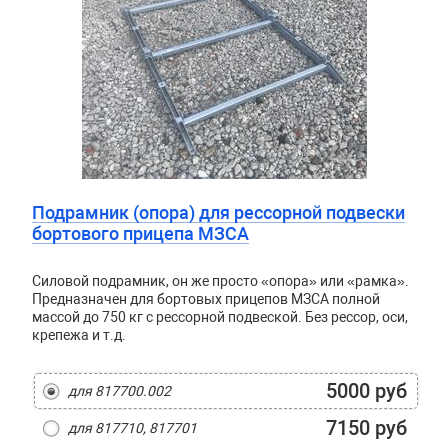
Подрамник (опора) для рессорной подвески
бортового прицепа МЗСА
Силовой подрамник, он же просто «опора» или «рамка».
Предназначен для бортовых прицепов МЗСА полной
массой до 750 кг с рессорной подвеской. Без рессор, оси,
крепежа и т.д.
5000 руб
для 817700.002
7150 руб
для 817710, 817701