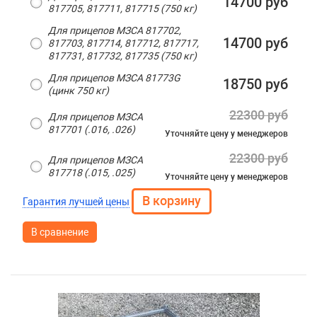
14700 руб
817705, 817711, 817715 (750 кг)
Для прицепов МЗСА 817702,
14700 руб
817703, 817714, 817712, 817717,
817731, 817732, 817735 (750 кг)
Для прицепов МЗСА 81773G
18750 руб
(цинк 750 кг)
22300 руб
Для прицепов МЗСА
817701 (.016, .026)
Уточняйте цену
у менеджеров
22300 руб
Для прицепов МЗСА
817718 (.015, .025)
Уточняйте цену
у менеджеров
Гарантия лучшей цены
В сравнение