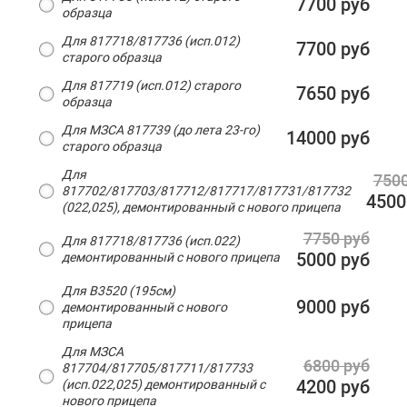
7700 руб
образца
Для 817718/817736 (исп.012)
7700 руб
старого образца
Для 817719 (исп.012) старого
7650 руб
образца
Для МЗСА 817739 (до лета 23-го)
14000 руб
старого образца
Для
7500
817702/817703/817712/817717/817731/817732
4500
(022,025), демонтированный с нового прицепа
7750 руб
Для 817718/817736 (исп.022)
5000 руб
демонтированный с нового прицепа
Для B3520 (195см)
9000 руб
демонтированный с нового
прицепа
Для МЗСА
6800 руб
817704/817705/817711/817733
4200 руб
(исп.022,025) демонтированный с
нового прицепа