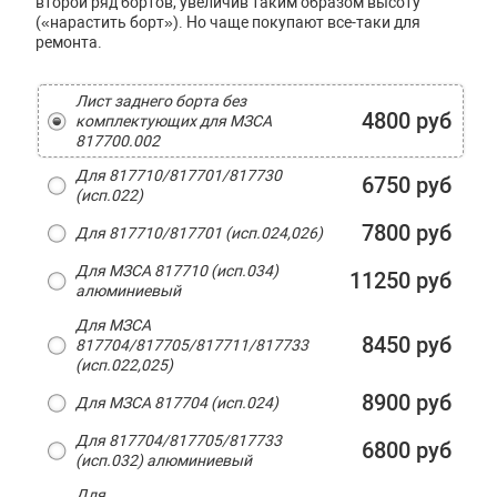
второй ряд бортов, увеличив таким образом высоту
(«нарастить борт»). Но чаще покупают все-таки для
ремонта.
Лист заднего борта без
4800 руб
комплектующих для МЗСА
817700.002
Для 817710/817701/817730
6750 руб
(исп.022)
7800 руб
Для 817710/817701 (исп.024,026)
Для МЗСА 817710 (исп.034)
11250 руб
алюминиевый
Для МЗСА
8450 руб
817704/817705/817711/817733
(исп.022,025)
8900 руб
Для МЗСА 817704 (исп.024)
Для 817704/817705/817733
6800 руб
(исп.032) алюминиевый
Для