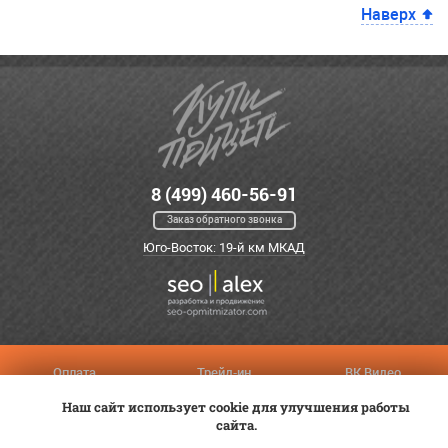
Наверх
8 (499) 460-56-91
Заказ обратного звонка
Юго-Восток: 19-й км МКАД
Оплата
Трейд-ин
ВК Видео
Доставка
Сервис
Контакты
Наш сайт использует cookie для улучшения работы
сайта.
Постановка на учет
Статьи