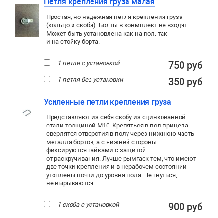
Петля крепления груза малая
Простая, но надежная петля крепления груза
(кольцо и скоба). Болты в конмплект не входят.
Может быть установлена как на пол, так
и на стойку борта.
1 петля с установкой
750 руб
1 петля без установки
350 руб
Усиленные петли крепления груза
Представляют из себя скобу из оцинкованной
стали толщиной М10. Крепяться в пол прицепа —
сверлятся отверстия в полу через нижнюю часть
металла бортов, а с нижней стороны
фиксируются гайками с защитой
от раскручивания. Лучше рымгаек тем, что имеют
две точки крепления и в нерабочем состоянии
утоплены почти до уровня пола. Не гнуться,
не вырываются.
1 скоба с установкой
900 руб