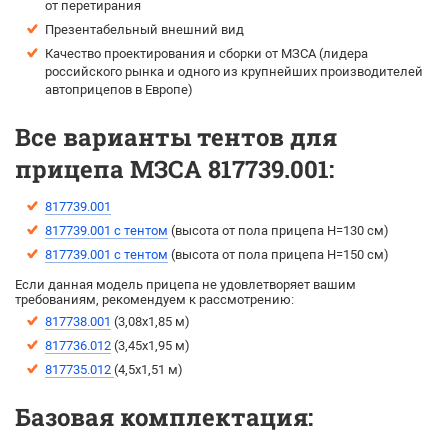
от перетирания
Презентабельный внешний вид
Качество проектирования и сборки от МЗСА (лидера
российского рынка и одного из крупнейших производителей
автоприцепов в Европе)
Все варианты тентов для
прицепа МЗСА 817739.001:
817739.001
817739.001 с тентом
(высота от пола прицепа H=130 см)
817739.001 с тентом
(высота от пола прицепа H=150 см)
Если данная модель прицепа не удовлетворяет вашим
требованиям, рекомендуем к рассмотрению:
817738.001
(3,08х1,85 м)
817736.012
(3,45х1,95 м)
817735.012
(4,5х1,51 м)
Базовая комплектация: