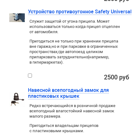
Устройство противоугонное Safety Universal
Служит защитой от угона прицепа. Может
использоваться только когда прицеп отцеплен
от автомобиля.
Пригодиться не только при хранении прицепа
вне гаража
,
но и при парковке в ограниченных
пространствах
,
где автопоезд целиком
припарковать затруднительно
(
например
,
в гипермаркетах).
2500 руб
Навесной всепогодный замок для
пластиковых крышек
Редко встречающийся в розничной продаже
всепогодный влагостойкий навесной замок
малого размера.
Пригодиться владельцам прицепов
с пластиковыми крышками.