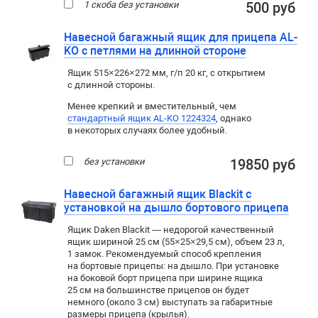
1 скоба без установки
500 руб
Навесной багажный ящик для прицепа AL-
KO с петлями на длинной стороне
Ящик 515×226×272 мм, г/п 20 кг, с открытием
с длинной стороны.
Менее крепкий и вместительный, чем
стандартный ящик AL-KO 1224324
, однако
в некоторых случаях более удобный.
без установки
19850 руб
Навесной багажный ящик Blackit с
установкой на дышло бортового прицепа
Ящик Daken Blackit — недорогой качественный
ящик шириной 25 см (55×25×29,5 см), объем 23 л,
1 замок. Рекомендуемый способ крепления
на бортовые прицепы: на дышло. При установке
на боковой борт прицепа при ширине ящика
25 см на большинстве прицепов он будет
немного (около 3 см) выступать за габаритные
размеры прицепа (крылья).