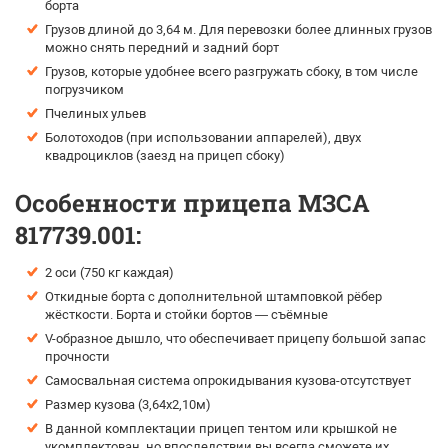
борта
Грузов длиной до 3,64 м. Для перевозки более длинных грузов
можно снять передний и задний борт
Грузов, которые удобнее всего разгружать сбоку, в том числе
погрузчиком
Пчелиных ульев
Болотоходов (при использовании аппарелей), двух
квадроциклов (заезд на прицеп сбоку)
Особенности прицепа МЗСА
817739.001:
2 оси (750 кг каждая)
Откидные борта с дополнительной штамповкой рёбер
жёсткости. Борта и стойки бортов — съёмные
V-образное дышло, что обеспечивает прицепу большой запас
прочности
Самосвальная система опрокидывания кузова-отсутствует
Размер кузова (3,64х2,10м)
В данной комплектации прицеп тентом или крышкой не
укомплектован, но впоследствии вы всегда сможете их