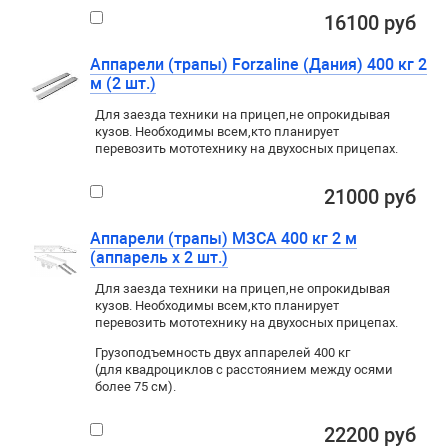
16100 руб
Аппарели (трапы) Forzaline (Дания) 400 кг 2
м (2 шт.)
Для заезда техники на прицеп
,
не опрокидывая
кузов. Необходимы всем
,
кто планирует
перевозить мототехнику на двухосных прицепах.
21000 руб
Аппарели (трапы) МЗСА 400 кг 2 м
(аппарель х 2 шт.)
Для заезда техники на прицеп
,
не опрокидывая
кузов. Необходимы всем
,
кто планирует
перевозить мототехнику на двухосных прицепах.
Грузоподъемность двух аппарелей 400 кг
(для квадроциклов с расстоянием между осями
более 75 см).
22200 руб