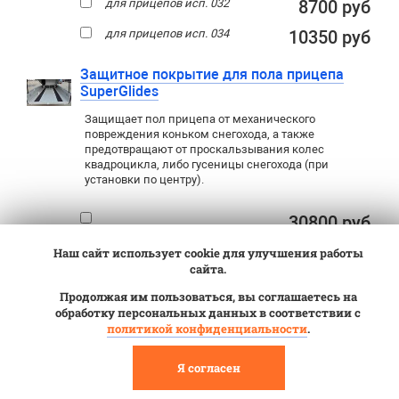
для прицепов исп. 032
8700 руб
для прицепов исп. 034
10350 руб
Защитное покрытие для пола прицепа
SuperGlides
Защищает пол прицепа от механического
повреждения коньком снегохода, а также
предотвращают от проскальзывания колес
квадроцикла, либо гусеницы снегохода (при
установки по центру).
30800 руб
Наш сайт использует cookie для улучшения работы
Переходники и прочее
↑
:
сайта.
Продолжая им пользоваться, вы соглашаетесь на
обработку персональных данных в соответствии с
Держатели противооткатных упоров с
политикой конфиденциальности
.
установкой (2 шт)
Держатели противооткатных упоров с установкой
Я согласен
для штатных противооткатных упоров МЗСА.
Чтобы упоры всегда были «под рукой»