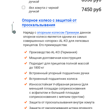
ручкой
без хомута с черной
7450 руб
ручкой
Опорное колесо с защитой от
проскальзывания
Наряду с
опорным колесом Премиум
данное
опорное колесо является одним из самых
совершенных «опорок» AL-KO для легковых
прицепов. Его преимущества:
Производство AL-KO (Германия)
Мощная долговечная конструкция
Подходит для прицепов полной массой
до 1800 кг
Встроенный упорный подшипник ручки
Встроенный подшипник колеса
Износостойкая V-образная резина (для
меньшей площади соприкосновения
с асфальтом и большей площади
соприкосновения с мягким грунтом)
Защита от проскальзывания внутри хомута
Защита от раскручивания штока опорного