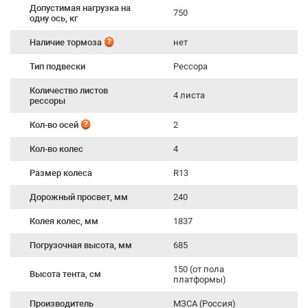
Допустимая нагрузка на
750
одну ось, кг
Наличие тормоза
нет
Тип подвески
Рессора
Количество листов
4 листа
рессоры
Кол-во осей
2
Кол-во колес
4
Размер колеса
R13
Дорожный просвет, мм
240
Колея колес, мм
1837
Погрузочная высота, мм
685
150 (от пола
Высота тента, см
платформы)
Производитель
МЗСА (Россия)