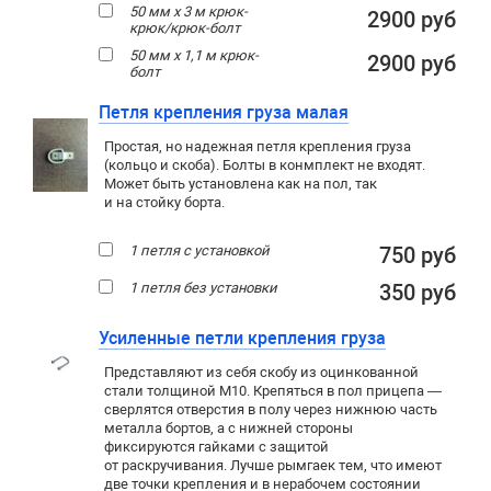
50 мм х 3 м крюк-
2900 руб
крюк/крюк-болт
50 мм х 1,1 м крюк-
2900 руб
болт
Петля крепления груза малая
Простая, но надежная петля крепления груза
(кольцо и скоба). Болты в конмплект не входят.
Может быть установлена как на пол, так
и на стойку борта.
1 петля с установкой
750 руб
1 петля без установки
350 руб
Усиленные петли крепления груза
Представляют из себя скобу из оцинкованной
стали толщиной М10. Крепяться в пол прицепа —
сверлятся отверстия в полу через нижнюю часть
металла бортов, а с нижней стороны
фиксируются гайками с защитой
от раскручивания. Лучше рымгаек тем, что имеют
две точки крепления и в нерабочем состоянии