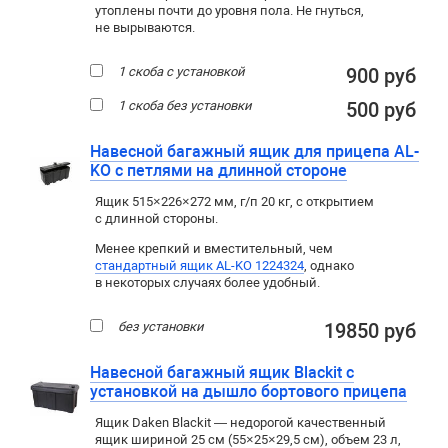
утоплены почти до уровня пола. Не гнуться,
не вырываются.
1 скоба с установкой
900 руб
1 скоба без установки
500 руб
Навесной багажный ящик для прицепа AL-
KO с петлями на длинной стороне
Ящик 515×226×272 мм, г/п 20 кг, с открытием
с длинной стороны.
Менее крепкий и вместительный, чем
стандартный ящик AL-KO 1224324
, однако
в некоторых случаях более удобный.
без установки
19850 руб
Навесной багажный ящик Blackit с
установкой на дышло бортового прицепа
Ящик Daken Blackit — недорогой качественный
ящик шириной 25 см (55×25×29,5 см), объем 23 л,