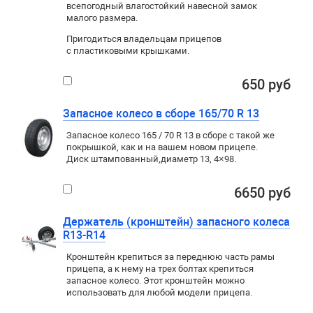
всепогодный влагостойкий навесной замок
малого размера.
Пригодиться владельцам прицепов
с пластиковыми крышками.
650 руб
Запасное колесо в сборе 165/70 R 13
Запасное колесо 165 / 70 R 13 в сборе с такой же
покрышкой
,
как и на вашем новом прицепе.
Диск штампованный
,
диаметр 13
,
4×98
.
6650 руб
Держатель (кронштейн) запасного колеса
R13-R14
Кронштейн крепиться за переднюю часть рамы
прицепа, а к нему на трех болтах крепиться
запасное колесо. Этот кронштейн можно
использовать для любой модели прицепа.