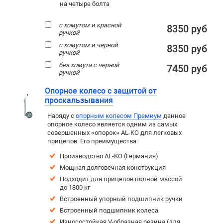
на четыре болта
с хомутом и красной
8350 руб
ручкой
с хомутом и черной
8350 руб
ручкой
без хомута с черной
7450 руб
ручкой
Опорное колесо с защитой от
проскальзывания
Наряду с
опорным колесом Премиум
данное
опорное колесо является одним из самых
совершенных «опорок» AL-KO для легковых
прицепов. Его преимущества:
Производство AL-KO (Германия)
Мощная долговечная конструкция
Подходит для прицепов полной массой
до 1800 кг
Встроенный упорный подшипник ручки
Встроенный подшипник колеса
Износостойкая V-образная резина (для