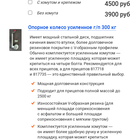
С хомутом и крепежом
4500 руб
Без хомута
3900 руб
Опорное колесо усиленное г/п 300 кг
Имеет мощный стальной диск, подшипник
качения вместо втулки, более долговечное
резиновое покрытие c V-образным профилем.
Обычно комплектуется усиленным хомутом —
он имеет усиленную площадку, которая может
крепиться на четыре болта. Рекомендуется для
всех прицепов, а для прицепов 817718
и 817735 — это единственый правильный выбор.
Мощная долговечная конструкция
Подходит для прицепов полной массой до
2500 кг
Износостойкая V-образная резина (для
меньшей площади соприкосновения
с асфальтом и большей площади
соприкосновения с мягким грунтом)
Комплектуется усиленным хомутом —
он имеет более удобную ручку и усиленную
площадку, которая может крепиться