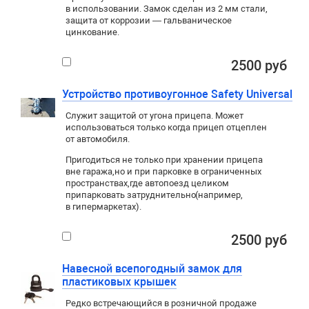
в использовании. Замок сделан из 2 мм стали,
защита от коррозии — гальваническое
цинкование.
2500 руб
Устройство противоугонное Safety Universal
Служит защитой от угона прицепа. Может
использоваться только когда прицеп отцеплен
от автомобиля.
Пригодиться не только при хранении прицепа
вне гаража
,
но и при парковке в ограниченных
пространствах
,
где автопоезд целиком
припарковать затруднительно
(
например
,
в гипермаркетах).
2500 руб
Навесной всепогодный замок для
пластиковых крышек
Редко встречающийся в розничной продаже