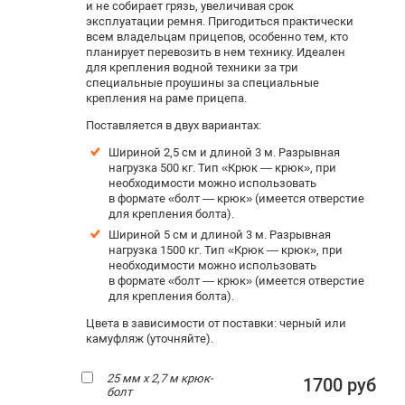
и не собирает грязь, увеличивая срок
эксплуатации ремня. Пригодиться практически
всем владельцам прицепов, особенно тем, кто
планирует перевозить в нем технику. Идеален
для крепления водной техники за три
специальные проушины за специальные
крепления на раме прицепа.
Поставляется в двух вариантах:
Шириной 2,5 см и длиной 3 м. Р
азрывная
нагрузка 500 кг. Тип «Крюк — крюк», при
необходимости можно использовать
в формате «болт — крюк» (имеется отверстие
для крепления болта).
Шириной 5 см и длиной 3 м. Разрывная
нагрузка 1500 кг. Тип «Крюк — крюк», при
необходимости можно использовать
в формате «болт — крюк» (имеется отверстие
для крепления болта).
Цвета в зависимости от поставки: черный или
камуфляж (уточняйте).
25 мм х 2,7 м крюк-
1700 руб
болт