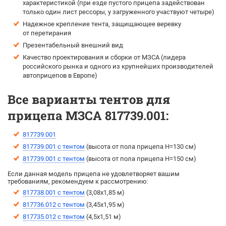
характеристикой (при езде пустого прицепа задействован
только один лист рессоры, у загруженного участвуют четыре)
Надежное крепление тента, защищающее веревку
от перетирания
Презентабельный внешний вид
Качество проектирования и сборки от МЗСА (лидера
российского рынка и одного из крупнейших производителей
автоприцепов в Европе)
Все варианты тентов для
прицепа МЗСА 817739.001:
817739.001
817739.001 с тентом
(высота от пола прицепа H=130 см)
817739.001 с тентом
(высота от пола прицепа H=150 см)
Если данная модель прицепа не удовлетворяет вашим
требованиям, рекомендуем к рассмотрению:
817738.001 с тентом
(3,08х1,85 м)
817736.012 с тентом
(3,45х1,95 м)
817735.012 с тентом
(4,5х1,51 м)