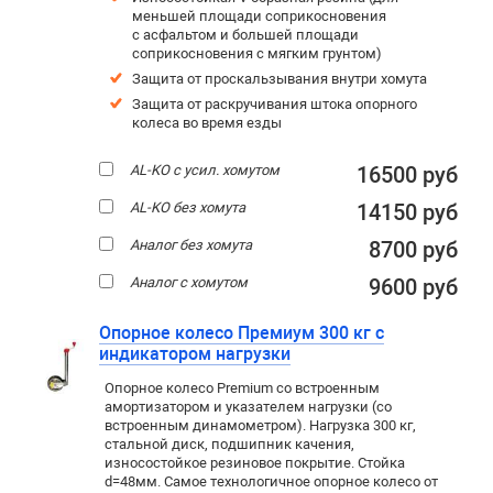
меньшей площади соприкосновения
с асфальтом и большей площади
соприкосновения с мягким грунтом)
Защита от проскальзывания внутри хомута
Защита от раскручивания штока опорного
колеса во время езды
AL-KO с усил. хомутом
16500 руб
AL-KO без хомута
14150 руб
Аналог без хомута
8700 руб
Аналог с хомутом
9600 руб
Опорное колесо Премиум 300 кг с
индикатором нагрузки
Опорное колесо Premium со встроенным
амортизатором и указателем нагрузки (со
встроенным динамометром). Нагрузка 300 кг,
стальной диск, подшипник качения,
износостойкое резиновое покрытие. Стойка
d=48мм. Самое технологичное опорное колесо от