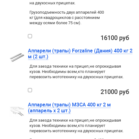
на двухосных прицепах.
Грузоподъемность двух аппарелей 400
кг (для квадроциклов с расстоянием
между осями более 75 см).
16100 руб
Аппарели (трапы) Forzaline (Дания) 400 кг 2
м (2 шт.)
Для заезда техники на прицеп
,
не опрокидывая
кузов. Необходимы всем
,
кто планирует
перевозить мототехнику на двухосных прицепах.
21000 руб
Аппарели (трапы) МЗСА 400 кг 2 м
(аппарель х 2 шт.)
Для заезда техники на прицеп
,
не опрокидывая
кузов. Необходимы всем
,
кто планирует
перевозить мототехнику на двухосных прицепах.