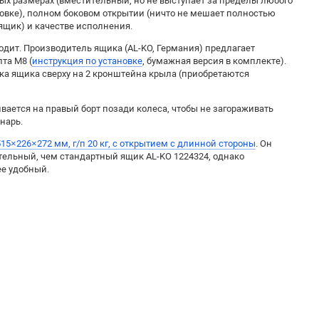
ых размерах (вместительный, но не выступает за пределы любого
новке), полном боковом открытии (ничто не мешает полностью
ящик) и качестве исполнения.
одит. Производитель ящика (AL-KO, Германия) предлагает
лта М8 (
инструкция по установке
, бумажная версия в комплекте).
ка ящика сверху на 2 кронштейна крыла (приобретаются
ается на правый борт позади колеса, чтобы не загораживать
нарь.
15×226×272 мм, г/п 20 кг, с открытием с длинной стороны
. Он
тельный, чем стандартный ящик AL-KO 1224324, однако
ее удобный.