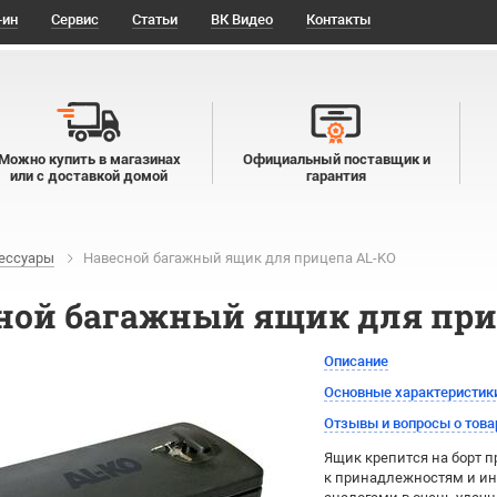
-ин
Сервис
Статьи
ВК Видео
Контакты
Можно купить в магазинах
Официальный поставщик и
или с доставкой домой
гарантия
ессуары
Навесной багажный ящик для прицепа AL-KO
ной багажный ящик для при
Описание
Основные характеристик
Отзывы и вопросы о това
Ящик крепится на борт 
к принадлежностям и ин