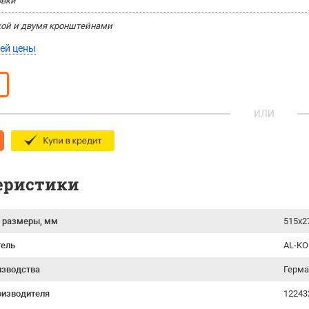
овки
кой и двумя кронштейнами
ей цены
ИЛИ
еристики
 размеры, мм
515х2
тель
AL-KO
изводства
Герм
оизводителя
12243