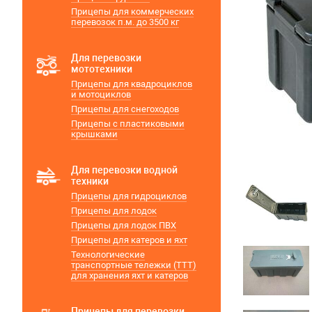
Прицепы для коммерческих
перевозок п.м. до 3500 кг
Для перевозки
мототехники
Прицепы для квадроциклов
и мотоциклов
Прицепы для снегоходов
Прицепы с пластиковыми
крышками
Для перевозки водной
техники
Прицепы для гидроциклов
Прицепы для лодок
Прицепы для лодок ПВХ
Прицепы для катеров и яхт
Технологические
транспортные тележки (ТТТ)
для хранения яхт и катеров
Прицепы для перевозки