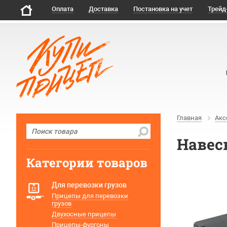
Оплата
Доставка
Постановка на учет
Трейд
Главная
Акс
Навес
Категории товаров
Для перевозки грузов
Прицепы для перевозки
грузов
Двухосные прицепы
Прицепы-фургоны