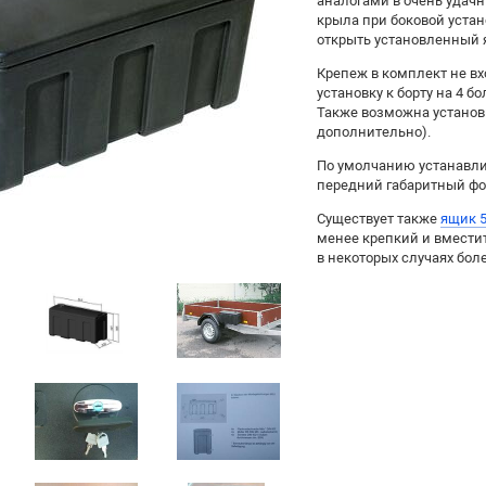
аналогами в очень удачн
крыла при боковой уста
открыть установленный 
Крепеж в комплект не вх
установку к борту на 4 бо
Также возможна установ
дополнительно).
По умолчанию устанавлив
передний габаритный фо
Существует также
ящик 5
менее крепкий и вмести
в некоторых случаях бол