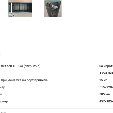
ы
петлей ящика (открытие)
на корот
1 224 32
а при монтаже на борт прицепа
25 кг
мер
515×220
ой
305 мм
азмер
457×185