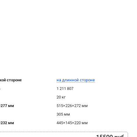
кой стороне
на длинной стороне
4
1 211 807
20 кг
×277 мм
515×226×272 мм
305 мм
×232 мм
445×145×220 мм