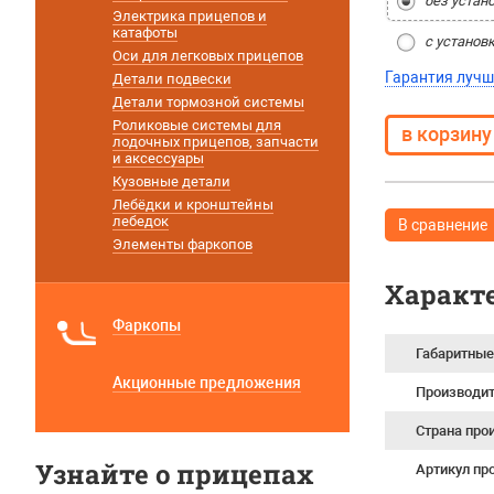
без устан
Электрика прицепов и
катафоты
с установ
Оси для легковых прицепов
Гарантия лучш
Детали подвески
Детали тормозной системы
Роликовые системы для
лодочных прицепов, запчасти
и аксессуары
Кузовные детали
Лебёдки и кронштейны
лебедок
В сравнение
Элементы фаркопов
Характ
Фаркопы
Габаритные
Акционные предложения
Производи
Страна про
Узнайте о прицепах
Артикул пр