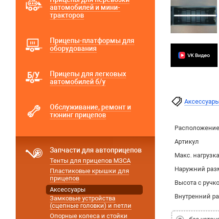
автомобилей и мини-
тракторов
Прицепы-платформы для
оборудования
Прицепы для легковых
автомобилей б/у
Аксессуар
Обслуживание, ремонт и
тюнинг прицепов
Расположение 
Артикул
Запчасти для автоприцепов
Макс. нагрузк
Тенты для прицепов МЗСА
Наружний раз
Пластиковые крышки для
прицепов
Высота с ручк
Аксессуары
Внутренний р
Замковые устройства
(сцепные головки) и петли
Опорные колеса и стойки