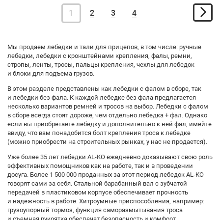
1
2
3
4
Мы продаем лебедки и тали для прицепов, в том числе: ручные
лебедки, лебедки с кронштейнами крепления, фалы, ремни,
стропы, ленты, тросы, пальцы крепления, чехлы для лебедок
и блоки для подъема грузов.
В этом разделе представлены как лебедки с фалом в сборе, так
и лебедки без фала. К каждой лебедке без фала предлагается
несколько вариантов ремней и тросов на выбор. Лебедки с фалом
в сборе всегда стоят дороже, чем отдельно лебедка + фал. Однако
если вы приобретаете лебедку и дополнительно к ней фал, имейте
ввиду, что вам понадобится болт крепления троса к лебедке
(можно приобрести на строительных рынках, у нас не продается).
Уже более 35 лет лебедки АL-КО ежедневно доказывают свою роль
эффективных помощников как на работе, так и в проведении
досуга. Более 1 500 000 проданных за этот период лебедок АL-КО
говорят сами за себя. Стальной барабанный вал с зубчатой
передачей в пластиковом корпусе обеспечивает прочность
и надежность в работе. Хитроумные приспособления, например:
грузоупорный тормоз, функция саморазмытывания троса
и съемная рукоятка обеспечат безопасность и комфорт.