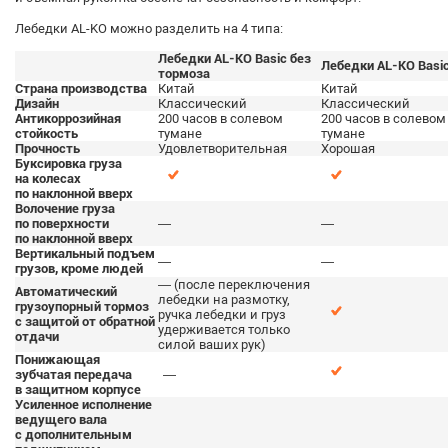
Лебедки AL-KO можно разделить на 4 типа:
Лебедки AL-KO Basic без
Лебедки AL-KO Basi
тормоза
Страна производства
Китай
Китай
Дизайн
Классический
Классический
Антикоррозийная
200 часов в солевом
200 часов в солевом
стойкость
тумане
тумане
Прочность
Удовлетворительная
Хорошая
Буксировка груза
на колесах
по наклонной вверх
Волочение груза
по поверхности
—
—
по наклонной вверх
Вертикальный подъем
—
—
грузов, кроме людей
— (после переключения
Автоматический
лебедки на размотку,
грузоупорный тормоз
ручка лебедки и груз
с защитой от обратной
удерживается только
отдачи
силой ваших рук)
Понижающая
зубчатая передача
—
в защитном корпусе
Усиленное исполнение
ведущего вала
с дополнительным