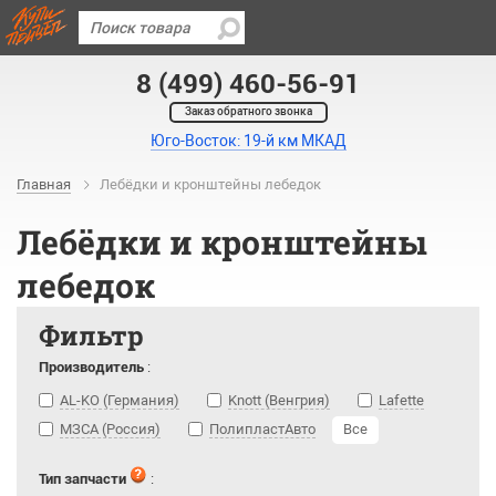
8 (499) 460-56-91
Заказ обратного звонка
Юго-Восток: 19-й км МКАД
Главная
Лебёдки и кронштейны лебедок
Лебёдки и кронштейны
лебедок
Фильтр
Производитель
:
AL-KO (Германия)
Knott (Венгрия)
Lafette
МЗСА (Россия)
ПолипластАвто
Все
Тип запчасти
: