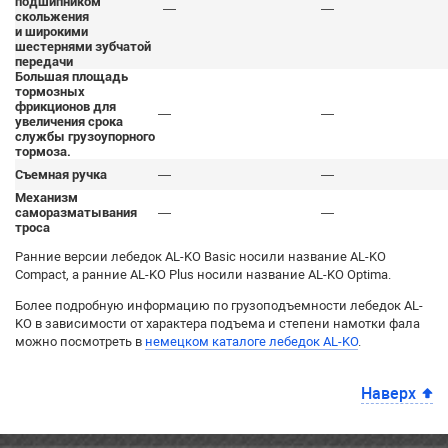
подшипником
—
—
скольжения
и широкими
шестернями зубчатой
передачи
Большая площадь
тормозных
фрикционов для
—
—
увеличения срока
службы грузоупорного
тормоза.
Съемная ручка
—
—
Механизм
саморазматывания
—
—
троса
Ранние версии лебедок AL-KO Basic носили название AL-KO
Compact, а ранние AL-KO Plus носили название AL-KO Optima.
Более подробную информацию по грузоподъемности лебедок AL-
KO в зависимости от характера подъема и степени намотки фала
можно посмотреть в
немецком каталоге лебедок AL-KO
.
Наверх