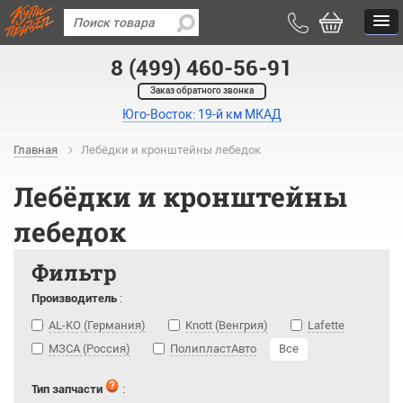
8 (499) 460-56-91
Заказ обратного звонка
Юго-Восток: 19-й км МКАД
Главная
Лебёдки и кронштейны лебедок
Лебёдки и кронштейны
лебедок
Фильтр
Производитель
:
AL-KO (Германия)
Knott (Венгрия)
Lafette
МЗСА (Россия)
ПолипластАвто
Все
Тип запчасти
: