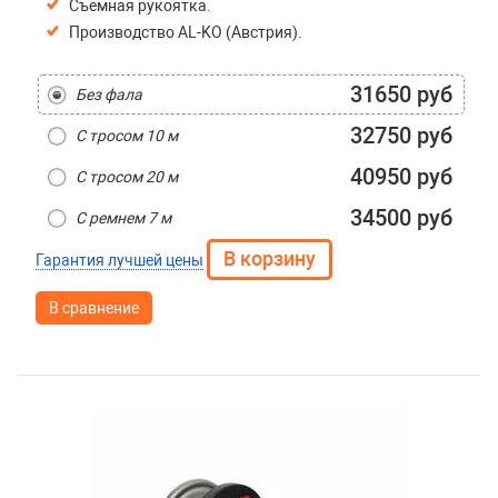
Съемная рукоятка.
Производство AL-KO (Австрия).
31650 руб
Без фала
32750 руб
С тросом 10 м
40950 руб
С тросом 20 м
34500 руб
С ремнем 7 м
Гарантия лучшей цены
В сравнение