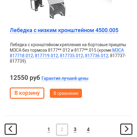
Лебедка с низким кронштейном 4500.005
Лебедка с кронштейном крепления на бортовые прицепы
МЗСА без тормоза 8177**.012 и 8177**.015 (кроме
МЗСА
817718.012
,
817719.012
,
817735.012
,
817736.012
, 817737-
817739).
12550 руб
Гарантия лучшей цены
В сравнение
1
2
3
4