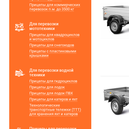
Прицепы для коммерческих
перевозок п.м. до 3500 кг
Для перевозки
мототехники
Прицепы для квадроциклов
и мотоциклов
Прицепы для снегоходов
Прицепы с пластиковыми
крышками
Для перевозки водной
техники
Прицепы для гидроциклов
Прицепы для лодок
Прицепы для лодок ПВХ
Прицепы для катеров и яхт
Технологические
транспортные тележки (ТТТ)
для хранения яхт и катеров
Прицепы для перевозки