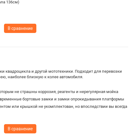
ола 136см)
В сравнение
и квадроцикла и другой мототехники. Подходит для перевозки
лею, наиболее близкую к колее автомобиля.
оторым не страшны коррозия, реагенты и нерегулярная мойка
овременные бортовые замки и замки опрокидывания платформы
ентом или крышкой не укомплектован, но впоследствии вы всегда
В сравнение