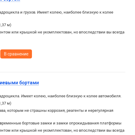
дроцикла и грузов. Имеет колею, наиболее близкую к колее
1,37 м)
ентом или крышкой не укомплектован, но впоследствии вы всегда
В сравнение
ниевыми бортами
дроцикла. Имеет колею, наиболее близкую к колее автомобиля.
1,37 м)
ва, которым не страшны коррозия, реагенты и нерегулярная
овременные бортовые замки и замки опрокидывания платформы
ентом или крышкой не укомплектован, но впоследствии вы всегда