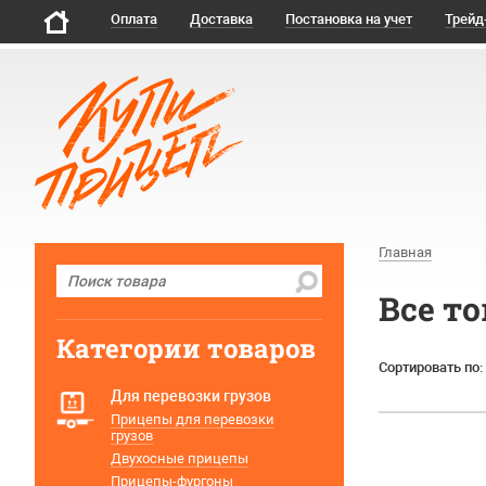
Оплата
Доставка
Постановка на учет
Трейд
Главная
Все т
Категории товаров
Сортировать по:
Для перевозки грузов
Прицепы для перевозки
грузов
Двухосные прицепы
Прицепы-фургоны