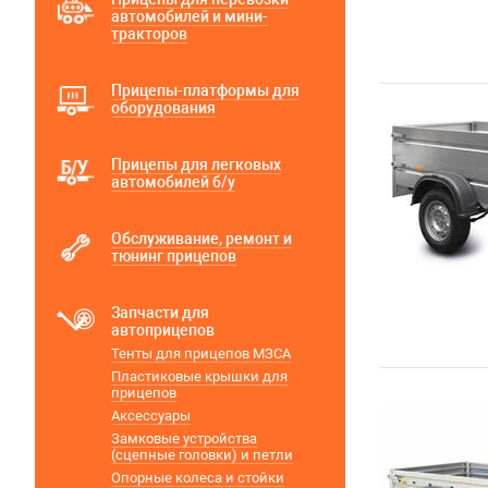
автомобилей и мини-
тракторов
Прицепы-платформы для
оборудования
Прицепы для легковых
автомобилей б/у
Обслуживание, ремонт и
тюнинг прицепов
Запчасти для
автоприцепов
Тенты для прицепов МЗСА
Пластиковые крышки для
прицепов
Аксессуары
Замковые устройства
(сцепные головки) и петли
Опорные колеса и стойки