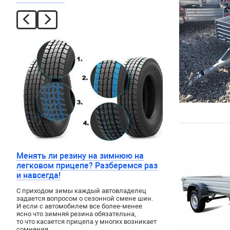
Менять ли резину на зимнюю на
легковом прицепе? Разберемся раз
и навсегда!
С приходом зимы каждый автовладелец
задается вопросом о сезонной смене шин.
И если с автомобилем все более-менее
ясно что зимняя резина обязательна,
то что касается прицепа у многих возникает
сомнения.