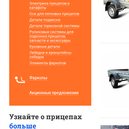
Электрика прицепов и
катафоты
Оси для легковых прицепов
Детали подвески
Детали тормозной системы
Роликовые системы для
лодочных прицепов,
запчасти и аксессуары
Кузовные детали
Лебёдки и кронштейны
лебедок
Элементы фаркопов
Фаркопы
Акционные предложения
Узнайте о прицепах
больше