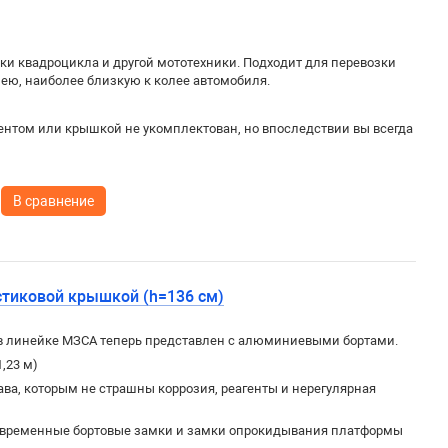
и квадроцикла и другой мототехники. Подходит для перевозки
лею, наиболее близкую к колее автомобиля.
ентом или крышкой не укомплектован, но впоследствии вы всегда
В сравнение
стиковой крышкой (h=136 см)
в линейке МЗСА теперь представлен с алюминиевыми бортами.
1,23 м)
ва, которым не страшны коррозия, реагенты и нерегулярная
овременные бортовые замки и замки опрокидывания платформы