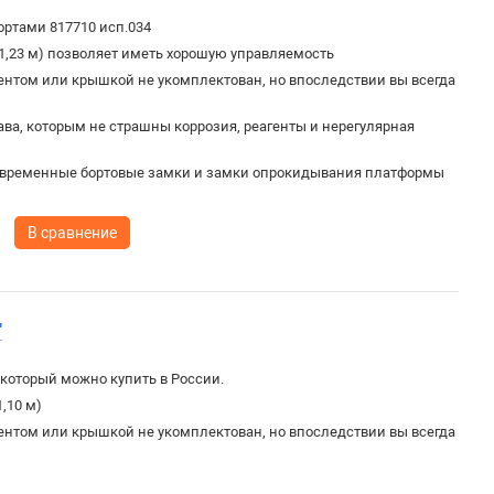
ртами 817710 исп.034
1,23 м) позволяет иметь хорошую управляемость
ентом или крышкой не укомплектован, но впоследствии вы всегда
ва, которым не страшны коррозия, реагенты и нерегулярная
овременные бортовые замки и замки опрокидывания платформы
В сравнение
"
который можно купить в России.
,10 м)
ентом или крышкой не укомплектован, но впоследствии вы всегда