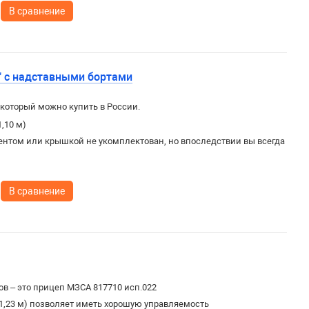
В сравнение
" с надставными бортами
который можно купить в России.
,10 м)
ентом или крышкой не укомплектован, но впоследствии вы всегда
В сравнение
в – это прицеп МЗСА 817710 исп.022
1,23 м) позволяет иметь хорошую управляемость