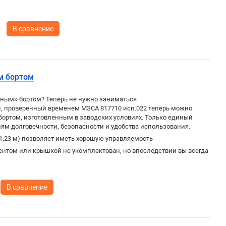
В сравнение
м бортом
йным» бортом? Теперь не нужно заниматься
 проверенный временем МЗСА 817710 исп.022 теперь можно
бортом, изготовленным в заводских условиях. Только единый
иям долговечности, безопасности и удобства использования.
1,23 м) позволяет иметь хорошую управляемость
ентом или крышкой не укомплектован, но впоследствии вы всегда
В сравнение