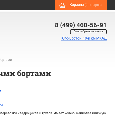
Корзина
(0 товаров)
8 (499) 460-56-91
Заказ обратного звонка
Юго-Восток: 19-й км МКАД
бортами
выми бортами
и
ре
перевозки квадроцикла и грузов. Имеет колею, наиболее близкую