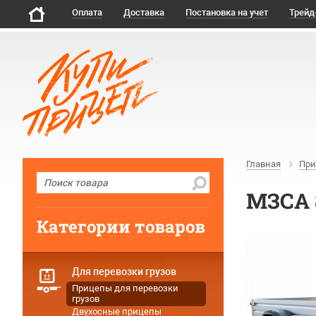
Оплата
Доставка
Постановка на учет
Трейд
Главная
При
МЗСА 
Категории товаров
Для перевозки грузов
Прицепы для перевозки
грузов
Двухосные прицепы