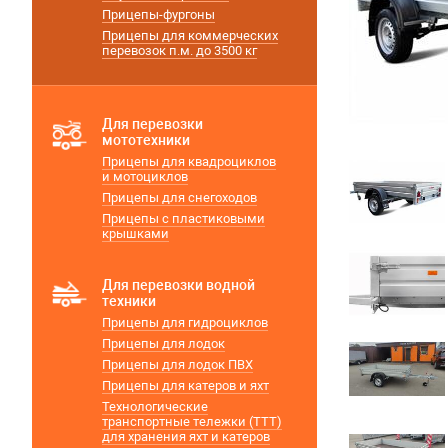
Прицепы-фургоны
Прицепы для коммерческих
перевозок п.м. до 3500 кг
Для перевозки
мототехники
Прицепы для квадроциклов
и мотоциклов
Прицепы для снегоходов
Прицепы с пластиковыми
крышками
Для перевозки водной
техники
Прицепы для гидроциклов
Прицепы для лодок
Прицепы для лодок ПВХ
Прицепы для катеров и яхт
Технологические
транспортные тележки (ТТТ)
для хранения яхт и катеров