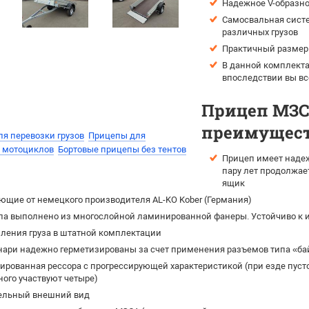
Надежное V-образно
Самосвальная систе
различных грузов
Практичный размер 
В данной комплекта
впоследствии вы вс
Прицеп МЗСА
преимущест
я перевозки грузов
Прицепы для
и мотоциклов
Бортовые прицепы без тентов
Прицеп имеет надеж
пару лет продолжае
ящик
щие от немецкого производителя AL-KO Kober (Германия)
па выполнено из многослойной ламинированной фанеры. Устойчиво к и
ления груза в штатной комплектации
нари надежно герметизированы за счет применения разъемов типа «ба
рованная рессора с прогрессирующей характеристикой (при езде пусто
ного участвуют четыре)
ельный внешний вид