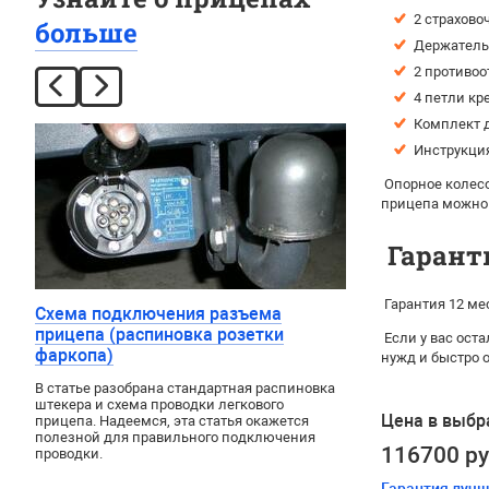
2 страхово
больше
Держатель 
2 противоо
4 петли кр
Комплект д
Инструкция
Опорное колесо
прицепа можно
Гарант
Гарантия 12 ме
Схема подключения разъема
прицепа (распиновка розетки
Если у вас ост
фаркопа)
нужд и быстро 
В статье разобрана стандартная распиновка
штекера и схема проводки легкового
Цена в выбр
прицепа. Надеемся, эта статья окажется
полезной для правильного подключения
116700 р
проводки.