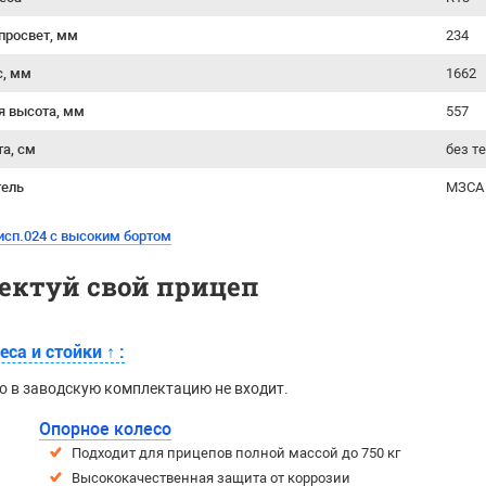
просвет, мм
234
с, мм
1662
я высота, мм
557
та, см
без т
тель
МЗСА 
исп.024 с высоким бортом
ектуй свой прицеп
еса и стойки
↑
:
о в заводскую комплектацию не входит.
Опорное колесо
Подходит для прицепов полной массой до 750 кг
Высококачественная защита от коррозии