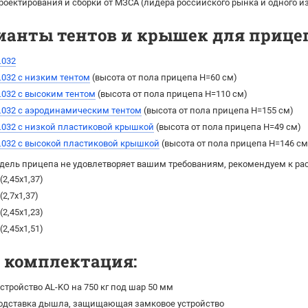
роектирования и сборки от МЗСА (лидера российского рынка и одного 
ианты тентов и крышек для прицеп
.032
.032 с низким тентом
(высота от пола прицепа H=60 см)
.032 с высоким тентом
(выcота от пола прицепа H=110 см)
.032 с аэродинамическим тентом
(выcота от пола прицепа H=155 см)
.032 с низкой пластиковой крышкой
(высота от пола прицепа H=49 см)
.032 с высокой пластиковой крышкой
(высота от пола прицепа H=146 см
дель прицепа не удовлетворяет вашим требованиям, рекомендуем к ра
(2,45х1,37)
(2,7х1,37)
(2,45х1,23)
(2,45х1,51)
я комплектация:
стройство AL-KO на 750 кг под шар 50 мм
одставка дышла, защищающая замковое устройство