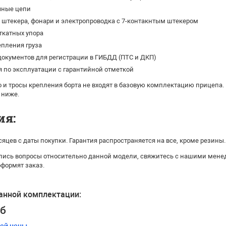
чные цепи
штекера, фонари и электропроводка с 7-контакнтым штекером
ткатных упора
епления груза
окументов для регистрации в ГИБДД (ПТС и ДКП)
 по эксплуатации с гарантийной отметкой
 и тросы крепления борта не входят в базовую комплектацию прицепа.
 ниже.
ия:
сяцев с даты покупки. Гарантия распространяется на все, кроме резины.
ались вопросы относительно данной модели, свяжитесь с нашими мене
оформят заказ.
анной комплектации:
уб