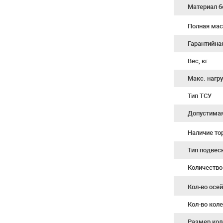
Материал б
Полная мас
Гарантийна
Вес, кг
Макс. нагру
Тип ТСУ
Допустимая 
Наличие т
Тип подвес
Количество
Кол-во осе
Кол-во кол
Размер кол