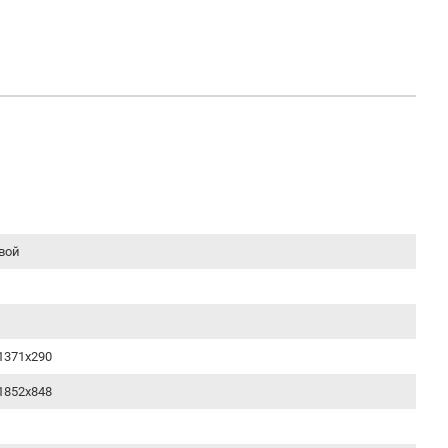
вой
1371x290
1852х848