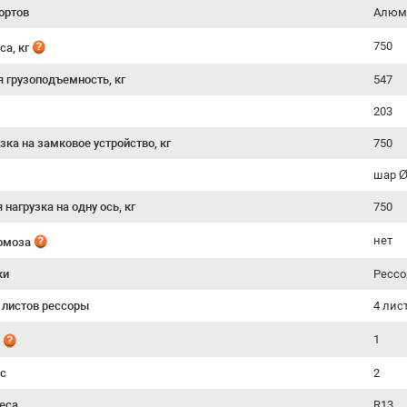
ортов
Алюм
750
са, кг
я грузоподъемность, кг
547
203
зка на замковое устройство, кг
750
шар 
нагрузка на одну ось, кг
750
нет
ормоза
ки
Рессо
 листов рессоры
4 лис
1
й
ес
2
еса
R13