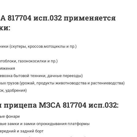
 817704 исп.032 применяется
ки:
ики (скутеры, кроссов.мотоциклы и пр.)
тоблоки, газонокосилки и пр.)
ряжения
ревозка бытовой техники, дачные переезды)
ых грузов (урожай, продукты животноводства и растениеводства)
ок, удобрения)
 прицепа МЗСА 817704 исп.032:
ые фонари
вые замки и замки опрокидывания платформы
редний и задний борт