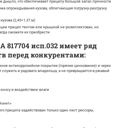
е дышло, что обеспечивает прицепу большой запас прочности
ма опрокидывания кузова, облегчающая погрузку-разгрузку
кузова (2,45×1,37 м)
ции прицеп тентом или крышкой не укомплектован, но
егда сможете их приобрести
 817704 исп.032 имеет ряд
в перед конкурентами:
ное антикоррозийное покрытие (горячее цинкование) и через
т служить и радовать владельца, а не превращается в ржавый
зносу и воздействию влаги
йонет»
го прицепа задействован только один лист рессоры,