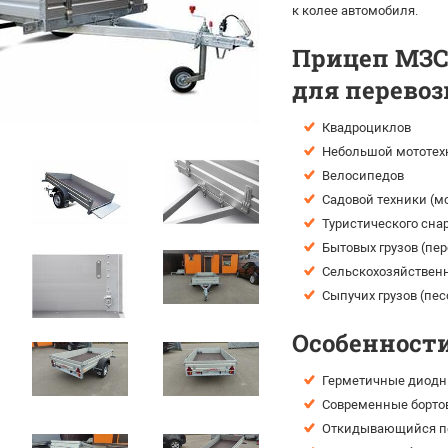
к колее автомобиля.
Прицеп МЗСА
для перевоз
Квадроциклов
Небольшой мототехн
Велосипедов
Садовой техники (мо
Туристического сна
Бытовых грузов (пе
Сельскохозяйственн
Сыпучих грузов (пес
Особенности
Герметичные диодн
Современные борто
Откидывающийся пе