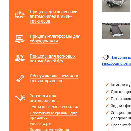
Прицепы для перевозки
автомобилей и мини-
тракторов
Прицепы-платформы для
оборудования
Прицепы для легковых
Прицепы дл
автомобилей б/у
квадроциклов 
Обслуживание, ремонт и
тюнинг прицепов
Комплектую
Дно прице
Запчасти для
Петли креп
автоприцепов
Задние фо
Тенты для прицепов МЗСА
Специализи
Пластиковые крышки для
прицепов
у загружен
Аксессуары
Презентаб
Замковые устройства