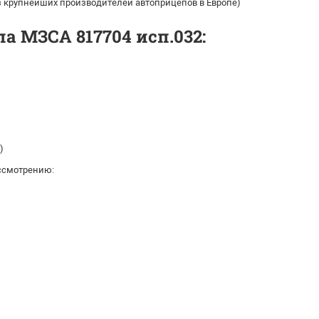
из крупнейших производителей автоприцепов в Европе)
а МЗСА 817704 исп.032:
)
ссмотрению: