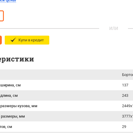
шей цены
ИЛИ
еристики
Борто
 ширина, см
137
 длина, см
243
 размеры кузова, мм
2449x
 размеры, мм
3777х
тов, см
29