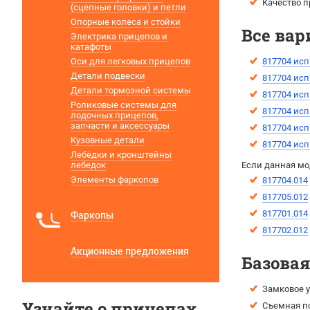
Качество п
(сцепные головки) и петли
Опорные колеса и стойки
Все вар
Электрика прицепов и
катафоты
Оси для легковых прицепов
817704 исп
Детали подвески
817704 исп
Детали тормозной системы
817704 исп
Роликовые системы для
817704 исп
лодочных прицепов,
запчасти и аксессуары
817704 исп
Кузовные детали
817704 исп
Лебёдки и кронштейны
лебедок
Если данная мо
Элементы фаркопов
817704.014
817705.012
817701.014
Фаркопы
817702.012
Акционные предложения
Базова
Замковое у
Узнайте о прицепах
Съемная п