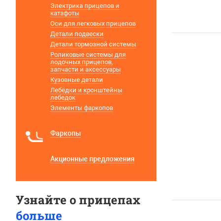
Электрика прицепов и
катафоты
Оси для легковых прицепов
Детали подвески
Детали тормозной системы
Роликовые системы для
лодочных прицепов,
запчасти и аксессуары
Кузовные детали
Лебёдки и кронштейны
лебедок
Элементы фаркопов
Фаркопы
Акционные предложения
Узнайте о прицепах
больше