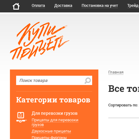
Оплата
Доставка
Постановка на учет
Трейд
Главная
Все т
Категории товаров
Сортировать по:
Для перевозки грузов
Прицепы для перевозки
грузов
Двухосные прицепы
Прицепы-фургоны