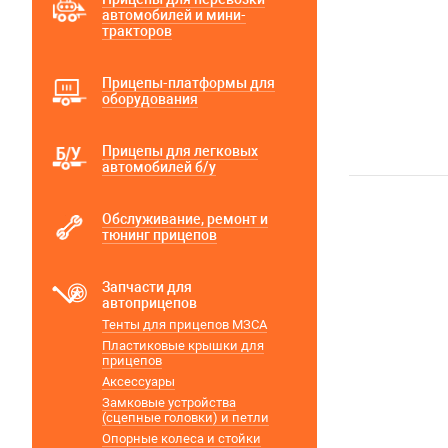
автомобилей и мини-
тракторов
Прицепы-платформы для
оборудования
Прицепы для легковых
автомобилей б/у
Обслуживание, ремонт и
тюнинг прицепов
Запчасти для
автоприцепов
Тенты для прицепов МЗСА
Пластиковые крышки для
прицепов
Аксессуары
Замковые устройства
(сцепные головки) и петли
Опорные колеса и стойки