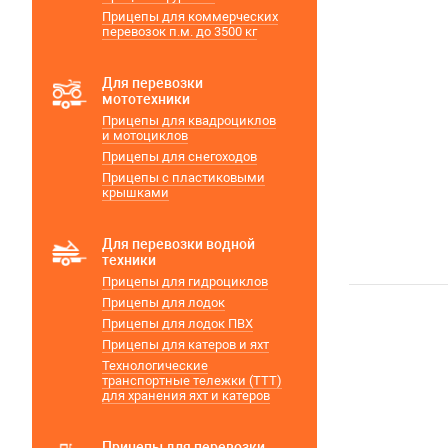
Прицепы для коммерческих
перевозок п.м. до 3500 кг
Для перевозки
мототехники
Прицепы для квадроциклов
и мотоциклов
Прицепы для снегоходов
Прицепы с пластиковыми
крышками
Для перевозки водной
техники
Прицепы для гидроциклов
Прицепы для лодок
Прицепы для лодок ПВХ
Прицепы для катеров и яхт
Технологические
транспортные тележки (ТТТ)
для хранения яхт и катеров
Прицепы для перевозки