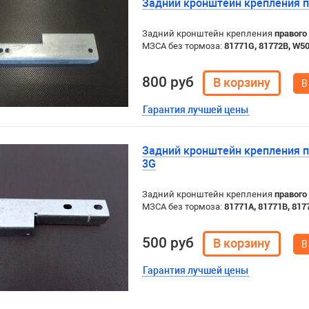
Задний кронштейн крепления 
Задний кронштейн крепления
правого
МЗСА без тормоза:
81771G, 81772B, W5
800 руб
В
Гарантия лучшей цены
Задний кронштейн крепления п
3G
Задний кронштейн крепления
правого
МЗСА без тормоза:
81771A,
81771B,
817
500 руб
В
Гарантия лучшей цены