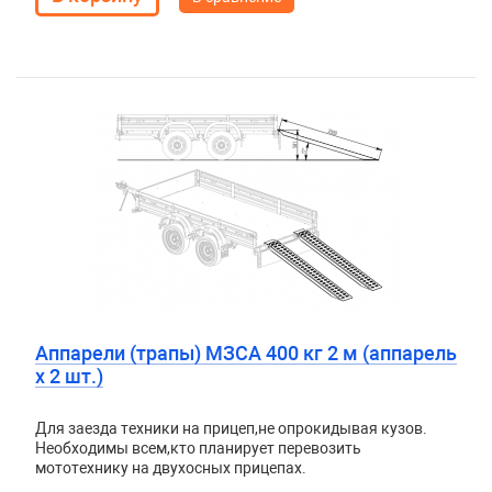
Аппарели (трапы) МЗСА 400 кг 2 м (аппарель
х 2 шт.)
Для заезда техники на прицеп
,
не опрокидывая кузов.
Необходимы всем
,
кто планирует перевозить
мототехнику на двухосных прицепах.