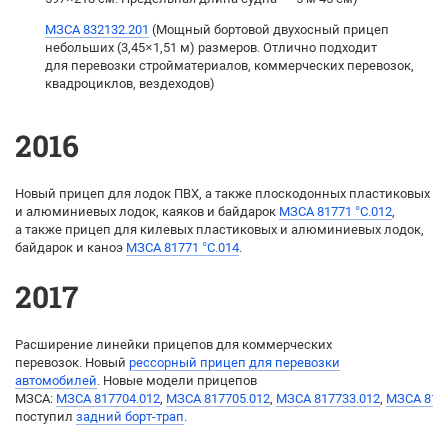
МЗСА 832132.201
(Мощный бортовой двухосный прицеп
небольших (3,45×1,51 м) размеров. Отлично подходит
для перевозки стройматериалов, коммерческих перевозок,
квадроциклов, вездеходов)
2016
Новый прицеп для лодок ПВХ, а также плоскодонных пластиковых
и алюминиевых лодок, каяков и байдарок
МЗСА 81771 °C.012
,
а также прицеп для килевых пластиковых и алюминиевых лодок,
байдарок и каноэ
МЗСА 81771 °C.014
.
2017
Расширение линейки прицепов для коммерческих
перевозок. Новый
рессорный прицеп для перевозки
автомобилей
. Новые модели прицепов
МЗСА:
МЗСА 817704.012
,
МЗСА 817705.012
,
МЗСА 817733.012
,
МЗСА 817
поступил
задний борт-трап
.