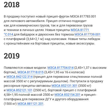
2018
В продажу поступил новый прицеп-фургон МЗСА 817783.001
для легкового автомобиля. Прицеп отлично подходит
как для коммерческих грузов, так и для перевозки грузов
и техники в личных целях. Новые прицепы
МЗСА 81771
°C.014
для байдарок и двухосник без тормоза
МЗСА 817739.001
с платформой (3,64×2,1 м) над колесами. Новые типы лебедок
с кронштейнами на бортовые прицепы, новые аксессуары.
2019
Появляются новые модели:
МЗСА 817704.014
(2,45×1,37 с высоким
бортом),
МЗСА 817718.015
(3,45×1,95 на 16-х колесах)
и
МЗСА 842122.314
(прицеп для перевозки спецтехники полной
массой 3500 кг с регулируемым дышлом). Поступили в продажу
рессорные прицепы-автовозы
МЗСА 852131.301
(3500 кг)
и
МЗСА 852121.101
(2500 кг), бортовой прицеп с платформой
4,58×1,95 полной массой 2500 кг
МЗСА 832154.201
и прицеп-
платформа для перевозки ДГУ и другого оборудования
(1500 кг)
МЗСА 881121.201
.