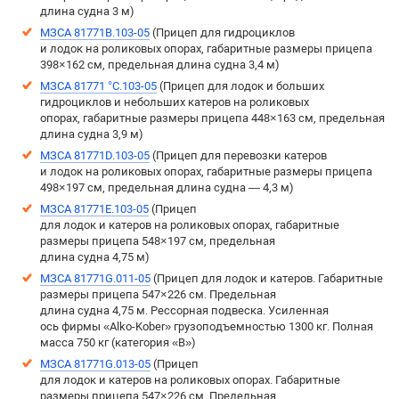
длина судна 3 м)
МЗСА 81771B.103-05
(Прицеп для гидроциклов
и лодок на роликовых опорах, габаритные размеры прицепа
398×162 см, предельная длина судна 3,4 м)
МЗСА 81771 °C.103-05
(Прицеп для лодок и больших
гидроциклов и небольших катеров на роликовых
опорах, габаритные размеры прицепа 448×163 см, предельная
длина судна 3,9 м)
МЗСА 81771D.103-05
(Прицеп для перевозки катеров
и лодок на роликовых опорах, габаритные размеры прицепа
498×197 см, предельная длина судна — 4,3 м)
МЗСА 81771Е.103-05
(Прицеп
для лодок и катеров на роликовых опорах, габаритные
размеры прицепа 548×197 см, предельная
длина судна 4,75 м)
МЗСА 81771G.011-05
(Прицеп для лодок и катеров. Габаритные
размеры прицепа 547×226 см. Предельная
длина судна 4,75 м. Рессорная подвеска. Усиленная
ось фирмы «Alko-Kober» грузоподъемностью 1300 кг. Полная
масса 750 кг (категория «B»)
МЗСА 81771G.013-05
(Прицеп
для лодок и катеров на роликовых опорах. Габаритные
размеры прицепа 547×226 см. Предельная