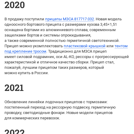
2020
В продажу поступили
прицепы МЗСА 817717.032
. Новая модель
одноосного бортового прицепа с размерами кузова 3,45×1,51
оснащена бортами из алюминиевого сплава, современным
защелками бортов и системы опрокидывания,
а также современной полностью герметичной светотехникой.
Прицеп можно укомплектовать
пластиковой крышкой
или
тентом
под крепление тросом
. Традиционно для МЗСА прицеп
имеет силовой подрамник, оси AL-KO, рессоры с прогрессирующей
характеристикой и отличное качество сборки. Прицеп стал,
пожалуй, лучшим прицепом таких размеров, который
можно купить в России.
2021
Обновление линейки лодочных прицепов с тормозами:
постепенный переход на рессорную подвеску, герметичную
проводку, светодиодные фонари. Новые модели прицепов
для коммерческих перевозок.
2022