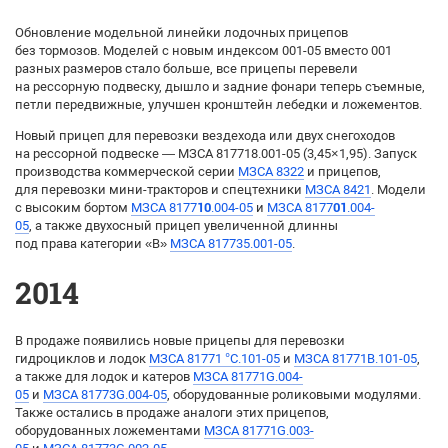
Обновление модельной линейки лодочных прицепов
без тормозов. Моделей с новым индексом 001-05 вместо 001
разных размеров стало больше, все прицепы перевели
на рессорную подвеску, дышло и задние фонари теперь съемные,
петли передвижные, улучшен кронштейн лебедки и ложементов.
Новый прицеп для перевозки вездехода или двух снегоходов
на рессорной подвеске — МЗСА 817718.001-05 (3,45×1,95). Запуск
производства коммерческой серии
МЗСА 8322
и прицепов,
для перевозки мини-тракторов и спецтехники
МЗСА 8421
. Модели
с высоким бортом
МЗСА 8177
10
.004-05
и
МЗСА 8177
01
.004-
05
, а также двухосный прицеп увеличенной длинны
под права категории «B»
МЗСА 817735.001-05
.
2014
В продаже появились новые прицепы для перевозки
гидроциклов и лодок
МЗСА 81771 °C.101-05
и
МЗСА 81771B.101-05
,
а также для лодок и катеров
МЗСА 81771G.004-
05
и
МЗСА 81773G.004-05
, оборудованные роликовыми модулями.
Также остались в продаже аналоги этих прицепов,
оборудованных ложементами
МЗСА 81771G.003-