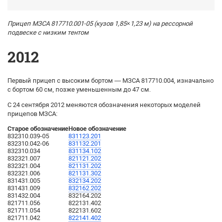
Прицеп МЗСА 817710.001-05 (кузов 1,85×1,23 м) на рессорной
подвеске с низким тентом
2012
Первый прицеп с высоким бортом — МЗСА 817710.004, изначально
с бортом 60 см, позже уменьшенным до 47 см.
С 24 сентября 2012 меняются обозначения некоторых моделей
прицепов МЗСА:
Старое обозначение
Новое обозначение
832310.039-05
831123.201
832310.042-06
831132.201
832310.034
831134.102
832321.007
821121.202
832321.004
821131.202
832321.006
821131.302
831431.005
832134.202
831431.009
832162.202
831432.004
832164.202
821711.056
822131.402
821711.054
822131.602
821711.042
822141.402