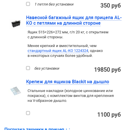
1 петля без установки
350 руб
Навесной багажный ящик для прицепа AL-
KO с петлями на длинной стороне
Ящик 515×226×272 мм, г/п 20 кг, с открытием
с длинной стороны.
Менее крепкий и вместительный, чем
стандартный ящик AL-KO 1224324
, однако
в некоторых случаях более удобный.
без установки
19850 руб
Крепеж для ящиков Blackit на дышло
Стальные накладки (холодное цинкование или
покраска), с комплектом винтов для крепления
на V-образное дышло.
1100 руб
Погрузка техники в прицеп
↑
: