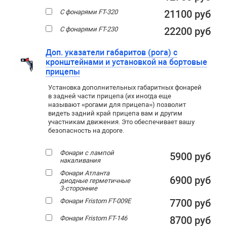
С фонарями FT-320
21100 руб
С фонарями FT-230
22200 руб
Доп. указатели габаритов (рога) с
кронштейнами и установкой на бортовые
прицепы
Установка дополнительных габаритных фонарей
в задней части прицепа (их иногда еще
называют «рогами для прицепа») позволит
видеть задний край прицепа вам и другим
участникам движения. Это обеспечивает вашу
безопасность на дороге.
Фонари с лампой
5900 руб
накаливания
Фонари Атланта
6900 руб
диодные герметичные
3-сторонние
Фонари Fristom FT-009E
7700 руб
Фонари Fristom FT-146
8700 руб