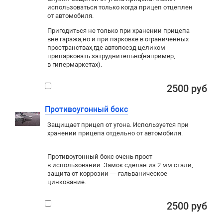
использоваться только когда прицеп отцеплен
от автомобиля.
Пригодиться не только при хранении прицепа
вне гаража
,
но и при парковке в ограниченных
пространствах
,
где автопоезд целиком
припарковать затруднительно
(
например
,
в гипермаркетах).
2500 руб
Противоугонный бокс
Защищает прицеп от угона. Используется при
хранении прицепа отдельно от автомобиля.
Противоугонный бокс очень прост
в использовании. Замок сделан из 2 мм стали,
защита от коррозии — гальваническое
цинкование.
2500 руб