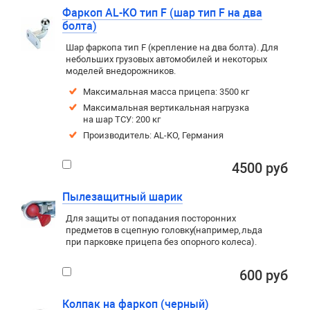
Фаркоп AL-KO тип F (шар тип F на два
болта)
Шар фаркопа тип F (крепление на два болта). Для
небольших грузовых автомобилей и некоторых
моделей внедорожников.
Максимальная масса прицепа: 3500 кг
Максимальная вертикальная нагрузка
на шар ТСУ: 200 кг
Производитель: AL-KO, Германия
4500 руб
Пылезащитный шарик
Для защиты от попадания посторонних
предметов в сцепную головку
(
например
,
льда
при парковке прицепа без опорного колеса).
600 руб
Колпак на фаркоп (черный)