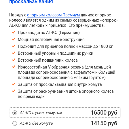
проскальзывания
Наряду с
опорным колесом Премиум
данное опорное
колесо является одним из самых совершенных «опорок»
AL-KO для легковых прицепов. Его преимущества:
Производство AL-KO (Германия)
Мощная долговечная конструкция
Подходит для прицепов полной массой до 1800 кг
Встроенный упорный подшипник ручки
Встроенный подшипник колеса
Износостойкая V-образная резина (для меньшей
площади соприкосновения с асфальтом и большей
площади соприкосновения с мягким грунтом)
Защита от проскальзывания внутри хомута
Защита от раскручивания штока опорного колеса
во время езды
16500 руб
AL-KO с усил. хомутом
14150 руб
AL-KO без хомута