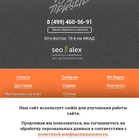
8 (499) 460-56-91
Заказ обратного звонка
Юго-Восток: 19-й км МКАД
Оплата
Трейд-ин
ВК Видео
Доставка
Сервис
Контакты
Постановка на учет
Статьи
© 2012—2026 «Купи прицеп»™ (
ООО «Авангард»
, ИНН 9723035587)
Наш сайт использует cookie для улучшения работы
сайта.
Продолжая им пользоваться, вы соглашаетесь на
обработку персональных данных в соответствии с
политикой конфиденциальности
.