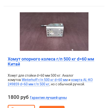
Хомут опорного колеса г/п 500 кг d=60 мм
Китай
Хомут для стойки d=60 мм 500 кг. Аналог
хомутов
Winterhoff г/п 500 кг d=60 мм
и
хомута AL-KO
249859 d=60 мм г/п 500 кг
, но с обычной ручкой.
1800 руб
Гарантия лучшей цены