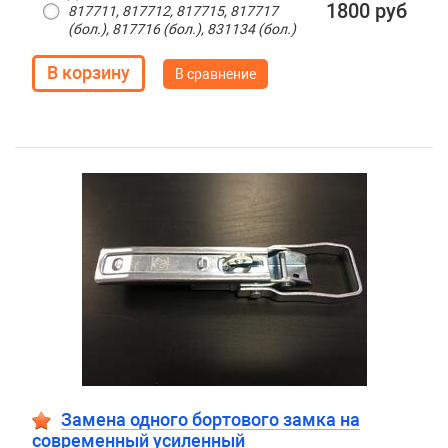
1800 руб
817711, 817712, 817715, 817717
(бол.), 817716 (бол.), 831134 (бол.)
В сравнение
Замена одного бортового замка на
современный усиленный