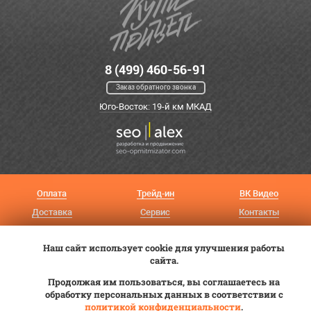
8 (499) 460-56-91
Заказ обратного звонка
Юго-Восток: 19-й км МКАД
Оплата
Трейд-ин
ВК Видео
Доставка
Сервис
Контакты
Постановка на учет
Статьи
Наш сайт использует cookie для улучшения работы
© 2012—2026 «Купи прицеп»™ (
ООО «Авангард»
, ИНН 9723035587)
сайта.
Продолжая им пользоваться, вы соглашаетесь на
обработку персональных данных в соответствии с
политикой конфиденциальности
.