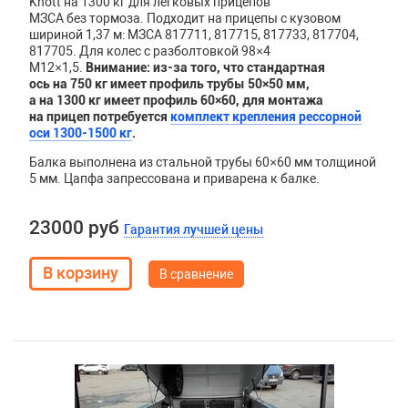
Knott на 1300 кг для легковых прицепов
МЗСА без тормоза. Подходит на прицепы с кузовом
шириной 1,37 м: МЗСА 817711, 817715, 817733, 817704,
817705. Для колес с разболтовкой 98×4
М12×1,5.
Внимание: из-за того, что стандартная
ось на 750 кг имеет профиль трубы 50×50 мм,
а на 1300 кг имеет профиль 60×60,
для монтажа
на прицеп потребуется
комплект крепления рессорной
оси 1300-1500 кг
.
Балка выполнена из стальной трубы 60×60 мм толщиной
5 мм. Цапфа запрессована и приварена к балке.
23000 руб
Гарантия лучшей цены
В сравнение