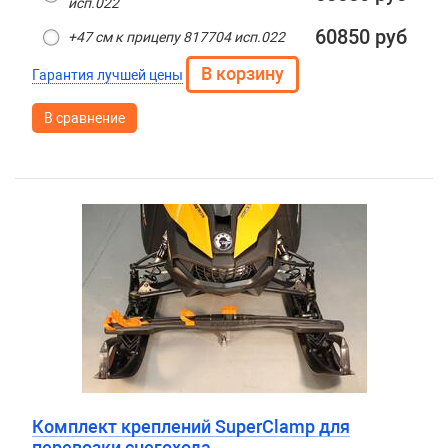
исп.022
60850 руб
+47 см к прицепу 817704 исп.022
Гарантия лучшей цены
В сравнение
Комплект креплений SuperClamp для
перевозки снегохода