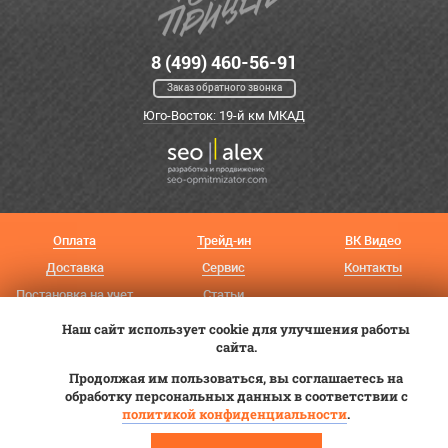
8 (499) 460-56-91
Заказ обратного звонка
Юго-Восток: 19-й км МКАД
Оплата
Трейд-ин
ВК Видео
Доставка
Сервис
Контакты
Постановка на учет
Статьи
Наш сайт использует cookie для улучшения работы
© 2012—2026 «Купи прицеп»™ (
ООО «Авангард»
, ИНН 9723035587)
сайта.
Продолжая им пользоваться, вы соглашаетесь на
обработку персональных данных в соответствии с
политикой конфиденциальности
.