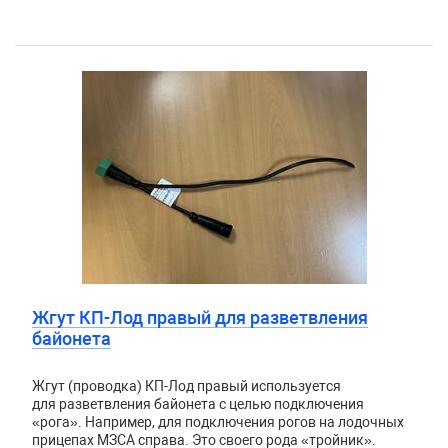
Жгут КП-Лод правый для разветвления
байонета
Жгут (проводка) КП-Лод правый используется
для разветвления байонета с целью подключения
«рога». Например, для подключения рогов на лодочных
прицепах МЗСА справа. Это своего рода «тройник».