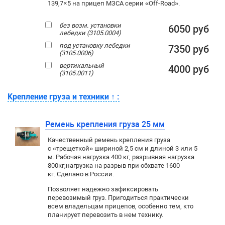
139,7×5 на прицеп МЗСА серии «Off-Road».
без возм. установки
6050 руб
лебедки (3105.0004)
под установку лебедки
7350 руб
(3105.0006)
вертикальный
4000 руб
(3105.0011)
Крепление груза и техники
↑
:
Ремень крепления груза 25 мм
Качественный ремень крепления груза
с «трещеткой» шириной 2,5 см и длиной 3 или 5
м. Рабочая нагрузка 400 кг
, разрывная нагрузка
800кг,
нагрузка на разрыв при обхвате 1600
кг. Сделано в России.
Позволяет надежно зафиксировать
перевозимый груз. Пригодиться практически
всем владельцам прицепов, особенно тем, кто
планирует перевозить в нем технику.