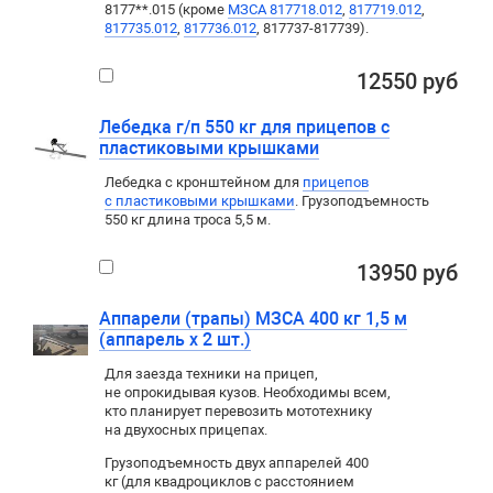
8177**.015 (кроме
МЗСА 817718.012
,
817719.012
,
817735.012
,
817736.012
, 817737-817739).
12550 руб
Лебедка г/п 550 кг для прицепов с
пластиковыми крышками
Лебедка c кронштейном для
прицепов
с пластиковыми крышками
. Грузоподъемность
550 кг длина троса 5,5 м.
13950 руб
Аппарели (трапы) МЗСА 400 кг 1,5 м
(аппарель х 2 шт.)
Для заезда техники на прицеп
,
не опрокидывая кузов. Необходимы всем
,
кто планирует перевозить мототехнику
на двухосных прицепах.
Грузоподъемность двух аппарелей 400
кг (для квадроциклов с расстоянием