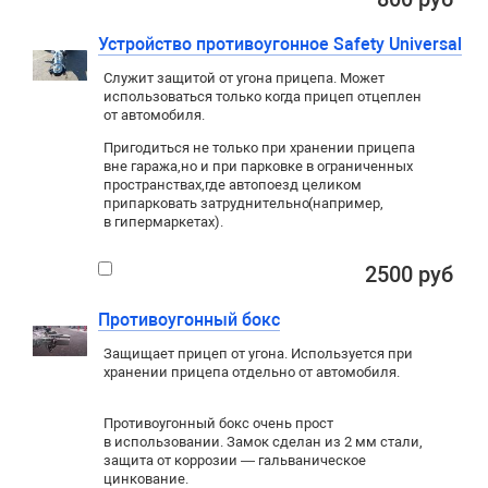
Устройство противоугонное Safety Universal
Служит защитой от угона прицепа. Может
использоваться только когда прицеп отцеплен
от автомобиля.
Пригодиться не только при хранении прицепа
вне гаража
,
но и при парковке в ограниченных
пространствах
,
где автопоезд целиком
припарковать затруднительно
(
например
,
в гипермаркетах).
2500 руб
Противоугонный бокс
Защищает прицеп от угона. Используется при
хранении прицепа отдельно от автомобиля.
Противоугонный бокс очень прост
в использовании. Замок сделан из 2 мм стали,
защита от коррозии — гальваническое
цинкование.