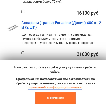
между осями более 75 см).
16100 руб
Аппарели (трапы) Forzaline (Дания) 400 кг 2
м (2 шт.)
Для заезда техники на прицеп
,
не опрокидывая
кузов. Необходимы всем
,
кто планирует
перевозить мототехнику на двухосных прицепах.
21000 руб
Аппарели (трапы) МЗСА 400 кг 2 м
Наш сайт использует cookie для улучшения работы
(аппарель х 2 шт.)
сайта.
Для заезда техники на прицеп
,
не опрокидывая
Продолжая им пользоваться, вы соглашаетесь на
кузов. Необходимы всем
,
кто планирует
обработку персональных данных в соответствии с
перевозить мототехнику на двухосных прицепах.
политикой конфиденциальности
.
Грузоподъемность двух аппарелей 400 кг
(для квадроциклов с расстоянием между осями
Я согласен
более 75 см).