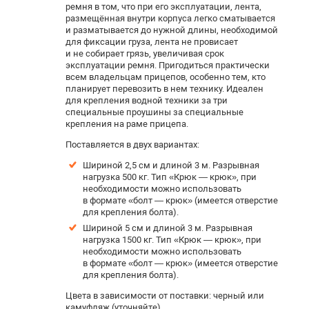
ремня в том, что при его эксплуатации, лента,
размещённая внутри корпуса легко сматывается
и разматывается до нужной длины, необходимой
для фиксации груза, лента не провисает
и не собирает грязь, увеличивая срок
эксплуатации ремня. Пригодиться практически
всем владельцам прицепов, особенно тем, кто
планирует перевозить в нем технику. Идеален
для крепления водной техники за три
специальные проушины за специальные
крепления на раме прицепа.
Поставляется в двух вариантах:
Шириной 2,5 см и длиной 3 м. Р
азрывная
нагрузка 500 кг. Тип «Крюк — крюк», при
необходимости можно использовать
в формате «болт — крюк» (имеется отверстие
для крепления болта).
Шириной 5 см и длиной 3 м. Разрывная
нагрузка 1500 кг. Тип «Крюк — крюк», при
необходимости можно использовать
в формате «болт — крюк» (имеется отверстие
для крепления болта).
Цвета в зависимости от поставки: черный или
камуфляж (уточняйте).