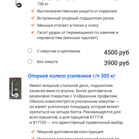
750 кг
Высококачественная защита от коррозии
Встроенный упорный подшипник ручки
Меньше утопает в песке и снегу
Гасит удары от перемещения по камням и
неровностям (меньше прыгает)
С хомутом и крепежом
4500 руб
Без хомута
3900 руб
Опорное колесо усиленное г/п 300 кг
Имеет мощный стальной диск, подшипник
качения вместо втулки, более долговечное
резиновое покрытие c V-образным профилем.
Обычно комплектуется усиленным хомутом —
он имеет усиленную площадку, которая может
крепиться на четыре болта. Рекомендуется для
всех прицепов, а для прицепов 817718
и 817735 — это единственый правильный выбор.
Мощная долговечная конструкция
Подходит для прицепов полной массой до