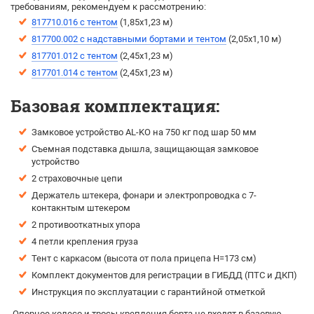
требованиям, рекомендуем к рассмотрению:
817710.016 с тентом
(1,85х1,23 м)
817700.002 с надставными бортами и тентом
(2,05х1,10 м)
817701.012 с тентом
(2,45х1,23 м)
817701.014 с тентом
(2,45х1,23 м)
Базовая комплектация:
Замковое устройство AL-KO на 750 кг под шар 50 мм
Съемная подставка дышла, защищающая замковое
устройство
2 страховочные цепи
Держатель штекера, фонари и электропроводка с 7-
контакнтым штекером
2 противооткатных упора
4 петли крепления груза
Тент с каркасом (высота от пола прицепа H=173 см)
Комплект документов для регистрации в ГИБДД (ПТС и ДКП)
Инструкция по эксплуатации с гарантийной отметкой
Опорное колесо и тросы крепления борта не входят в базовую