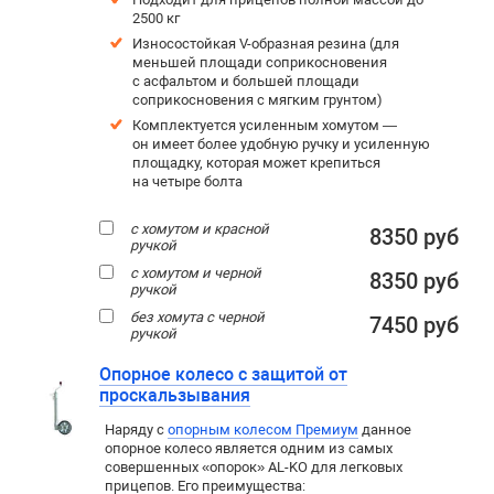
2500 кг
Износостойкая V-образная резина (для
меньшей площади соприкосновения
с асфальтом и большей площади
соприкосновения с мягким грунтом)
Комплектуется усиленным хомутом —
он имеет более удобную ручку и усиленную
площадку, которая может крепиться
на четыре болта
с хомутом и красной
8350 руб
ручкой
с хомутом и черной
8350 руб
ручкой
без хомута с черной
7450 руб
ручкой
Опорное колесо с защитой от
проскальзывания
Наряду с
опорным колесом Премиум
данное
опорное колесо является одним из самых
совершенных «опорок» AL-KO для легковых
прицепов. Его преимущества: