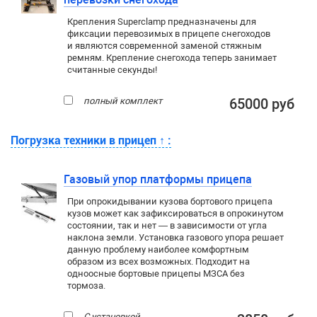
Крепления Superclamp предназначены для
фиксации перевозимых в прицепе снегоходов
и являются современной заменой стяжным
ремням. Крепление снегохода теперь занимает
считанные секунды!
полный комплект
65000 руб
Погрузка техники в прицеп
↑
:
Газовый упор платформы прицепа
При опрокидывании кузова бортового прицепа
кузов может как зафиксироваться в опрокинутом
состоянии, так и нет — в зависимости от угла
наклона земли. Установка газового упора решает
данную проблему наиболее комфортным
образом из всех возможных. Подходит на
одноосные бортовые прицепы МЗСА без
тормоза.
С установкой