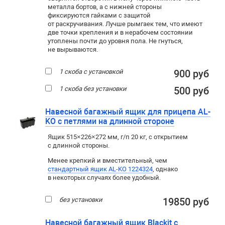
металла бортов, а с нижней стороны
фиксируются гайками с защитой
от раскручивания. Лучше рымгаек тем, что имеют
две точки крепления и в нерабочем состоянии
утоплены почти до уровня пола. Не гнуться,
не вырываются.
1 скоба с установкой
900 руб
1 скоба без установки
500 руб
Навесной багажный ящик для прицепа AL-
KO с петлями на длинной стороне
Ящик 515×226×272 мм, г/п 20 кг, с открытием
с длинной стороны.
Менее крепкий и вместительный, чем
стандартный ящик AL-KO 1224324
, однако
в некоторых случаях более удобный.
без установки
19850 руб
Навесной багажный ящик Blackit с