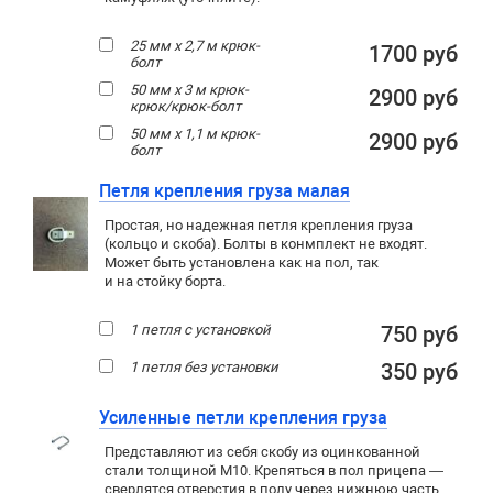
25 мм х 2,7 м крюк-
1700 руб
болт
50 мм х 3 м крюк-
2900 руб
крюк/крюк-болт
50 мм х 1,1 м крюк-
2900 руб
болт
Петля крепления груза малая
Простая, но надежная петля крепления груза
(кольцо и скоба). Болты в конмплект не входят.
Может быть установлена как на пол, так
и на стойку борта.
1 петля с установкой
750 руб
1 петля без установки
350 руб
Усиленные петли крепления груза
Представляют из себя скобу из оцинкованной
стали толщиной М10. Крепяться в пол прицепа —
сверлятся отверстия в полу через нижнюю часть