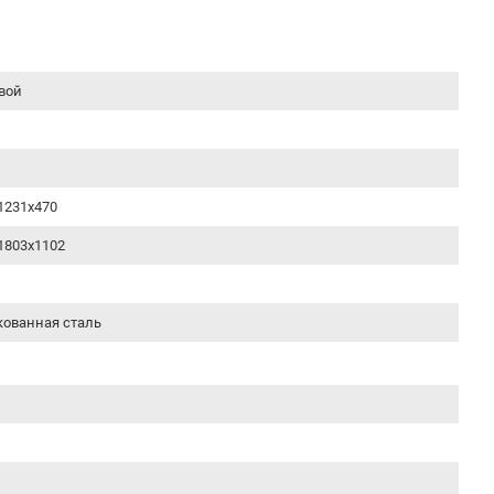
вой
1231х470
1803х1102
ованная сталь