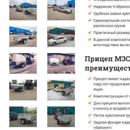
Надежное V-образно
Удобные замки креп
Самосвальная систе
различных грузов
Практичный размер 
В данной комплекта
впоследствии вы вс
Прицеп МЗСА
преимущест
Прицеп имеет надеж
пару лет продолжае
ящик
Комплектующие от н
Дно прицепа выпол
к износу и воздейс
Петли крепления гр
Задние фонари наде
«байонет»