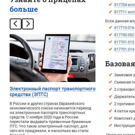
817704 исп
больше
817711 исп
Если данная мо
817710.016
817700.002
817701.012
817701.014
Базова
Замковое у
Съемная п
Электронный паспорт транспортного
2 страхово
средства (ЭПТС)
Держатель 
В России и других странах Евразийского
2 противоо
экономического союза начинается переход
4 петли кр
на электронные паспорта транспортных
средств. С ноября 2020 года в России
Комплект д
перестали выдавать привычные бумажные
Инструкция
ПТС. Что такое электронный паспорт, для
чего его придумали, и насколько вы стали
Опорное колесо