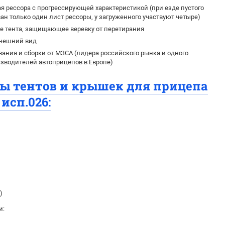
 рессора с прогрессирующей характеристикой (при езде пустого
ан только один лист рессоры, у загруженного участвуют четыре)
 тента, защищающее веревку от перетирания
нешний вид
вания и сборки от МЗСА (лидера российского рынка и одного
зводителей автоприцепов в Европе)
ты тентов и крышек для прицепа
исп.026:
)
и: