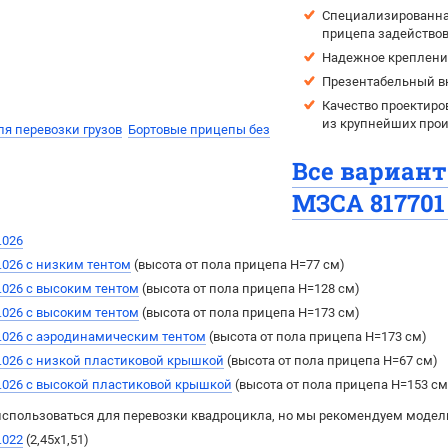
Специализированная
прицепа задействов
Надежное крепление
Презентабельный в
Качество проектиро
из крупнейших прои
я перевозки грузов
Бортовые прицепы без
Все вариан
МЗСА 817701 
.026
.026 с низким тентом
(высота от пола прицепа H=77 см)
.026 с высоким тентом
(выcота от пола прицепа H=128 см)
.026 с высоким тентом
(выcота от пола прицепа H=173 см)
.026 с аэродинамическим тентом
(выcота от пола прицепа H=173 см)
.026 с низкой пластиковой крышкой
(высота от пола прицепа H=67 см)
.026 с высокой пластиковой крышкой
(высота от пола прицепа H=153 см
спользоваться для перевозки квадроцикла, но мы рекомендуем модел
.022
(2,45х1,51)