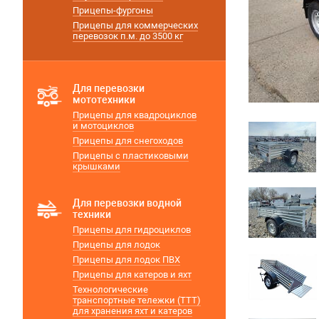
Прицепы-фургоны
Прицепы для коммерческих
перевозок п.м. до 3500 кг
Для перевозки
мототехники
Прицепы для квадроциклов
и мотоциклов
Прицепы для снегоходов
Прицепы с пластиковыми
крышками
Для перевозки водной
техники
Прицепы для гидроциклов
Прицепы для лодок
Прицепы для лодок ПВХ
Прицепы для катеров и яхт
Технологические
транспортные тележки (ТТТ)
для хранения яхт и катеров