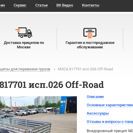
-ин
Сервис
Статьи
ВК Видео
Контакты
Доставка прицепов по
Гарантия и постпродажное
Москве
обслуживание
цепы для перевозки грузов
МЗСА 817701 исп.026 Off-Road
17701 исп.026 Off-Road
Описание
Основные характеристик
Аксессуары
Отзывы и вопросы о това
Внедорожный прицеп МЗС