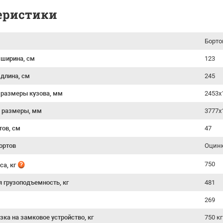
еристики
Борто
 ширина, см
123
 длина, см
245
 размеры кузова, мм
2453х
 размеры, мм
3777х
тов, см
47
ортов
Оцинк
750
са, кг
я грузоподъемность, кг
481
269
зка на замковое устройство, кг
750 кг