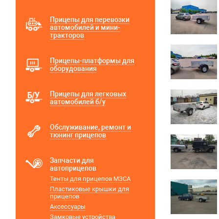
Прицепы для перевозки
автомобилей и мини-
тракторов
Прицепы-платформы для
оборудования
Прицепы для легковых
автомобилей б/у
Обслуживание, ремонт и
тюнинг прицепов
Запчасти для
автоприцепов
Тенты для прицепов МЗСА
Пластиковые крышки для
прицепов
Аксессуары
Замковые устройства