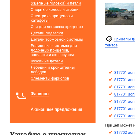
(сцепные головки) и петли
Опорные колеса и стойки
Электрика прицепов и
катафоты
Оси для легковых прицепов
Детали подвески
Прицепы дл
Детали тормозной системы
тентов
Роликовые системы для
лодочных прицепов,
запчасти и аксессуары
Кузовные детали
Лебёдки и кронштейны
лебедок
817701 исп
Элементы фаркопов
817701 исп
817701 исп
Фаркопы
817701 исп
817701 исп
817701 исп
Акционные предложения
817701 исп
Прицеп может и
Узнайте о прицепах
817702 исп