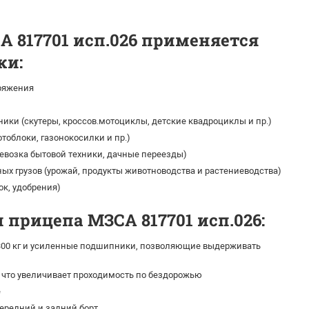
 817701 исп.026 применяется
ки:
ряжения
ики (скутеры, кроссов.мотоциклы, детские квадроциклы и пр.)
тоблоки, газонокосилки и пр.)
ревозка бытовой техники, дачные переезды)
ых грузов (урожай, продукты животноводства и растениеводства)
ок, удобрения)
 прицепа МЗСА 817701 исп.026:
300 кг и усиленные подшипники, позволяющие выдерживать
), что увеличивает проходимость по бездорожью
е
редний и задний борт