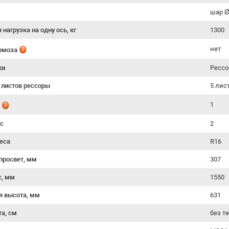
шар 
нагрузка на одну ось, кг
1300
нет
ормоза
ки
Рессо
 листов рессоры
5 лис
1
й
ес
2
еса
R16
просвет, мм
307
с, мм
1550
я высота, мм
631
та, см
без т