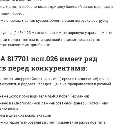
е дышло, что обеспечивает прицепу большой запас прочности
ления бортов
ма опрокидывания кузова, облегчающая погрузку-разгрузку
кузова (2.45×1,23 м) позволяет иметь хорошую управляемость
ции прицеп тентом или крышкой не укомплектован, но
егда сможете их приобрести
 817701 исп.026 имеет ряд
в перед конкурентами:
ное антикоррозийное покрытие (горячее цинкование) и через
т служить и радовать владельца, а не превращается в ржавый
емецкого производителя AL-KO Kober (Германия)
нено из многослойной ламинированной фанеры. Устойчиво
твию влаги
уза в штатной комплектации
жно герметизированы за счет применения разъемов типа