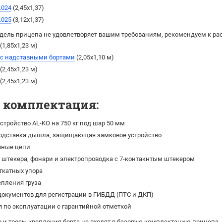
.024
(2,45х1,37)
.025
(3,12х1,37)
дель прицепа не удовлетворяет вашим требованиям, рекомендуем к ра
(1,85х1,23 м)
 с надставными бортами
(2,05х1,10 м)
(2,45х1,23 м)
(2,45х1,23 м)
я комплектация:
стройство AL-KO на 750 кг под шар 50 мм
одставка дышла, защищающая замковое устройство
чные цепи
штекера, фонари и электропроводка с 7-контакнтым штекером
ткатных упора
епления груза
окументов для регистрации в ГИБДД (ПТС и ДКП)
 по эксплуатации с гарантийной отметкой
 и тросы крепления борта не входят в базовую комплектацию прицепа.