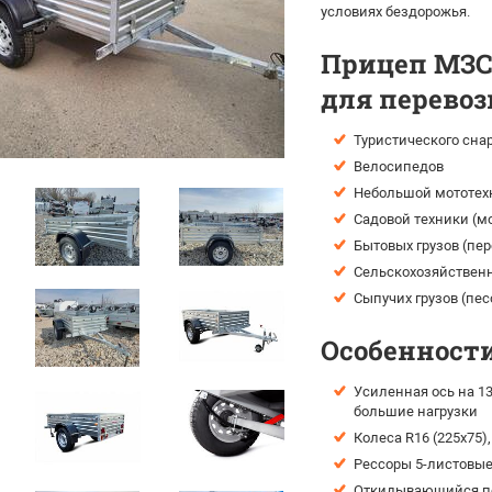
условиях бездорожья.
Прицеп МЗСА
для перевоз
Туристического сна
Велосипедов
Небольшой мототехн
Садовой техники (мо
Бытовых грузов (пе
Сельскохозяйственн
Сыпучих грузов (пес
Особенности
Усиленная ось на 1
большие нагрузки
Колеса R16 (225х75
Рессоры 5-листовы
Откидывающийся пе