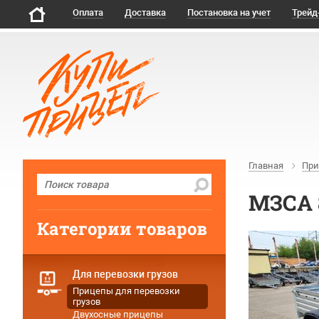
Оплата
Доставка
Постановка на учет
Трейд
Главная
При
МЗСА 8
Категории товаров
Для перевозки грузов
Прицепы для перевозки
грузов
Двухосные прицепы