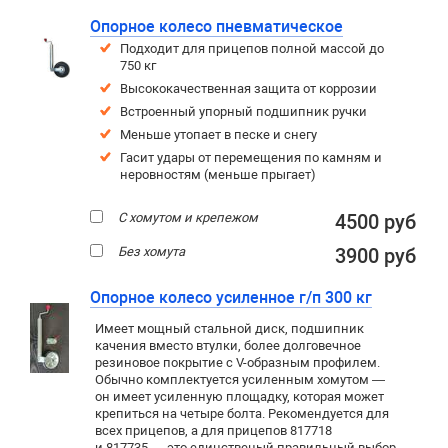
Опорное колесо пневматическое
Подходит для прицепов полной массой до
750 кг
Высококачественная защита от коррозии
Встроенный упорный подшипник ручки
Меньше утопает в песке и снегу
Гасит удары от перемещения по камням и
неровностям (меньше прыгает)
С хомутом и крепежом
4500 руб
Без хомута
3900 руб
Опорное колесо усиленное г/п 300 кг
Имеет мощный стальной диск, подшипник
качения вместо втулки, более долговечное
резиновое покрытие c V-образным профилем.
Обычно комплектуется усиленным хомутом —
он имеет усиленную площадку, которая может
крепиться на четыре болта. Рекомендуется для
всех прицепов, а для прицепов 817718
и 817735 — это единственый правильный выбор.