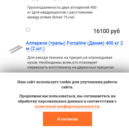
Грузоподъемность двух аппарелей 400
кг (для квадроциклов с расстоянием
между осями более 75 см).
16100 руб
Аппарели (трапы) Forzaline (Дания) 400 кг 2
м (2 шт.)
Для заезда техники на прицеп
,
не опрокидывая
кузов. Необходимы всем
,
кто планирует
перевозить мототехнику на двухосных прицепах.
21000 руб
Наш сайт использует cookie для улучшения работы
сайта.
Аппарели (трапы) МЗСА 400 кг 2 м
Продолжая им пользоваться, вы соглашаетесь на
(аппарель х 2 шт.)
обработку персональных данных в соответствии с
политикой конфиденциальности
.
Для заезда техники на прицеп
,
не опрокидывая
кузов. Необходимы всем
,
кто планирует
перевозить мототехнику на двухосных прицепах.
Я согласен
Грузоподъемность двух аппарелей 400 кг