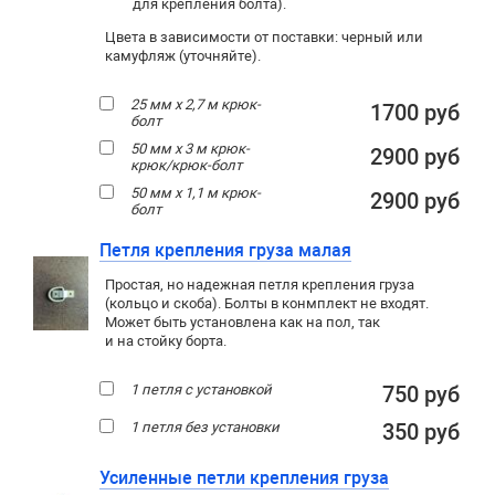
для крепления болта).
Цвета в зависимости от поставки: черный или
камуфляж (уточняйте).
25 мм х 2,7 м крюк-
1700 руб
болт
50 мм х 3 м крюк-
2900 руб
крюк/крюк-болт
50 мм х 1,1 м крюк-
2900 руб
болт
Петля крепления груза малая
Простая, но надежная петля крепления груза
(кольцо и скоба). Болты в конмплект не входят.
Может быть установлена как на пол, так
и на стойку борта.
1 петля с установкой
750 руб
1 петля без установки
350 руб
Усиленные петли крепления груза