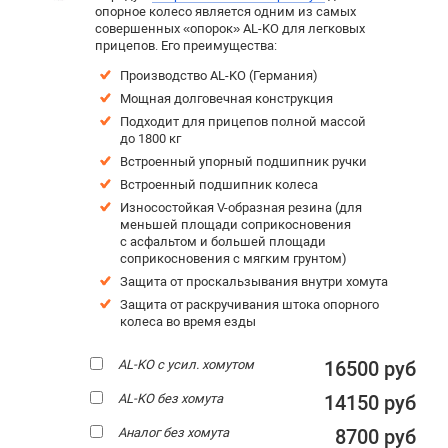
опорное колесо является одним из самых
совершенных «опорок» AL-KO для легковых
прицепов. Его преимущества:
Производство AL-KO (Германия)
Мощная долговечная конструкция
Подходит для прицепов полной массой
до 1800 кг
Встроенный упорный подшипник ручки
Встроенный подшипник колеса
Износостойкая V-образная резина (для
меньшей площади соприкосновения
с асфальтом и большей площади
соприкосновения с мягким грунтом)
Защита от проскальзывания внутри хомута
Защита от раскручивания штока опорного
колеса во время езды
AL-KO с усил. хомутом
16500 руб
AL-KO без хомута
14150 руб
Аналог без хомута
8700 руб