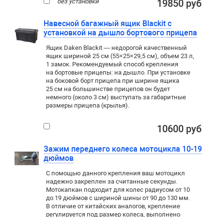
без установки
19850 руб
Навесной багажный ящик Blackit с
установкой на дышло бортового прицепа
Ящик Daken Blackit — недорогой качественный
ящик шириной 25 см (55×25×29,5 см), объем 23 л,
1 замок. Рекомендуемый способ крепления
на бортовые прицепы: на дышло. При установке
на боковой борт прицепа при ширине ящика
25 см на большинстве прицепов он будет
немного (около 3 см) выступать за габаритные
размеры прицепа (крылья).
10600 руб
Зажим переднего колеса мотоцикла 10-19
дюймов
С помощью данного крепления ваш мотоцикл
надежно закреплен за считанные секунды.
Мотокапкан подходит для колес радиусом от 10
до 19 дюймов с шириной шины от 90 до 130 мм.
В отличие от китайских аналогов, крепление
регулируется под размер колеса, выполнено