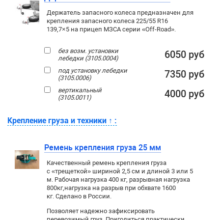
Держатель запасного колеса предназначен для
крепления запасного колеса 225/55 R16
139,7×5 на прицеп МЗСА серии «Off-Road».
без возм. установки
6050 руб
лебедки (3105.0004)
под установку лебедки
7350 руб
(3105.0006)
вертикальный
4000 руб
(3105.0011)
Крепление груза и техники
↑
:
Ремень крепления груза 25 мм
Качественный ремень крепления груза
с «трещеткой» шириной 2,5 см и длиной 3 или 5
м. Рабочая нагрузка 400 кг
, разрывная нагрузка
800кг,
нагрузка на разрыв при обхвате 1600
кг. Сделано в России.
Позволяет надежно зафиксировать
перевозимый груз. Пригодиться практически