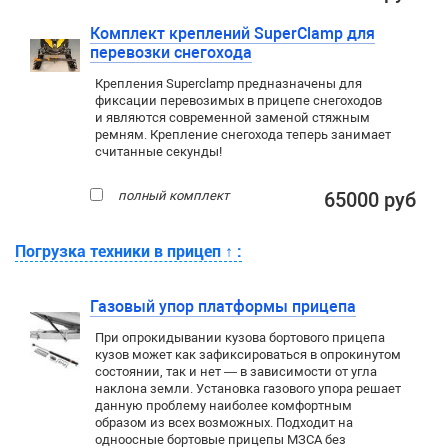
Комплект креплений SuperClamp для
перевозки снегохода
Крепления Superclamp предназначены для
фиксации перевозимых в прицепе снегоходов
и являются современной заменой стяжным
ремням. Крепление снегохода теперь занимает
считанные секунды!
полный комплект
65000 руб
Погрузка техники в прицеп
↑
:
Газовый упор платформы прицепа
При опрокидывании кузова бортового прицепа
кузов может как зафиксироваться в опрокинутом
состоянии, так и нет — в зависимости от угла
наклона земли. Установка газового упора решает
данную проблему наиболее комфортным
образом из всех возможных. Подходит на
одноосные бортовые прицепы МЗСА без