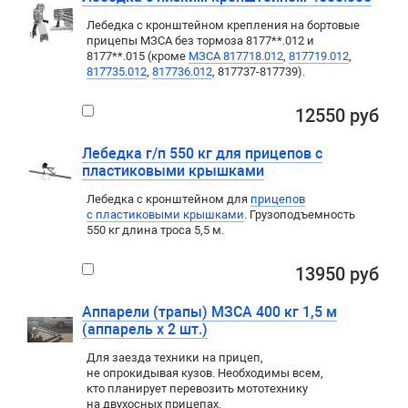
Лебедка с кронштейном крепления на бортовые
прицепы МЗСА без тормоза 8177**.012 и
8177**.015 (кроме
МЗСА 817718.012
,
817719.012
,
817735.012
,
817736.012
, 817737-817739).
12550 руб
Лебедка г/п 550 кг для прицепов с
пластиковыми крышками
Лебедка c кронштейном для
прицепов
с пластиковыми крышками
. Грузоподъемность
550 кг длина троса 5,5 м.
13950 руб
Аппарели (трапы) МЗСА 400 кг 1,5 м
(аппарель х 2 шт.)
Для заезда техники на прицеп
,
не опрокидывая кузов. Необходимы всем
,
кто планирует перевозить мототехнику
на двухосных прицепах.