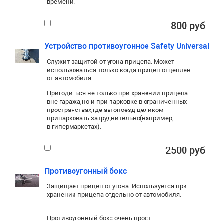
времени.
800 руб
Устройство противоугонное Safety Universal
Служит защитой от угона прицепа. Может
использоваться только когда прицеп отцеплен
от автомобиля.
Пригодиться не только при хранении прицепа
вне гаража
,
но и при парковке в ограниченных
пространствах
,
где автопоезд целиком
припарковать затруднительно
(
например
,
в гипермаркетах).
2500 руб
Противоугонный бокс
Защищает прицеп от угона. Используется при
хранении прицепа отдельно от автомобиля.
Противоугонный бокс очень прост