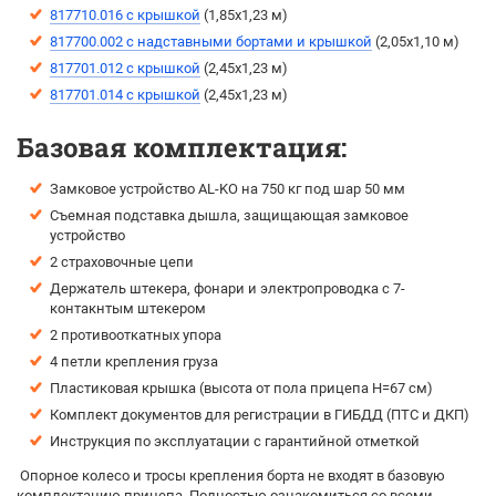
817710.016 с крышкой
(1,85х1,23 м)
817700.002 с надставными бортами и крышкой
(2,05х1,10 м)
817701.012 с крышкой
(2,45х1,23 м)
817701.014 с крышкой
(2,45х1,23 м)
Базовая комплектация:
Замковое устройство AL-KO на 750 кг под шар 50 мм
Съемная подставка дышла, защищающая замковое
устройство
2 страховочные цепи
Держатель штекера, фонари и электропроводка с 7-
контакнтым штекером
2 противооткатных упора
4 петли крепления груза
Пластиковая крышка (высота от пола прицепа H=67 см)
Комплект документов для регистрации в ГИБДД (ПТС и ДКП)
Инструкция по эксплуатации с гарантийной отметкой
Опорное колесо и тросы крепления борта не входят в базовую
комплектацию прицепа. Полностью ознакомиться со всеми