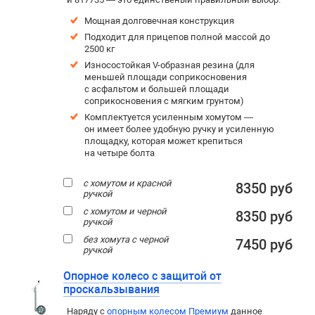
Мощная долговечная конструкция
Подходит для прицепов полной массой до
2500 кг
Износостойкая V-образная резина (для
меньшей площади соприкосновения
с асфальтом и большей площади
соприкосновения с мягким грунтом)
Комплектуется усиленным хомутом —
он имеет более удобную ручку и усиленную
площадку, которая может крепиться
на четыре болта
с хомутом и красной
8350 руб
ручкой
с хомутом и черной
8350 руб
ручкой
без хомута с черной
7450 руб
ручкой
Опорное колесо с защитой от
проскальзывания
Наряду с
опорным колесом Премиум
данное