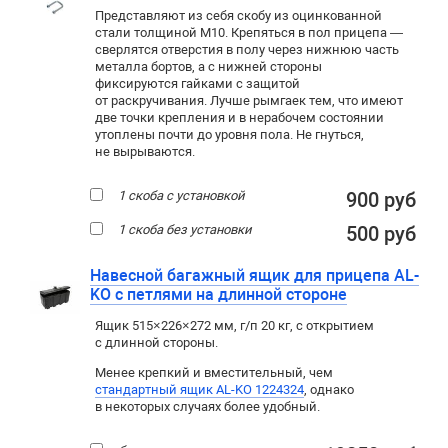
Представляют из себя скобу из оцинкованной
стали толщиной М10. Крепяться в пол прицепа —
сверлятся отверстия в полу через нижнюю часть
металла бортов, а с нижней стороны
фиксируются гайками с защитой
от раскручивания. Лучше рымгаек тем, что имеют
две точки крепления и в нерабочем состоянии
утоплены почти до уровня пола. Не гнуться,
не вырываются.
1 скоба с установкой
900 руб
1 скоба без установки
500 руб
Навесной багажный ящик для прицепа AL-
KO с петлями на длинной стороне
Ящик 515×226×272 мм, г/п 20 кг, с открытием
с длинной стороны.
Менее крепкий и вместительный, чем
стандартный ящик AL-KO 1224324
, однако
в некоторых случаях более удобный.