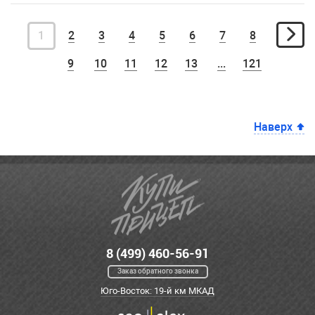
1
2
3
4
5
6
7
8
9
10
11
12
13
...
121
Наверх
8 (499) 460-56-91
Заказ обратного звонка
Юго-Восток: 19-й км МКАД