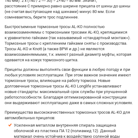
140 мм). 2 х (140 / 2 — 30) = 2×40 = 80 мм. Значит,
расстояние C примерно равно ширине прицепа от шины до шины
(не считая выступающее над шинами) минус 80 мм. Если
сомневаетесь, берите трос подлиннее.
Быстросъемные тормозные тросы AL-KO полностью
взаимозаменяемы с тормозными тросами AL-KO, крепящимися
к уравнителю гайками (так называемый «стандартный монтаж»).
Тормозные тросы с креплением гайками сняты с производства.
Тросы AL-KO и Knott (а также BPW и др.) не являются
взаимозаменяемыми, т.к. имеют разный диаметр муфты, которая
одевается на кожух тормозного щитка.
Прицепы должны выполнять свои функции в любую погоду и при
любых условиях эксплуатации. При этом важное значение имеют
тормозные тросы, влияющие на работу тормоза. Новые
долговечные тормозные тросы AL-KO Longlife устанавливают
новые стандарты: максимальный срок службы при улучшенной
работоспособности. Благодаря оптимизированной конструкции
они выдерживают эксплуатацию даже в самых сложных условиях.
Преимущества высококачественных тормозных тросов AL-KO для
автомобильных прицепов:
Усиленная металлом внутренняя спираль защищена
оболочкой из пластика ПА 12 (полиамид 12). Данный
материал очень устойчив к воздействию соленой воды