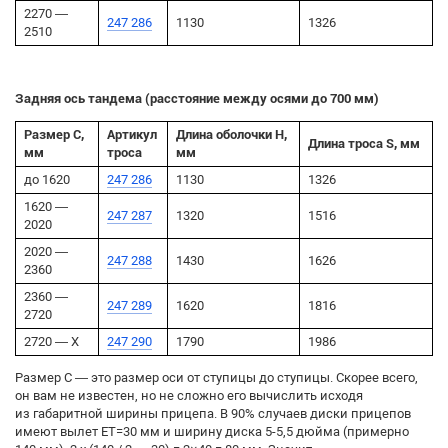
2270 —
247 286
1130
1326
2510
Задняя ось тандема (расстояние между осями до 700 мм)
Размер C,
Артикул
Длина оболочки H,
Длина троса S, мм
мм
троса
мм
до 1620
247 286
1130
1326
1620 —
247 287
1320
1516
2020
2020 —
247 288
1430
1626
2360
2360 —
247 289
1620
1816
2720
2720 — X
247 290
1790
1986
Размер C — это размер оси от ступицы до ступицы. Скорее всего,
он вам не известен, но не сложно его вычислить исходя
из габаритной ширины прицепа. В 90% случаев диски прицепов
имеют вылет ET=30 мм и ширину диска 5-5,5 дюйма (примерно