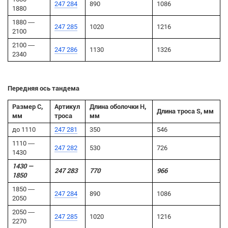
247 284
890
1086
1880
1880 —
247 285
1020
1216
2100
2100 —
247 286
1130
1326
2340
Передняя ось тандема
Размер C,
Артикул
Длина оболочки H,
Длина троса S, мм
мм
троса
мм
до 1110
247 281
350
546
1110 —
247 282
530
726
1430
1430 —
247 283
770
966
1850
1850 —
247 284
890
1086
2050
2050 —
247 285
1020
1216
2270