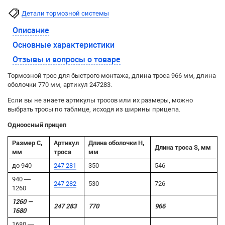
Детали тормозной системы
Описание
Основные характеристики
Отзывы и вопросы о товаре
Тормозной трос для быстрого монтажа, длина троса 966 мм, длина
оболочки 770 мм, артикул 247283.
Если вы не знаете артикулы тросов или их размеры, можно
выбрать тросы по таблице, исходя из ширины прицепа.
Одноосный прицеп
Размер C,
Артикул
Длина оболочки H,
Длина троса S, мм
мм
троса
мм
до 940
247 281
350
546
940 —
247 282
530
726
1260
1260 —
247 283
770
966
1680
1680 —