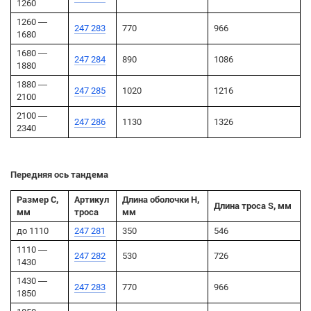
1260
1260 —
247 283
770
966
1680
1680 —
247 284
890
1086
1880
1880 —
247 285
1020
1216
2100
2100 —
247 286
1130
1326
2340
Передняя ось тандема
Размер C,
Артикул
Длина оболочки H,
Длина троса S, мм
мм
троса
мм
до 1110
247 281
350
546
1110 —
247 282
530
726
1430
1430 —
247 283
770
966
1850