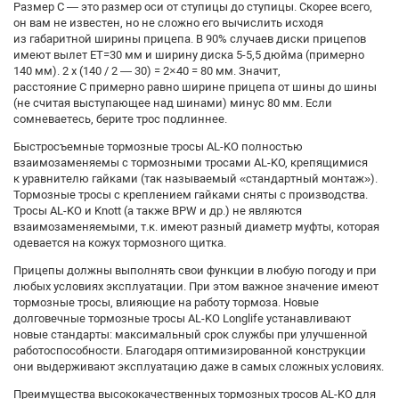
Размер C — это размер оси от ступицы до ступицы. Скорее всего,
он вам не известен, но не сложно его вычислить исходя
из габаритной ширины прицепа. В 90% случаев диски прицепов
имеют вылет ET=30 мм и ширину диска 5-5,5 дюйма (примерно
140 мм). 2 х (140 / 2 — 30) = 2×40 = 80 мм. Значит,
расстояние C примерно равно ширине прицепа от шины до шины
(не считая выступающее над шинами) минус 80 мм. Если
сомневаетесь, берите трос подлиннее.
Быстросъемные тормозные тросы AL-KO полностью
взаимозаменяемы с тормозными тросами AL-KO, крепящимися
к уравнителю гайками (так называемый «стандартный монтаж»).
Тормозные тросы с креплением гайками сняты с производства.
Тросы AL-KO и Knott (а также BPW и др.) не являются
взаимозаменяемыми, т.к. имеют разный диаметр муфты, которая
одевается на кожух тормозного щитка.
Прицепы должны выполнять свои функции в любую погоду и при
любых условиях эксплуатации. При этом важное значение имеют
тормозные тросы, влияющие на работу тормоза. Новые
долговечные тормозные тросы AL-KO Longlife устанавливают
новые стандарты: максимальный срок службы при улучшенной
работоспособности. Благодаря оптимизированной конструкции
они выдерживают эксплуатацию даже в самых сложных условиях.
Преимущества высококачественных тормозных тросов AL-KO для