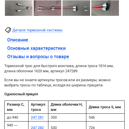
Детали тормозной системы
Описание
Основные характеристики
Отзывы и вопросы о товаре
Тормозной трос для быстрого монтажа, длина троса 1816 мм,
длина оболочки 1620 мм, артикул 247289.
Если вы не знаете артикулы тросов или их размеры, можно
выбрать тросы по таблице, исходя из ширины прицепа.
Одноосный прицеп
Размер C,
Артикул
Длина оболочки H,
Длина троса S, мм
мм
троса
мм
до 940
247 281
350
546
940 —
247 282
530
726