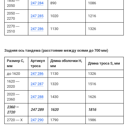
1850 —
247 284
890
1086
2050
2050 —
247 285
1020
1216
2270
2270 —
247 286
1130
1326
2510
Задняя ось тандема (расстояние между осями до 700 мм)
Размер C,
Артикул
Длина оболочки H,
Длина троса S, мм
мм
троса
мм
до 1620
247 286
1130
1326
1620 —
247 287
1320
1516
2020
2020 —
247 288
1430
1626
2360
2360 —
247 289
1620
1816
2720
2720 — X
247 290
1790
1986