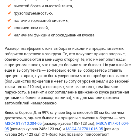
высотой борта и высотой тента,
грузоподъемностью,
наличие тормозной системы,
количеством осей,
наличием функции опрокидывания кузова.
Размер платформы стоит выбирать исходя из предполагаемых
габаритов перевозимого груза. Те, кто покупает прицеп впервые,
обычно ошибаются в меньшую сторону. Те, кто имеет опыт езды
с прицепом, знают, что прицеп большим не бывает. Но учитывайте
еще и высоту тента — во-первых, если вы собираетесь ставить
прицеп в гараж, нужно быть уверенным что он пройдет по высоте
(большинство прицепов имеет высоту от уровня земли до верхней
точки тента 210 см), а во вторых, чем выше тент, тем больше
парусность, а значит и сопротивление движению (хуже разгонная
динамика, больше расход топлива), что для малолитражных
автомобилей немаловажно.
Высота бортов. Для 99% случаев борта высотой 30 см более чем
достаточно, однако бывают и прицепы с высоким бортом — это
МЗСА 817710.004-05
(размер кузова 185×123 см),
МЗСА 817701.004-
05
(размер кузова 245×123 см) и
МЗСА 817701.016-05
(размер
кузова 245×123 см) Off-Road. Как правило, приобретают