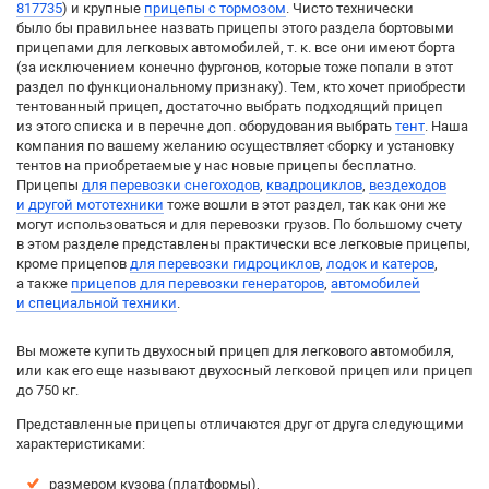
817735
) и крупные
прицепы с тормозом
. Чисто технически
было бы правильнее назвать прицепы этого раздела бортовыми
прицепами для легковых автомобилей, т. к. все они имеют борта
(за исключением конечно фургонов, которые тоже попали в этот
раздел по функциональному признаку). Тем, кто хочет приобрести
тентованный прицеп, достаточно выбрать подходящий прицеп
из этого списка и в перечне доп. оборудования выбрать
тент
. Наша
компания по вашему желанию осуществляет сборку и установку
тентов на приобретаемые у нас новые прицепы бесплатно.
Прицепы
для перевозки снегоходов
,
квадроциклов
,
вездеходов
и другой мототехники
тоже вошли в этот раздел, так как они же
могут использоваться и для перевозки грузов. По большому счету
в этом разделе представлены практически все легковые прицепы,
кроме прицепов
для перевозки гидроциклов
,
лодок и катеров
,
а также
прицепов для перевозки генераторов
,
автомобилей
и специальной техники
.
Вы можете купить двухосный прицеп для легкового автомобиля,
или как его еще называют двухосный легковой прицеп или прицеп
до 750 кг.
Представленные прицепы отличаются друг от друга следующими
характеристиками:
размером кузова (платформы),