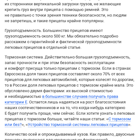
их сторонники вертикальной загрузки грузов, не желающие
крепить груз внутри прицепа с помощью ремней. Это
не правильно с точки зрения техники безопасности, но людям
не запретишь, и такие прицепы крайне популярны.
Грузоподъемность. Большинство прицепов имеют
грузоподъемность около 500 кг. Мы обязательно подробно
расскажем о гарантийной и фактической грузоподъемности
легковых прицепов в отдельной статье.
Тормозная система. Действительно большая грузоподъемность,
запас прочности и при этом безопасность эксплуатации
и комфорт присуща только прицепам с тормозом. Если в странах
Евросоюза доля таких прицепов составляет около 70% от всех
прицепов для легковых автомобилей, которые колесят по дорогам,
то в России доля легковых прицепов с тормозом крайне мала. Это
обусловлено двумя факторами: их высокой стоимостью
и необходимостью
в большинстве случаев получать права
категории Е
. Остается лишь надеяться на рост благосостояния
наших соотечественников и на то, что когда-нибудь категорию
Е будет получить проще, чем сейчас. Если хотите узнать о легковых
прицепах с тормозом больше, читайте наши статьи: «
С тормозом
или без?
», «
Устройство тормозной системы легковых прицепов
».
Количество осей и опрокидываемый кузов. Как правило, двуосные
прицепы выпускают для увеличения их фактической