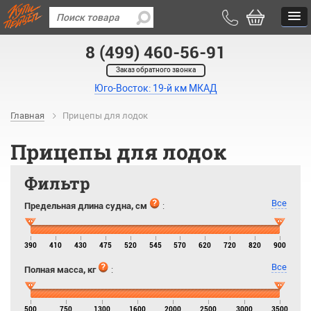
8 (499) 460-56-91
Заказ обратного звонка
Юго-Восток: 19-й км МКАД
Главная
Прицепы для лодок
Прицепы для лодок
Фильтр
Все
Предельная длина судна, см
:
390
410
430
475
520
545
570
620
720
820
900
Все
Полная масса, кг
:
500
750
1300
1600
2000
2500
3000
3500