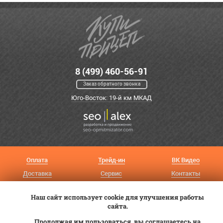
8 (499) 460-56-91
Заказ обратного звонка
Юго-Восток: 19-й км МКАД
Оплата
Трейд-ин
ВК Видео
Доставка
Сервис
Контакты
Постановка на учет
Статьи
Наш сайт использует cookie для улучшения работы
сайта.
© 2012—2026 «Купи прицеп»™ (
ООО «Авангард»
, ИНН 9723035587)
Продолжая им пользоваться, вы соглашаетесь на