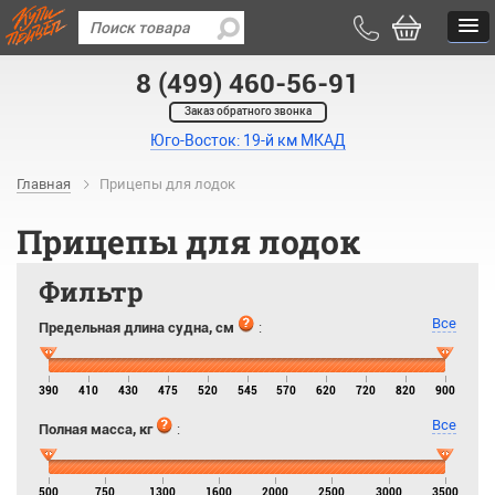
8 (499) 460-56-91
Заказ обратного звонка
Юго-Восток: 19-й км МКАД
Главная
Прицепы для лодок
Прицепы для лодок
Фильтр
Все
Предельная длина судна, см
:
390
410
430
475
520
545
570
620
720
820
900
Все
Полная масса, кг
:
500
750
1300
1600
2000
2500
3000
3500