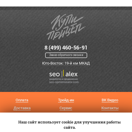
8 (499) 460-56-91
Заказ обратного звонка
Юго-Восток: 19-й км МКАД
Оплата
Трейд-ин
ВК Видео
Доставка
Сервис
Контакты
Постановка на учет
Статьи
Наш сайт использует cookie для улучшения работы
сайта.
© 2012—2026 «Купи прицеп»™ (
ООО «Авангард»
, ИНН 9723035587)