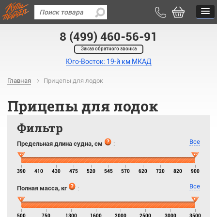
8 (499) 460-56-91
Заказ обратного звонка
Юго-Восток: 19-й км МКАД
Главная
Прицепы для лодок
Прицепы для лодок
Фильтр
Все
Предельная длина судна, см
:
390
410
430
475
520
545
570
620
720
820
900
Все
Полная масса, кг
:
500
750
1300
1600
2000
2500
3000
3500