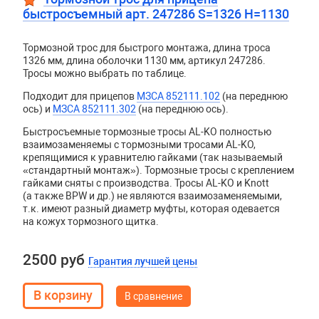
быстросъемный арт. 247286 S=1326 H=1130
Тормозной трос для быстрого монтажа, длина троса
1326 мм, длина оболочки 1130 мм, артикул 247286.
Тросы можно выбрать по таблице.
Подходит для прицепов
МЗСА 852111.102
(на переднюю
ось) и
МЗСА 852111.302
(на переднюю ось).
Быстросъемные тормозные тросы AL-KO полностью
взаимозаменяемы с тормозными тросами AL-KO,
крепящимися к уравнителю гайками (так называемый
«стандартный монтаж»). Тормозные тросы с креплением
гайками сняты с производства. Тросы
AL
-
KO
и
Knott
(а также
BPW
и др.) не являются взаимозаменяемыми,
т.к. имеют разный диаметр муфты, которая одевается
на кожух тормозного щитка.
2500 руб
Гарантия лучшей цены
В сравнение