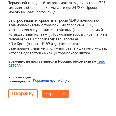
Тормозной трос для быстрого монтажа, длина троса 726
мм, длина оболочки 530 мм, артикул 247282. Тросы
можно выбрать по таблице.
Быстросъемные тормозные тросы AL-KO полностью
взаимозаменяемы с тормозными тросами AL-KO,
крепящимися к уравнителю гайками (так называемый
«стандартный монтаж»). Тормозные тросы с креплением
гайками сняты с производства. Тросы
AL
-
KO
и
Knott
(а также
BPW
и др.) не являются
взаимозаменяемыми, т.к. имеют разный диаметр муфты,
которая одевается на кожух тормозного щитка.
Временно не поставляется в Россию, рекомендуем
трос
247283
.
Уточняйте цену
Гарантия лучшей цены
у менеджеров
В сравнение