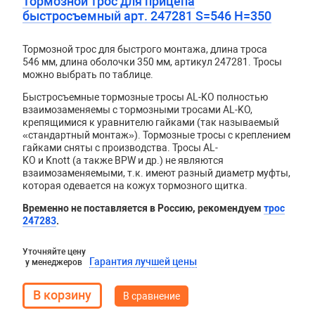
Тормозной трос для прицепа
быстросъемный арт. 247281 S=546 H=350
Тормозной трос для быстрого монтажа, длина троса
546 мм, длина оболочки 350 мм, артикул 247281. Тросы
можно выбрать по таблице.
Быстросъемные тормозные тросы AL-KO полностью
взаимозаменяемы с тормозными тросами AL-KO,
крепящимися к уравнителю гайками (так называемый
«стандартный монтаж»). Тормозные тросы с креплением
гайками сняты с производства. Тросы
AL
-
KO
и
Knott
(а также
BPW
и др.) не являются
взаимозаменяемыми, т.к. имеют разный диаметр муфты,
которая одевается на кожух тормозного щитка.
Временно не поставляется в Россию, рекомендуем
трос
247283
.
Уточняйте цену
Гарантия лучшей цены
у менеджеров
В сравнение