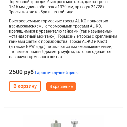
Тормозной трос для быстрого монтажа, длина троса
1516 мм, длина оболочки 1320 мм, артикул 247287.
Тросы можно выбрать по таблице.
Быстросъемные тормозные тросы AL-KO полностью
взаимозаменяемы с тормозными тросами AL-KO,
крепящимися к уравнителю гайками (так называемый
«стандартный монтаж»). Тормозные тросы с креплением
гайками сняты с производства. Тросы
AL
-
KO
и
Knott
(а также
BPW
и др.) не являются взаимозаменяемыми,
т.к. имеют разный диаметр муфты, которая одевается
на кожух тормозного щитка.
2500 руб
Гарантия лучшей цены
В сравнение