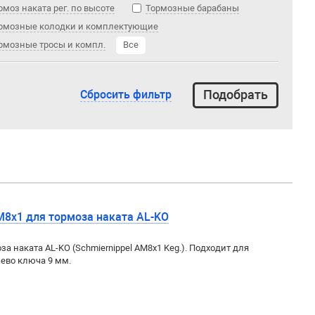
рмоз наката рег. по высоте
Тормозные барабаны
рмозные колодки и комплектующие
рмозные тросы и компл.
Все
Сбросить фильтр
M8x1 для тормоза наката AL-KO
а наката AL-KO (Schmiernippel AM8x1 Keg.). Подходит для
Зево ключа 9 мм.