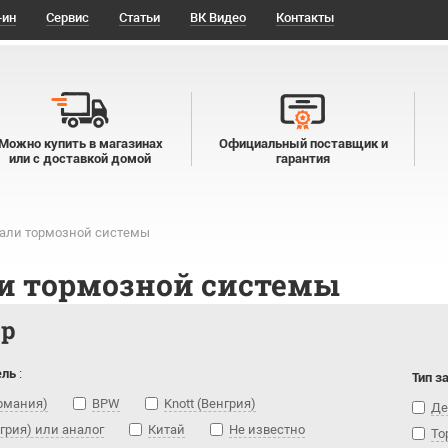
-ин
Сервис
Статьи
ВК Видео
Контакты
Можно купить в магазинах
Официальный поставщик и
или с доставкой домой
гарантия
али тормозной системы
и тормозной системы
тр
ель
:
Тип з
ермания)
BPW
Knott (Венгрия)
Де
нгрия) или аналог
Китай
Не известно
То