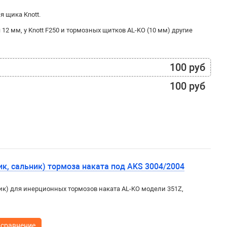
я щика Knott.
 12 мм, у Knott F250 и тормозных щитков AL-KO (10 мм) другие
100 руб
100 руб
к, сальник) тормоза наката под AKS 3004/2004
к) для инерционных тормозов наката AL-KO модели 351Z,
 сравнение