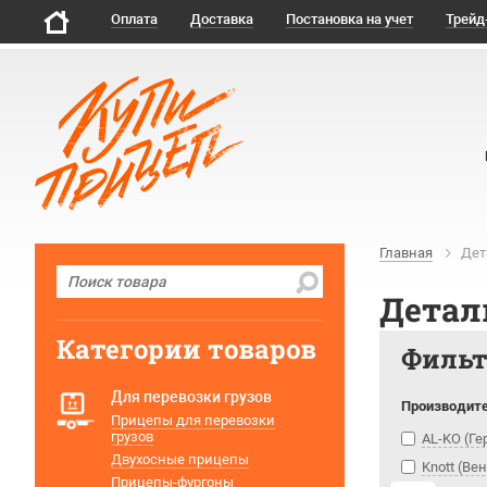
Оплата
Доставка
Постановка на учет
Трейд
Главная
Дет
Детал
Категории товаров
Филь
Для перевозки грузов
Производит
Прицепы для перевозки
грузов
AL-KO (Г
Двухосные прицепы
Knott (Ве
Прицепы-фургоны