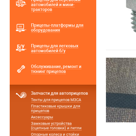
автомобилей и мини-
тракторов
Прицепы-платформы для
оборудования
Прицепы для легковых
автомобилей б/у
Обслуживание, ремонт и
тюнинг прицепов
Запчасти для автоприцепов
Тенты для прицепов МЗСА
Пластиковые крышки для
прицепов
Аксессуары
Замковые устройства
(сцепные головки) и петли
Опорные колеса и стойки