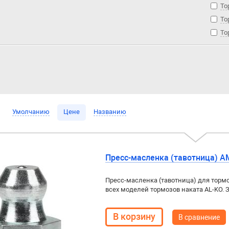
То
То
То
Умолчанию
Цене
Названию
Пресс-масленка (тавотница) A
Пресс-масленка (тавотница) для тормоз
всех моделей тормозов наката AL-KO. 
В сравнение