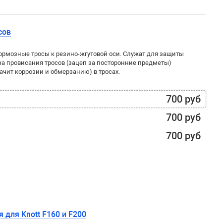
сов
ормозные тросы к резино-жгутовой оси. Служат для защиты
за провисания тросов (зацеп за посторонние предметы)
ачит коррозии и обмерзанию) в тросах.
700 руб
700 руб
700 руб
 для Knott F160 и F200