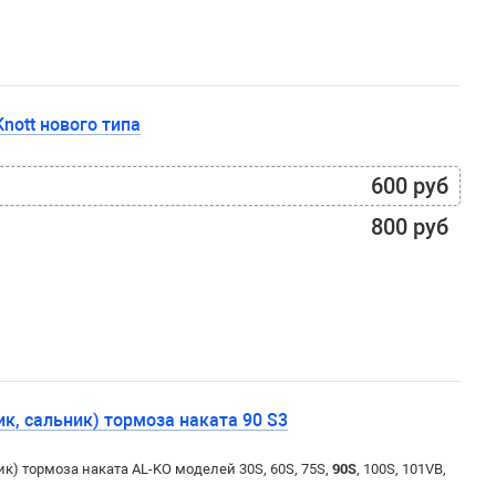
Knott нового типа
600 руб
800 руб
к, сальник) тормоза наката 90 S3
) тормоза наката AL-KO моделей 30S, 60S, 75S,
90S
, 100S, 101VB,