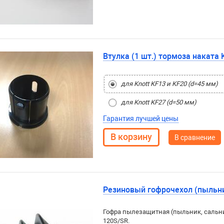
Втулка (1 шт.) тормоза наката 
для Knott KF13 и KF20 (d=45 мм)
для Knott KF27 (d=50 мм)
Гарантия лучшей цены
В сравнение
Резиновый гофрочехол (пыльни
Гофра пылезащитная (пыльник, сальник
120S/SR.