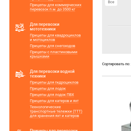
Все
Прицепы для коммерческих
перевозок п.м. до 3500 кг
Для перевозки
мототехники
Прицепы для квадроциклов
и мотоциклов
Прицепы для снегоходов
Прицепы с пластиковыми
крышками
Сортировать по:
Для перевозки водной
техники
Прицепы для гидроциклов
Прицепы для лодок
Прицепы для лодок ПВХ
Прицепы для катеров и яхт
Технологические
транспортные тележки (ТТТ)
для хранения яхт и катеров
Прицепы для перевозки