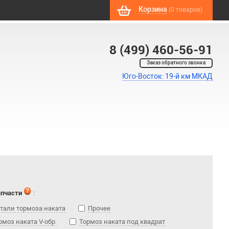
Корзина
(0 товаров)
8 (499) 460-56-91
Заказ обратного звонка
Юго-Восток: 19-й км МКАД
апчасти
:
тали тормоза наката
Прочее
рмоз наката V-обр.
Тормоз наката под квадрат