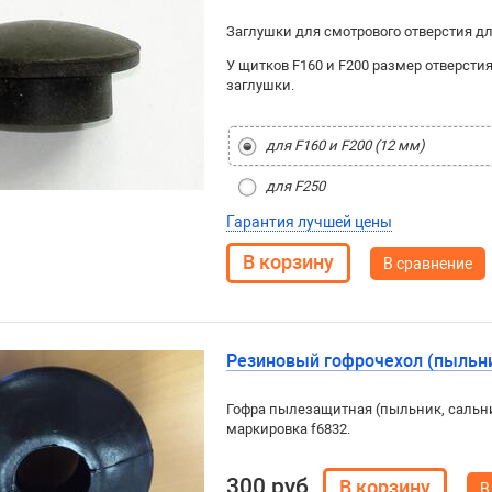
Заглушки для смотрового отверстия дл
У щитков F160 и F200 размер отверстия
заглушки.
для F160 и F200 (12 мм)
для F250
Гарантия лучшей цены
В сравнение
Резиновый гофрочехол (пыльни
Гофра пылезащитная (пыльник, сальни
маркировка f6832.
300 руб
В