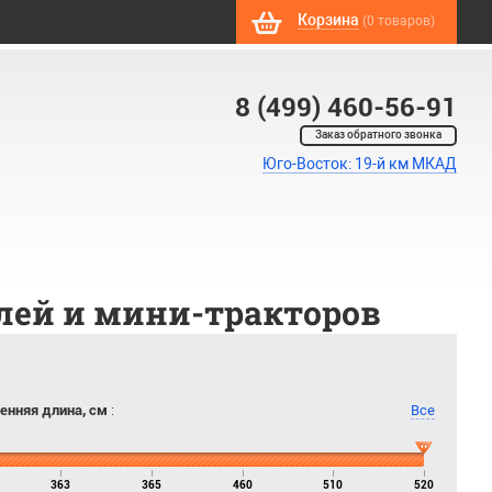
Корзина
(0 товаров)
8 (499) 460-56-91
Заказ обратного звонка
Юго-Восток: 19-й км МКАД
лей и мини-тракторов
енняя длина, см
:
Все
363
365
460
510
520