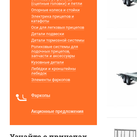
(сцепные головки) и петли
Опорные колеса и стойки
Электрика прицепов и
катафоты
Оси для легковых прицепов
Детали подвески
Детали тормозной системы
Роликовые системы для
лодочных прицепов,
запчасти и аксессуары
Кузовные детали
Лебёдки и кронштейны
лебедок
Элементы фаркопов
Фаркопы
Акционные предложения
Узнайте о прицепах