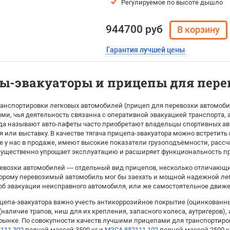
Регулируемое по высоте дышло
944700 руб
Гарантия лучшей цены
ы-эвакуаторы и прицепы для пере
анспортировки легковых автомобилей (прицеп для перевозки автомобил
ми, чья деятельность связанна с оперативной эвакуацией транспорта,
гда называют авто-лафеты часто приобретают владельцы спортивных ав
я или выставку. В качестве тягача прицепа-эвакуатора можно встретить
 у нас в продаже, имеют высокие показатели грузоподъёмности, рассч
ущественно упрощает эксплуатацию и расширяет функциональность п
евозки автомобилей — отдельный вид прицепов, несколько отличающи
торому перевозимый автомобиль мог бы заехать и мощной надежной ле
 об эвакуации неисправного автомобиля, или же самостоятельное движ
цепа-эвакуатора важно учесть антикоррозийное покрытие (оцинкован
наличие трапов, ниш для их крепления, запасного колеса, аутригеров),
рынке. По совокупности качеств лучшими прицепами для транспортир
111.302
полной массой 3500 кг и
МЗСА 852111.102
полной массой 2500 к