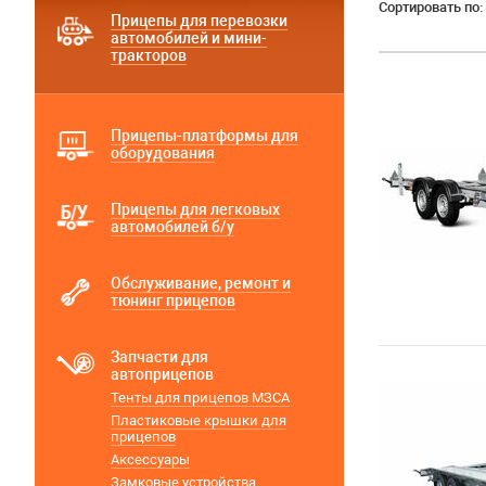
Сортировать по:
Прицепы для перевозки
автомобилей и мини-
тракторов
Прицепы-платформы для
оборудования
Прицепы для легковых
автомобилей б/у
Обслуживание, ремонт и
тюнинг прицепов
Запчасти для
автоприцепов
Тенты для прицепов МЗСА
Пластиковые крышки для
прицепов
Аксессуары
Замковые устройства