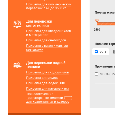
Прицепы для коммерческих
перевозок п.м. до 3500 кг
Полная масса
Для перевозки
мототехники
2500
Прицепы для квадроциклов
и мотоциклов
Прицепы для снегоходов
Наличие тор
Прицепы с пластиковыми
крышками
есть
В
Для перевозки водной
Производит
техники
Прицепы для гидроциклов
МЗСА (Ро
Прицепы для лодок
Прицепы для лодок ПВХ
Прицепы для катеров и яхт
Технологические
транспортные тележки (ТТТ)
для хранения яхт и катеров