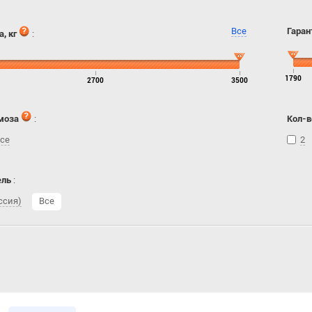
Все
Гаран
, кг
:
1790
2700
3500
моза
:
Кол-в
се
2
ель
:
ссия)
Все