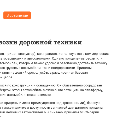
В сравнение
возки дорожной техники
я, прицеп эвакуатор), как правило, используются в коммерческих
 автосервисами и автосалонами. Однако прицепы-автовозы или
томобилей, которым важно удобно и безопасно доставить технику
 как грузовые автомобили, так и внедорожники. Прицепы,
итаны на долгий срок службы, а расширенная базовая
рицепов.
йся по конструкции и оснащению. Он обязательно оборудован
бедкой, чтобы автомобиль можно было затащить на платформу,
ения автомобиля нежелательно.
ные прицепы имеют преимущество над крашенными), базовую
 а также наличие и доступность запчастей для данного прицепа
овки легковых автомобилей мы считаем прицепы МЗСА серии
г.