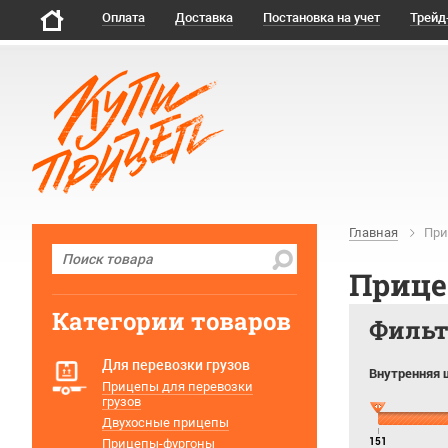
Оплата
Доставка
Постановка на учет
Трейд
Главная
При
Прице
Категории товаров
Филь
Для перевозки грузов
Внутренняя 
Прицепы для перевозки
грузов
Двухосные прицепы
Прицепы-фургоны
151