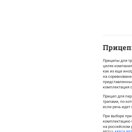
Прицеп
Прицепы для тр
целях компания
как их еще ино
на соревновани
представленные
комплектация с
Прицеп для пер
трапами, по ко
если речь идет
При выборе при
комплектацию (
на российском 
85211:
МЗСА 852