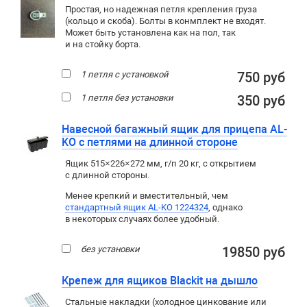
Простая, но надежная петля крепления груза
(кольцо и скоба). Болты в конмплект не входят.
Может быть установлена как на пол, так
и на стойку борта.
1 петля с установкой
750 руб
1 петля без установки
350 руб
Навесной багажный ящик для прицепа AL-
KO с петлями на длинной стороне
Ящик 515×226×272 мм, г/п 20 кг, с открытием
с длинной стороны.
Менее крепкий и вместительный, чем
стандартный ящик AL-KO 1224324
, однако
в некоторых случаях более удобный.
без установки
19850 руб
Крепеж для ящиков Blackit на дышло
Стальные накладки (холодное цинкование или