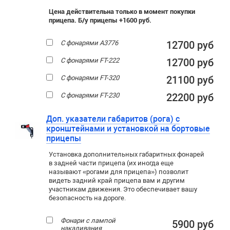
Цена действительна только в момент покупки
прицепа. Б/у прицепы +1600 руб.
С фонарями А3776
12700 руб
С фонарями FT-222
12700 руб
С фонарями FT-320
21100 руб
С фонарями FT-230
22200 руб
Доп. указатели габаритов (рога) с
кронштейнами и установкой на бортовые
прицепы
Установка дополнительных габаритных фонарей
в задней части прицепа (их иногда еще
называют «рогами для прицепа») позволит
видеть задний край прицепа вам и другим
участникам движения. Это обеспечивает вашу
безопасность на дороге.
Фонари с лампой
5900 руб
накаливания