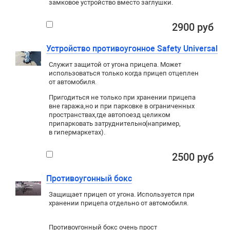
замковое устройство вместо заглушки.
2900 руб
Устройство противоугонное Safety Universal
Служит защитой от угона прицепа. Может
использоваться только когда прицеп отцеплен
от автомобиля.
Пригодиться не только при хранении прицепа
вне гаража
,
но и при парковке в ограниченных
пространствах
,
где автопоезд целиком
припарковать затруднительно
(
например
,
в гипермаркетах).
2500 руб
Противоугонный бокс
Защищает прицеп от угона. Используется при
хранении прицепа отдельно от автомобиля.
Противоугонный бокс очень прост