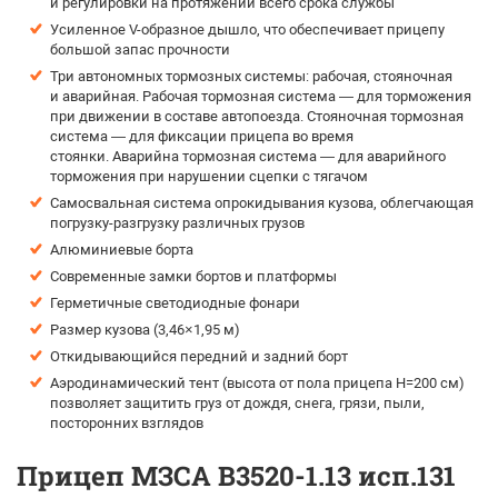
и регулировки на протяжении всего срока службы
Усиленное V-образное дышло, что обеспечивает прицепу
большой запас прочности
Три автономных тормозных системы: рабочая, стояночная
и аварийная. Рабочая тормозная система — для торможения
при движении в составе автопоезда. Стояночная тормозная
система — для фиксации прицепа во время
стоянки. Аварийна тормозная система — для аварийного
торможения при нарушении сцепки с тягачом
Самосвальная система опрокидывания кузова, облегчающая
погрузку-разгрузку различных грузов
Алюминиевые борта
Современные замки бортов и платформы
Герметичные светодиодные фонари
Размер кузова (3,46×1,95 м)
Откидывающийся передний и задний борт
Аэродинамический тент (высота от пола прицепа H=200 см)
позволяет защитить груз от дождя, снега, грязи, пыли,
посторонних взглядов
Прицеп МЗСА B3520-1.13 исп.131