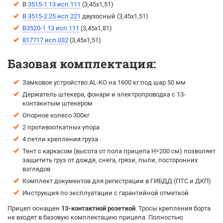
B
3515-1.13 исп.111
(3,45х1,51)
B 3515-2.25 исп.221
двухосный (3,45х1,51)
B3520-1.13 исп.111
(3,45х1,81)
817717 исп.032
(3,45х1,51)
Базовая комплектация:
Замковое устройство AL-KO на 1600 кг под шар 50 мм
Держатель штекера, фонари и электропроводка с 13-
контакнтым штекером
Опорное колесо 300кг
2 противооткатных упора
4 петли крепления груза
Тент с каркасом (высота от пола прицепа H=200 см) позволяет
защитить груз от дождя, снега, грязи, пыли, посторонних
взглядов
Комплект документов для регистрации в ГИБДД (ПТС и ДКП)
Инструкция по эксплуатации с гарантийной отметкой
Прицеп оснащен
13-контактной розеткой
. Тросы крепления борта
не входят в базовую комплектацию прицепа. Полностью