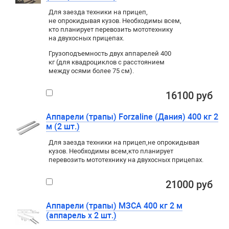
Для заезда техники на прицеп
,
не опрокидывая кузов. Необходимы всем
,
кто планирует перевозить мототехнику
на двухосных прицепах.
Грузоподъемность двух аппарелей 400
кг (для квадроциклов с расстоянием
между осями более 75 см).
16100 руб
Аппарели (трапы) Forzaline (Дания) 400 кг 2
м (2 шт.)
Для заезда техники на прицеп
,
не опрокидывая
кузов. Необходимы всем
,
кто планирует
перевозить мототехнику на двухосных прицепах.
21000 руб
Аппарели (трапы) МЗСА 400 кг 2 м
(аппарель х 2 шт.)