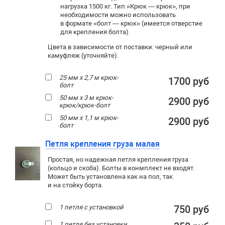
нагрузка 1500 кг. Тип «Крюк — крюк», при
необходимости можно использовать
в формате «болт — крюк» (имеется отверстие
для крепления болта).
Цвета в зависимости от поставки: черный или
камуфляж (уточняйте).
25 мм х 2,7 м крюк-
1700 руб
болт
50 мм х 3 м крюк-
2900 руб
крюк/крюк-болт
50 мм х 1,1 м крюк-
2900 руб
болт
Петля крепления груза малая
Простая, но надежная петля крепления груза
(кольцо и скоба). Болты в конмплект не входят.
Может быть установлена как на пол, так
и на стойку борта.
1 петля с установкой
750 руб
1 петля без установки