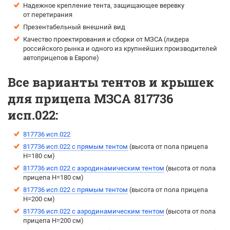
Надежное крепление тента, защищающее веревку
от перетирания
Презентабельный внешний вид
Качество проектирования и сборки от МЗСА (лидера
российского рынка и одного из крупнейших производителей
автоприцепов в Европе)
Все варианты тентов и крышек
для прицепа МЗСА 817736
исп.022:
817736 исп.022
817736 исп.022 с прямым тентом
(высота от пола прицепа
H=180 см)
817736 исп.022 с аэродинамическим тентом
(выcота от пола
прицепа H=180 см)
817736 исп.022 с прямым тентом
(высота от пола прицепа
H=200 см)
817736 исп.022 с аэродинамическим тентом
(выcота от пола
прицепа H=200 см)