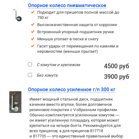
Опорное колесо пневматическое
Подходит для прицепов полной массой до
750 кг
Высококачественная защита от коррозии
Встроенный упорный подшипник ручки
Меньше утопает в песке и снегу
Гасит удары от перемещения по камням и
неровностям (меньше прыгает)
С хомутом и крепежом
4500 руб
Без хомута
3900 руб
Опорное колесо усиленное г/п 300 кг
Имеет мощный стальной диск, подшипник
качения вместо втулки, более долговечное
резиновое покрытие c V-образным профилем.
Обычно комплектуется усиленным хомутом —
он имеет усиленную площадку, которая может
крепиться на четыре болта. Рекомендуется для
всех прицепов, а для прицепов 817718
и 817735 — это единственый правильный выбор.