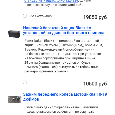
стандартный ящик AL-KO 1224324
, однако
в некоторых случаях более удобный.
без установки
19850 руб
Навесной багажный ящик Blackit с
установкой на дышло бортового прицепа
Ящик Daken Blackit — недорогой качественный
ящик шириной 25 см (55×25×29,5 см), объем 23 л,
1 замок. Рекомендуемый способ крепления
на бортовые прицепы: на дышло. При установке
на боковой борт прицепа при ширине ящика
25 см на большинстве прицепов он будет
немного (около 3 см) выступать за габаритные
размеры прицепа (крылья).
10600 руб
Зажим переднего колеса мотоцикла 10-19
дюймов
С помощью данного крепления ваш мотоцикл
надежно закреплен за считанные секунды.