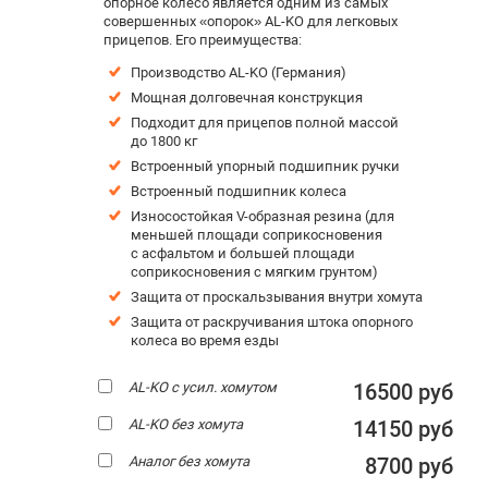
опорное колесо является одним из самых
совершенных «опорок» AL-KO для легковых
прицепов. Его преимущества:
Производство AL-KO (Германия)
Мощная долговечная конструкция
Подходит для прицепов полной массой
до 1800 кг
Встроенный упорный подшипник ручки
Встроенный подшипник колеса
Износостойкая V-образная резина (для
меньшей площади соприкосновения
с асфальтом и большей площади
соприкосновения с мягким грунтом)
Защита от проскальзывания внутри хомута
Защита от раскручивания штока опорного
колеса во время езды
AL-KO с усил. хомутом
16500 руб
AL-KO без хомута
14150 руб
Аналог без хомута
8700 руб