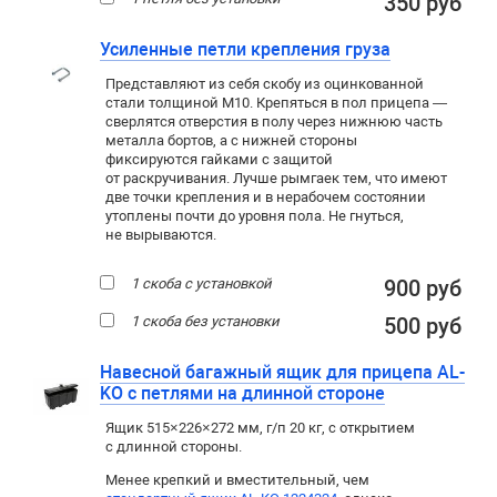
350 руб
Усиленные петли крепления груза
Представляют из себя скобу из оцинкованной
стали толщиной М10. Крепяться в пол прицепа —
сверлятся отверстия в полу через нижнюю часть
металла бортов, а с нижней стороны
фиксируются гайками с защитой
от раскручивания. Лучше рымгаек тем, что имеют
две точки крепления и в нерабочем состоянии
утоплены почти до уровня пола. Не гнуться,
не вырываются.
1 скоба с установкой
900 руб
1 скоба без установки
500 руб
Навесной багажный ящик для прицепа AL-
KO с петлями на длинной стороне
Ящик 515×226×272 мм, г/п 20 кг, с открытием
с длинной стороны.
Менее крепкий и вместительный, чем