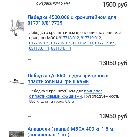
с карабином 6 мм
1500 руб
Лебедка 4500.006 с кронштейном для
817718/817735
Лебедка с кронштейном крепления на легковые
прицепы МЗСА
817718.012
,
817719.012
,
817735.012
,
817736.012
,
831132.111
,
817717.999
,
831133.111
,
831134.111
.
13050 руб
Лебедка г/п 550 кг для прицепов с
пластиковыми крышками
Лебедка c кронштейном для
прицепов
с пластиковыми крышками
. Грузоподъемность
550 кг длина троса 5,5 м.
13950 руб
Аппарели (трапы) МЗСА 400 кг 1,5 м
(аппарель х 2 шт.)