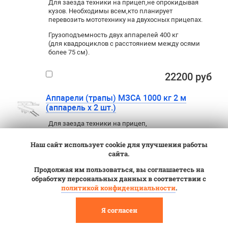
Для заезда техники на прицеп
,
не опрокидывая
кузов. Необходимы всем
,
кто планирует
перевозить мототехнику на двухосных прицепах.
Грузоподъемность двух аппарелей 400 кг
(для квадроциклов с расстоянием между осями
более 75 см).
22200 руб
Аппарели (трапы) МЗСА 1000 кг 2 м
(аппарель х 2 шт.)
Для заезда техники на прицеп
,
не опрокидывая кузов. Необходимы всем
,
кто планирует перевозить мототехнику
Наш сайт использует cookie для улучшения работы
на двухосных прицепах.
сайта.
Грузоподъемность двух аппарелей 1000
Продолжая им пользоваться, вы соглашаетесь на
кг (для квадроциклов с расстоянием
обработку персональных данных в соответствии с
между осями более 120 см).
политикой конфиденциальности
.
33200 руб
Я согласен
Задний борт-трап (борт-аппарель)