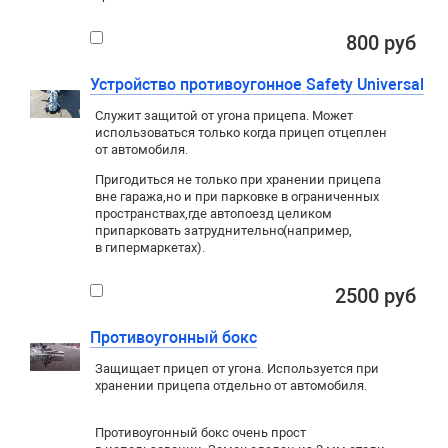
800 руб
Устройство противоугонное Safety Universal
Служит защитой от угона прицепа. Может
использоваться только когда прицеп отцеплен
от автомобиля.
Пригодиться не только при хранении прицепа
вне гаража
,
но и при парковке в ограниченных
пространствах
,
где автопоезд целиком
припарковать затруднительно
(
например
,
в гипермаркетах).
2500 руб
Противоугонный бокс
Защищает прицеп от угона. Используется при
хранении прицепа отдельно от автомобиля.
Противоугонный бокс очень прост