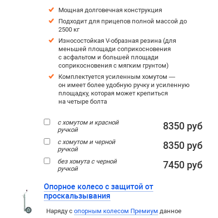
Мощная долговечная конструкция
Подходит для прицепов полной массой до
2500 кг
Износостойкая V-образная резина (для
меньшей площади соприкосновения
с асфальтом и большей площади
соприкосновения с мягким грунтом)
Комплектуется усиленным хомутом —
он имеет более удобную ручку и усиленную
площадку, которая может крепиться
на четыре болта
с хомутом и красной
8350 руб
ручкой
с хомутом и черной
8350 руб
ручкой
без хомута с черной
7450 руб
ручкой
Опорное колесо с защитой от
проскальзывания
Наряду с
опорным колесом Премиум
данное