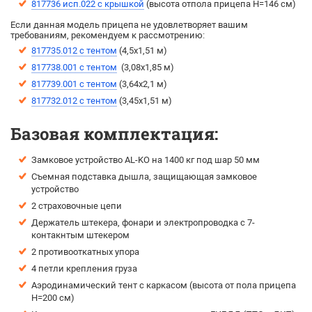
817736 исп.022 с крышкой
(высота отпола прицепа H=146 см)
Если данная модель прицепа не удовлетворяет вашим
требованиям, рекомендуем к рассмотрению:
817735.012 с тентом
(4,5х1,51 м)
817738.001 с тентом
(3,08х1,85 м)
817739.001 с тентом
(3,64х2,1 м)
817732.012 с тентом
(3,45х1,51 м)
Базовая комплектация:
Замковое устройство AL-KO на 1400 кг под шар 50 мм
Съемная подставка дышла, защищающая замковое
устройство
2 страховочные цепи
Держатель штекера, фонари и электропроводка с 7-
контакнтым штекером
2 противооткатных упора
4 петли крепления груза
Аэродинамический тент с каркасом (высота от пола прицепа
H=200 см)