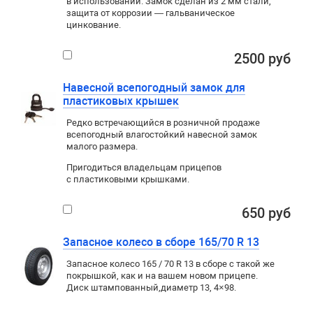
в использовании. Замок сделан из 2 мм стали,
защита от коррозии — гальваническое
цинкование.
2500 руб
Навесной всепогодный замок для
пластиковых крышек
Редко встречающийся в розничной продаже
всепогодный влагостойкий навесной замок
малого размера.
Пригодиться владельцам прицепов
с пластиковыми крышками.
650 руб
Запасное колесо в сборе 165/70 R 13
Запасное колесо 165 / 70 R 13 в сборе с такой же
покрышкой
,
как и на вашем новом прицепе.
Диск штампованный
,
диаметр 13
,
4×98
.