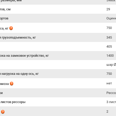
 размеры, мм
5986х
тов, см
29
ортов
Оцинк
750
са, кг
я грузоподъемность, кг
345
405
зка на замковое устройство, кг
1400
шар 
нагрузка на одну ось, кг
750
нет
ормоза
ки
Рессо
 листов рессоры
3 лис
2
й