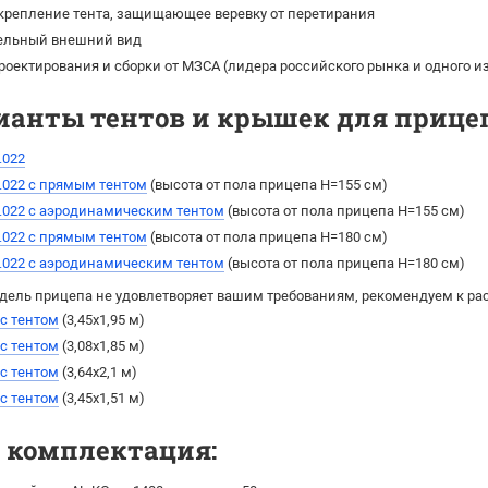
крепление тента, защищающее веревку от перетирания
ельный внешний вид
роектирования и сборки от МЗСА (лидера российского рынка и одного 
ианты тентов и крышек для прицепа
.022
.022 с прямым тентом
(высота от пола прицепа H=155 см)
.022 с аэродинамическим тентом
(выcота от пола прицепа H=155 см)
.022 с прямым тентом
(высота от пола прицепа H=180 см)
.022 с аэродинамическим тентом
(выcота от пола прицепа H=180 см)
дель прицепа не удовлетворяет вашим требованиям, рекомендуем к ра
 с тентом
(3,45х1,95 м)
 с тентом
(3,08х1,85 м)
 с тентом
(3,64х2,1 м)
 с тентом
(3,45х1,51 м)
я комплектация: