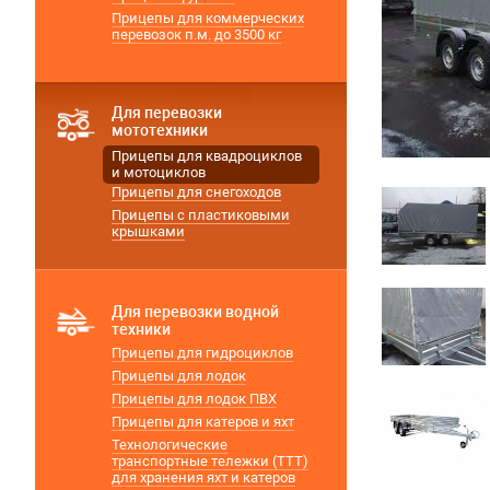
Прицепы для коммерческих
перевозок п.м. до 3500 кг
Для перевозки
мототехники
Прицепы для квадроциклов
и мотоциклов
Прицепы для снегоходов
Прицепы с пластиковыми
крышками
Для перевозки водной
техники
Прицепы для гидроциклов
Прицепы для лодок
Прицепы для лодок ПВХ
Прицепы для катеров и яхт
Технологические
транспортные тележки (ТТТ)
для хранения яхт и катеров