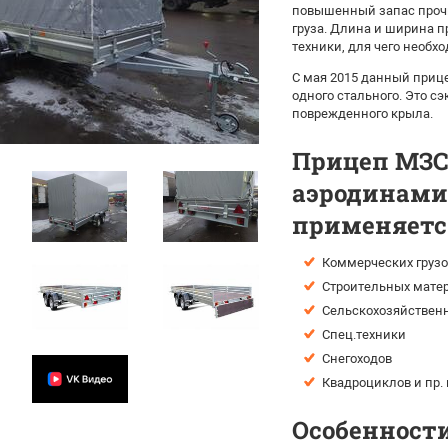
повышенный запас прочн
груза. Длина и ширина 
техники, для чего необ
С мая 2015 данный приц
одного стального. Это с
поврежденного крыла.
Прицеп МЗСА
аэродинами
применяется
Коммерческих грузо
Строительных мате
Сельскохозяйственн
Спец.техники
Снегоходов
Квадроциклов и пр.
Особенности