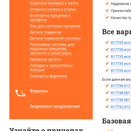
(сцепные головки) и петли
Надежное 
Опорные колеса и стойки
Презентаб
Электрика прицепов и
Качество п
катафоты
Оси для легковых прицепов
Все вар
Детали подвески
Детали тормозной системы
817735 исп
Роликовые системы для
лодочных прицепов,
817735 исп
запчасти и аксессуары
817735 исп
Кузовные детали
817735 исп
Лебёдки и кронштейны
лебедок
817735 исп
Элементы фаркопов
Если данная мо
817736.012
Фаркопы
817738.001
817739.001
Акционные предложения
817732.012
Базова
Узнайте о прицепах