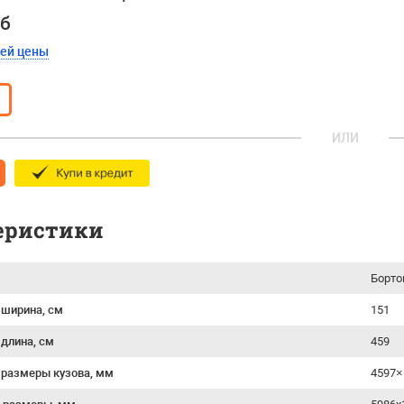
уб
шей цены
ИЛИ
еристики
Борто
 ширина, см
151
 длина, см
459
 размеры кузова, мм
4597×