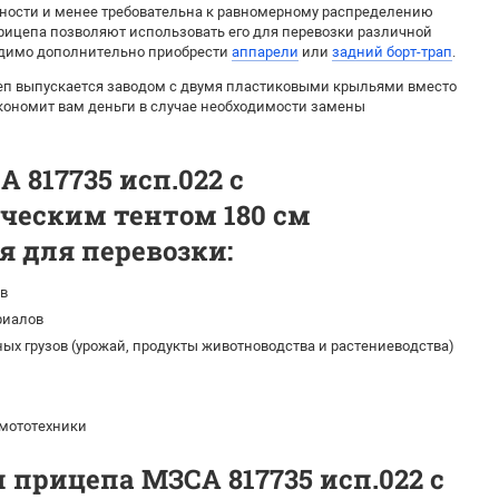
ости и менее требовательна к равномерному распределению
прицепа позволяют использовать его для перевозки различной
ходимо дополнительно приобрести
аппарели
или
задний борт-трап
.
еп выпускается заводом с двумя пластиковыми крыльями вместо
экономит вам деньги в случае необходимости замены
 817735 исп.022 с
ческим тентом 180 см
 для перевозки:
в
риалов
ых грузов (урожай, продукты животноводства и растениеводства)
 мототехники
 прицепа МЗСА 817735 исп.022 с