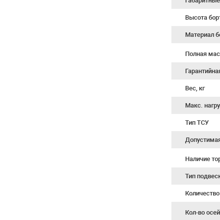
Габаритные
Высота бор
Материал б
Полная мас
Гарантийна
Вес, кг
Макс. нагру
Тип ТСУ
Допустимая 
Наличие т
Тип подвес
Количество
Кол-во осе