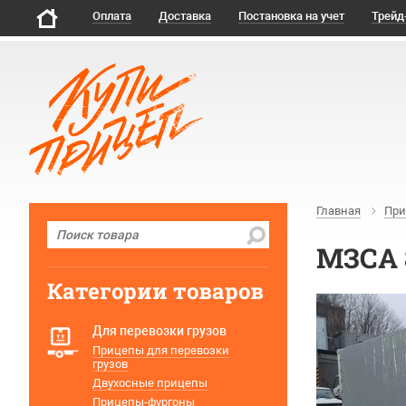
Оплата
Доставка
Постановка на учет
Трейд
Главная
При
МЗСА 
Категории товаров
Для перевозки грузов
Прицепы для перевозки
грузов
Двухосные прицепы
Прицепы-фургоны