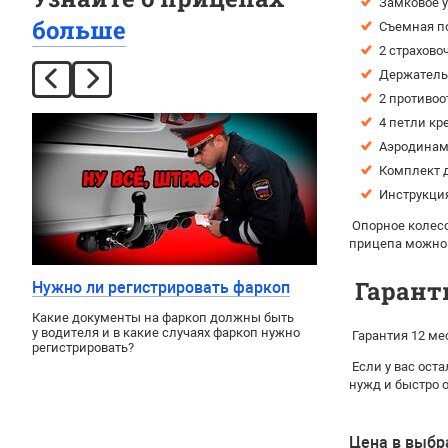
Замковое у
больше
Съемная п
2 страхово
Держатель 
2 противоо
4 петли кр
Аэродинами
Комплект д
Инструкция
Опорное колесо
прицепа можно
Гарант
Нужно ли регистрировать фаркоп
Какие документы на фаркоп должны быть
у водителя и в какие случаях фаркоп нужно
Гарантия 12 ме
регистрировать?
Если у вас ост
нужд и быстро 
Цена в выбр