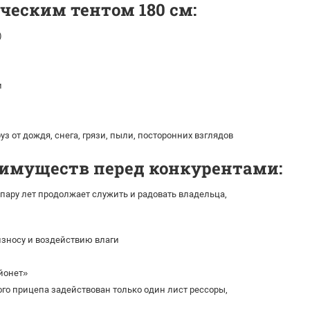
ческим тентом 180 см:
)
и
з от дождя, снега, грязи, пыли, посторонних взглядов
реимуществ перед конкурентами:
пару лет продолжает служить и радовать владельца,
зносу и воздействию влаги
йонет»
го прицепа задействован только один лист рессоры,