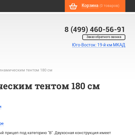
Корзина
(0 товаров)
8 (499) 460-56-91
Заказ обратного звонка
Юго-Восток: 19-й км МКАД
динамическим тентом 180 см
ческим тентом 180 см
и
ре
й прицеп под категорию "В". Двухосная конструкция имеет