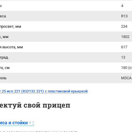
ес
4
еса
R13
просвет, мм
234
с, мм
1802
я высота, мм
617
 град.
13
та, см
180 (
тель
МЗСА 
.25 исп.221 (832132.221) с пластиковой крышкой
ектуй свой прицеп
еса и стойки
↑
: