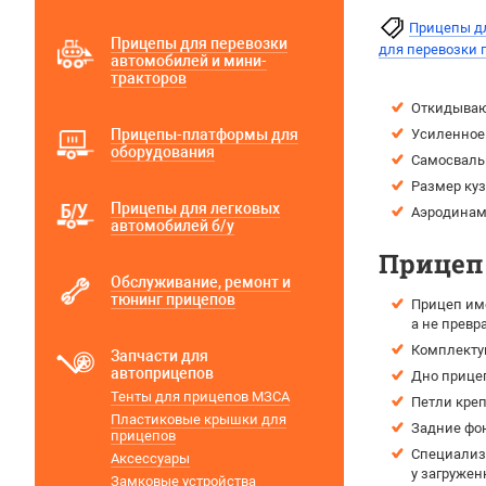
Прицепы д
Прицепы для перевозки
для перевозки 
автомобилей и мини-
тракторов
Откидываю
Прицепы-платформы для
Усиленное 
оборудования
Самосваль
Размер куз
Прицепы для легковых
Аэродинами
автомобилей б/у
Прицеп 
Обслуживание, ремонт и
тюнинг прицепов
Прицеп име
а не прев
Комплектую
Запчасти для
автоприцепов
Дно прице
Тенты для прицепов МЗСА
Петли креп
Пластиковые крышки для
Задние фо
прицепов
Специализи
Аксессуары
у загружен
Замковые устройства