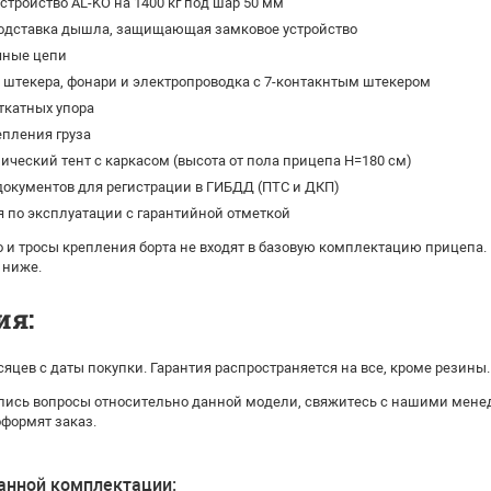
стройство AL-KO на 1400 кг под шар 50 мм
одставка дышла, защищающая замковое устройство
чные цепи
штекера, фонари и электропроводка с 7-контакнтым штекером
ткатных упора
епления груза
ческий тент с каркасом (высота от пола прицепа H=180 см)
окументов для регистрации в ГИБДД (ПТС и ДКП)
 по эксплуатации с гарантийной отметкой
 и тросы крепления борта не входят в базовую комплектацию прицепа.
 ниже.
ия:
сяцев с даты покупки. Гарантия распространяется на все, кроме резины.
ались вопросы относительно данной модели, свяжитесь с нашими мене
оформят заказ.
анной комплектации: