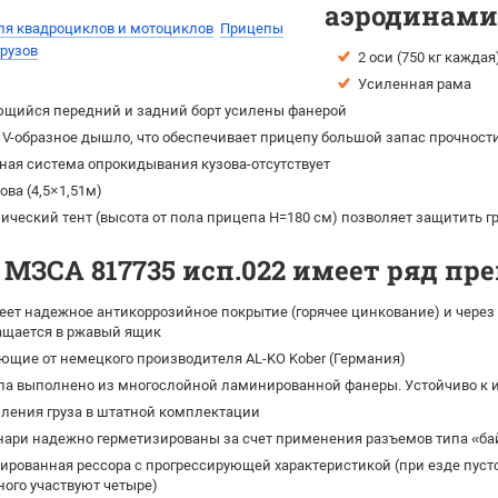
аэродинами
ля квадроциклов и мотоциклов
Прицепы
грузов
2 оси (750 кг каждая
Усиленная рама
щийся передний и задний борт усилены фанерой
V-образное дышло, что обеспечивает прицепу большой запас прочност
ная система опрокидывания кузова-отсутствует
ова (4,5×1,51м)
ческий тент (высота от пола прицепа H=180 см) позволяет защитить гру
МЗСА 817735 исп.022 имеет ряд п
ет надежное антикоррозийное покрытие (горячее цинкование) и через 
ращается в ржавый ящик
щие от немецкого производителя AL-KO Kober (Германия)
па выполнено из многослойной ламинированной фанеры. Устойчиво к и
ления груза в штатной комплектации
нари надежно герметизированы за счет применения разъемов типа «ба
рованная рессора с прогрессирующей характеристикой (при езде пусто
ного участвуют четыре)