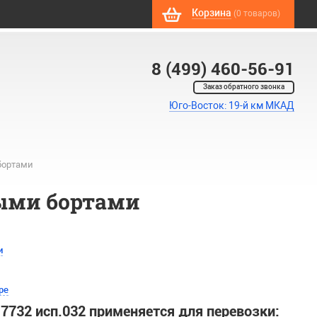
Корзина
(0 товаров)
8 (499) 460-56-91
Заказ обратного звонка
Юго-Восток: 19-й км МКАД
бортами
выми бортами
и
ре
732 исп.032 применяется для перевозки: