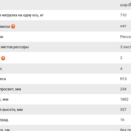
шар 
нагрузка на одну ось, кг
710
нет
ормоза
ки
Рессо
 листов рессоры
3 лис
2
й
ес
4
еса
R13
просвет, мм
234
с, мм
1802
я высота, мм
557
 град.
16
та, см
без т