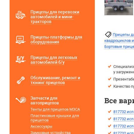
Прицепы для перевозки
автомобилей и мини-
тракторов
Прицепы дл
Прицепы-платформы для
квадроциклов 
оборудования
Бортовые прице
Прицепы для легковых
автомобилей б/у
Специализи
у загружен
Обслуживание, ремонт и
Презентаб
тюнинг прицепов
Качество п
Запчасти для
Все вар
автоприцепов
Тенты для прицепов МЗСА
817732 исп
Пластиковые крышки для
817732 исп
прицепов
817732 исп
Аксессуары
Замковые устройства
817732 исп