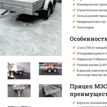
Коммерческих грузо
Строительных мате
Сельскохозяйственн
Квадроциклов и пр.
Снегоходов
Особенности
2 оси (750 кг каждая
Откидывающийся пе
Надежное V-образно
Размер кузова (3,45
В данной комплекта
впоследствии вы вс
Прицеп МЗСА
преимущест
Борта из алюминиев