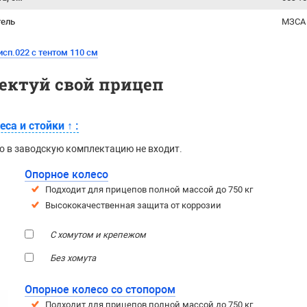
тель
МЗСА 
сп.022 с тентом 110 см
ектуй свой прицеп
еса и стойки
↑
:
о в заводскую комплектацию не входит.
Опорное колесо
Подходит для прицепов полной массой до 750 кг
Высококачественная защита от коррозии
С хомутом и крепежом
Без хомута
Опорное колесо со стопором
Подходит для прицепов полной массой до 750 кг