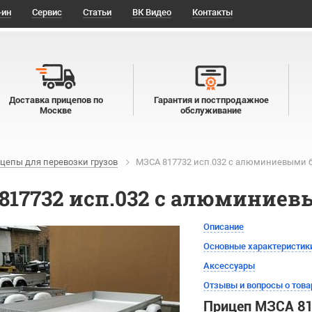
-ин
Сервис
Статьи
ВК Видео
Контакты
Доставка прицепов по
Гарантия и постпродажное
Москве
обслуживание
цепы для перевозки грузов
МЗСА 817732 исп.032 с алюминиевыми 
817732 исп.032 с алюминие
Описание
Основные характеристик
Аксессуары
Отзывы и вопросы о това
Прицеп МЗСА 817