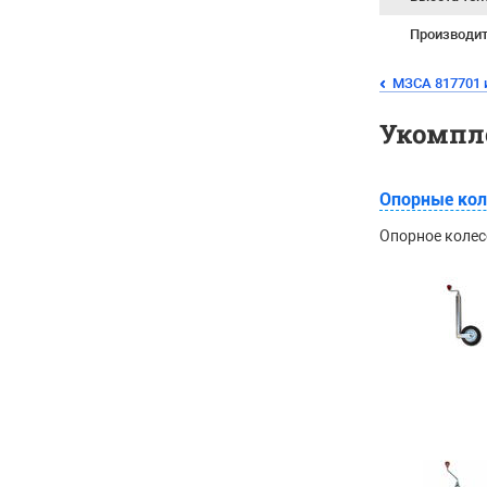
Производи
МЗСА 817701 и
Укомпл
Опорные кол
Опорное колес