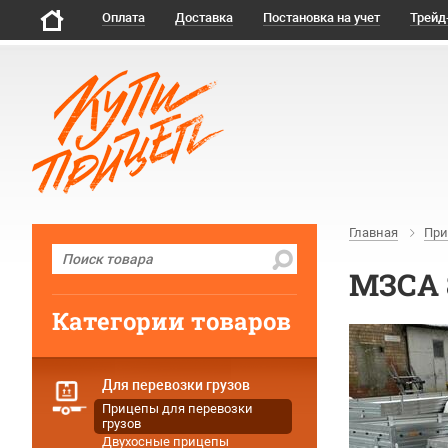
Оплата
Доставка
Постановка на учет
Трейд
Главная
При
МЗСА 
Категории товаров
Для перевозки грузов
Прицепы для перевозки
грузов
Двухосные прицепы