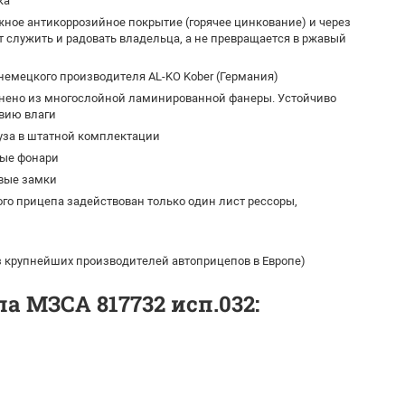
ка
ное антикоррозийное покрытие (горячее цинкование) и через
т служить и радовать владельца, а не превращается в ржавый
емецкого производителя AL-KO Kober (Германия)
нено из многослойной ламинированной фанеры. Устойчиво
твию влаги
уза в штатной комплектации
ные фонари
вые замки
го прицепа задействован только один лист рессоры,
из крупнейших производителей автоприцепов в Европе)
 МЗСА 817732 исп.032: