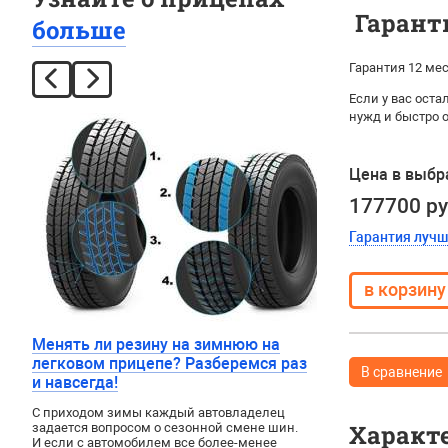
Гарант
больше
Гарантия 12 мес
Если у вас ост
нужд и быстро 
Цена в выбр
177700 р
Гарантия луч
Менять ли резину на зимнюю на
легковом прицепе? Разберемся раз
В сравнение
и навсегда!
С приходом зимы каждый автовладелец
Характ
задается вопросом о сезонной смене шин.
И если с автомобилем все более-менее