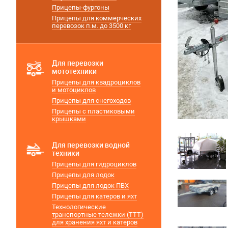
Прицепы-фургоны
Прицепы для коммерческих
перевозок п.м. до 3500 кг
Для перевозки
мототехники
Прицепы для квадроциклов
и мотоциклов
Прицепы для снегоходов
Прицепы с пластиковыми
крышками
Для перевозки водной
техники
Прицепы для гидроциклов
Прицепы для лодок
Прицепы для лодок ПВХ
Прицепы для катеров и яхт
Технологические
транспортные тележки (ТТТ)
для хранения яхт и катеров