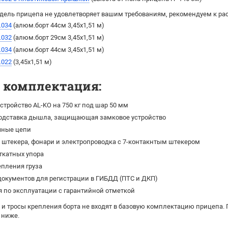
дель прицепа не удовлетворяет вашим требованиям, рекомендуем к ра
.034
(алюм.борт 44см 3,45х1,51 м)
.032
(алюм.борт 29см 3,45х1,51 м)
.034
(алюм.борт 44см 3,45х1,51 м)
.022
(3,45х1,51 м)
я комплектация:
стройство AL-KO на 750 кг под шар 50 мм
одставка дышла, защищающая замковое устройство
чные цепи
штекера, фонари и электропроводка с 7-контакнтым штекером
ткатных упора
епления груза
окументов для регистрации в ГИБДД (ПТС и ДКП)
 по эксплуатации с гарантийной отметкой
 и тросы крепления борта не входят в базовую комплектацию прицепа.
 ниже.