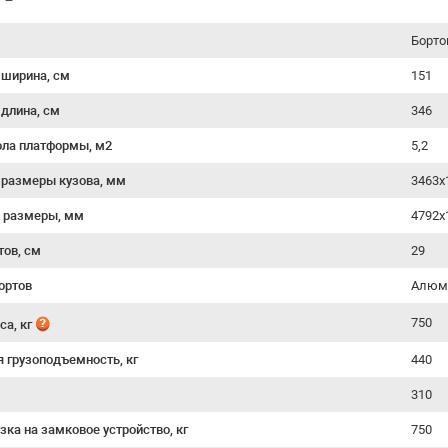
Борто
 ширина, см
151
 длина, см
346
ла платформы, м2
5,2
 размеры кузова, мм
3463х
 размеры, мм
4792х
тов, см
29
ортов
Алюм
750
са, кг
я грузоподъемность, кг
440
310
зка на замковое устройство, кг
750