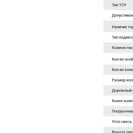
Тип ТСУ
Допустимая 
Наличие т
Тип подвес
Количество
Кол-во осе
Кол-во кол
Размер кол
Дорожный 
Колея коле
Погрузочна
Угол свеса,
Высота тен