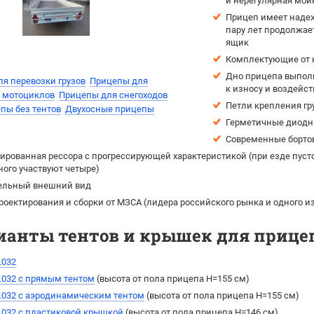
и нерегулярная мой
Прицеп имеет надеж
пару лет продолжае
ящик
Комплектующие от н
Дно прицепа выпол
я перевозки грузов
Прицепы для
к износу и воздейс
и мотоциклов
Прицепы для снегоходов
Петли крепления гр
пы без тентов
Двухосные прицепы
Герметичные диод
Современные борто
рованная рессора с прогрессирующей характеристикой (при езде пусто
ного участвуют четыре)
ельный внешний вид
роектирования и сборки от МЗСА (лидера российского рынка и одного 
ианты тентов и крышек для прицепа
.032
.032 с прямым тентом
(выcота от пола прицепа H=155 см)
.032 с аэродинамическим тентом
(выcота от пола прицепа H=155 см)
.032 с пластиковой крышкой
(высота от пола прицепа H=146 см)