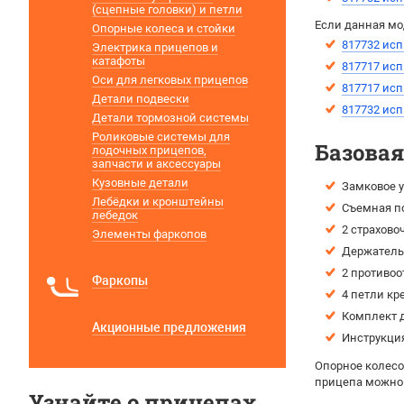
(сцепные головки) и петли
Если данная мо
Опорные колеса и стойки
817732 исп
Электрика прицепов и
катафоты
817717 исп
Оси для легковых прицепов
817717 исп
Детали подвески
817732 исп
Детали тормозной системы
Роликовые системы для
Базова
лодочных прицепов,
запчасти и аксессуары
Кузовные детали
Замковое у
Лебёдки и кронштейны
Съемная п
лебедок
2 страхово
Элементы фаркопов
Держатель 
2 противоо
Фаркопы
4 петли кр
Комплект д
Акционные предложения
Инструкция
Опорное колесо
прицепа можно
Узнайте о прицепах