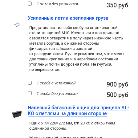
1 петля без установки
350 руб
Усиленные петли крепления груза
Представляют из себя скобу из оцинкованной
стали толщиной М10. Крепяться в пол прицепа —
сверлятся отверстия в полу через нижнюю часть
металла бортов, а с нижней стороны
фиксируются гайками с защитой
от раскручивания. Лучше рымгаек тем, что имеют
две точки крепления и в нерабочем состоянии
утоплены почти до уровня пола. Не гнуться,
не вырываются.
1 скоба с установкой
900 руб
1 скоба без установки
500 руб
Навесной багажный ящик для прицепа AL-
KO с петлями на длинной стороне
Ящик 515×226×272 мм, г/п 20 кг, с открытием
с длинной стороны.
Менее крепкий и вместительный, чем