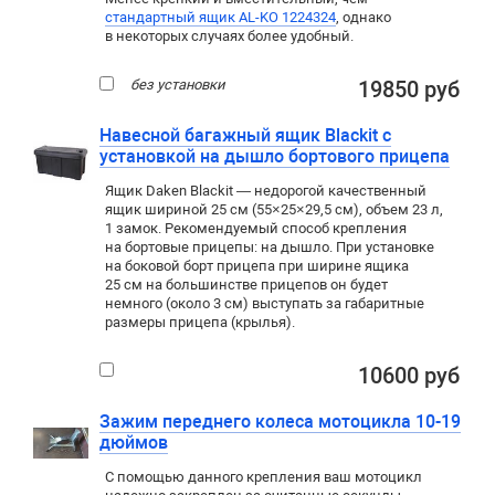
стандартный ящик AL-KO 1224324
, однако
в некоторых случаях более удобный.
без установки
19850 руб
Навесной багажный ящик Blackit с
установкой на дышло бортового прицепа
Ящик Daken Blackit — недорогой качественный
ящик шириной 25 см (55×25×29,5 см), объем 23 л,
1 замок. Рекомендуемый способ крепления
на бортовые прицепы: на дышло. При установке
на боковой борт прицепа при ширине ящика
25 см на большинстве прицепов он будет
немного (около 3 см) выступать за габаритные
размеры прицепа (крылья).
10600 руб
Зажим переднего колеса мотоцикла 10-19
дюймов
С помощью данного крепления ваш мотоцикл