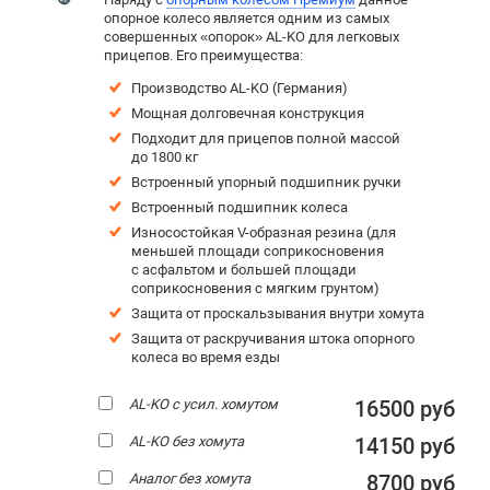
опорное колесо является одним из самых
совершенных «опорок» AL-KO для легковых
прицепов. Его преимущества:
Производство AL-KO (Германия)
Мощная долговечная конструкция
Подходит для прицепов полной массой
до 1800 кг
Встроенный упорный подшипник ручки
Встроенный подшипник колеса
Износостойкая V-образная резина (для
меньшей площади соприкосновения
с асфальтом и большей площади
соприкосновения с мягким грунтом)
Защита от проскальзывания внутри хомута
Защита от раскручивания штока опорного
колеса во время езды
AL-KO с усил. хомутом
16500 руб
AL-KO без хомута
14150 руб
Аналог без хомута
8700 руб