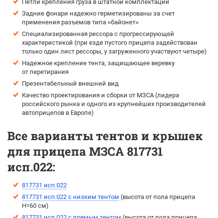
Петли крепления груза в штатной комплектации
Задние фонари надежно герметизированы за счет
применения разъемов типа «байонет»
Специализированная рессора с прогрессирующей
характеристикой (при езде пустого прицепа задействован
только один лист рессоры, у загруженного участвуют четыре)
Надежное крепление тента, защищающее веревку
от перетирания
Презентабельный внешний вид
Качество проектирования и сборки от МЗСА (лидера
российского рынка и одного из крупнейших производителей
автоприцепов в Европе)
Все варианты тентов и крышек
для прицепа МЗСА 817731
исп.022:
817731 исп.022
817731 исп.022 с низким тентом
(высота от пола прицепа
H=60 см)
817731 исп.022 с прямым тентом
(выcота от пола прицепа