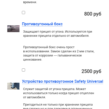
времени.
800 руб
Противоугонный бокс
Защищает прицеп от угона. Используется при
хранении прицепа отдельно от автомобиля.
Противоугонный бокс очень прост
в использовании. Замок сделан из 2 мм стали,
защита от коррозии — гальваническое
цинкование.
2500 руб
Устройство противоугонное Safety Universal
Служит защитой от угона прицепа. Может
использоваться только когда прицеп отцеплен
от автомобиля.
Пригодиться не только при хранении прицепа
вне гаража
,
но и при парковке в ограниченных