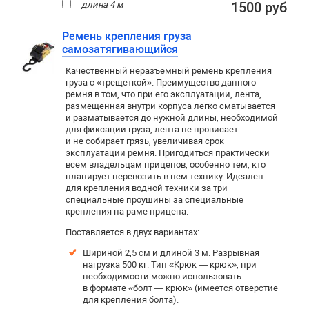
длина 4 м
1500 руб
Ремень крепления груза
самозатягивающийся
Качественный неразъемный ремень крепления
груза с «трещеткой». Преимущество данного
ремня в том, что при его эксплуатации, лента,
размещённая внутри корпуса легко сматывается
и разматывается до нужной длины, необходимой
для фиксации груза, лента не провисает
и не собирает грязь, увеличивая срок
эксплуатации ремня. Пригодиться практически
всем владельцам прицепов, особенно тем, кто
планирует перевозить в нем технику. Идеален
для крепления водной техники за три
специальные проушины за специальные
крепления на раме прицепа.
Поставляется в двух вариантах:
Шириной 2,5 см и длиной 3 м. Р
азрывная
нагрузка 500 кг. Тип «Крюк — крюк», при
необходимости можно использовать
в формате «болт — крюк» (имеется отверстие
для крепления болта).