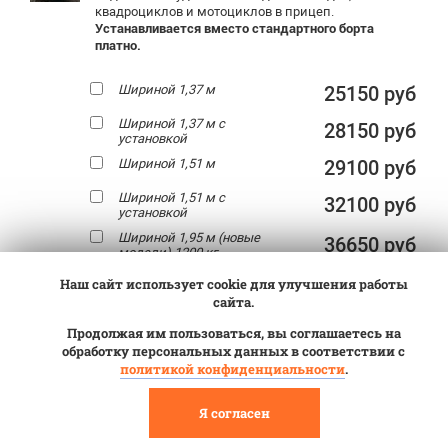
квадроциклов и мотоциклов в прицеп.
Устанавливается вместо стандартного борта
платно.
Шириной 1,37 м
25150 руб
Шириной 1,37 м с
28150 руб
установкой
Шириной 1,51 м
29100 руб
Шириной 1,51 м с
32100 руб
установкой
Шириной 1,95 м (новые
36650 руб
модели) 1200 кг
Шириной 1,95 м (новые
Наш сайт использует cookie для улучшения работы
39650 руб
модели) 1200 кг с
сайта.
установкой
Продолжая им пользоваться, вы соглашаетесь на
Шириной 2,10 м (для
59500 руб
прицепов серии H) 500
обработку персональных данных в соответствии с
кг
политикой конфиденциальности
.
Шириной 2,10 м (для
62500 руб
прицепов серии H) 500
Я согласен
кг с установкой
Шириной 2,48 м (для