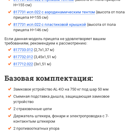
H=155 см)
817731 исп.022 с аэродинамическим тентом
(выcота от пола
прицепа H=155 см)
817731 исп.022 с пластиковой крышкой
(высота от пола
прицепа H=146 см)
Если данная модель прицепа не удовлетворяет вашим
требованиям, рекомендуем к рассмотрению:
817733.012
(2,7х1,37 м)
817732.012
(3,45х1,51 м)
817712.022
(3х1,51 м)
Базовая комплектация:
Замковое устройство AL-KO на 750 кг под шар 50 мм
Съемная подставка дышла, защищающая замковое
устройство
2 страховочные цепи
Держатель штекера, фонари и электропроводка с 7-
контакнтым штекером
2 противооткатных упора