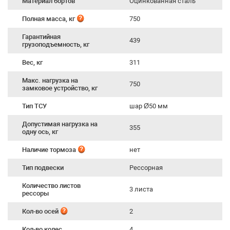
Материал бортов
Оцинкованная сталь
Полная масса, кг
750
Гарантийная
439
грузоподъемность, кг
Вес, кг
311
Макс. нагрузка на
750
замковое устройство, кг
Тип ТСУ
шар Ø50 мм
Допустимая нагрузка на
355
одну ось, кг
Наличие тормоза
нет
Тип подвески
Рессорная
Количество листов
3 листа
рессоры
Кол-во осей
2
Кол-во колес
4