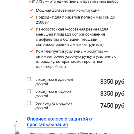
и 817735 — это единственый правильный выбор.
Мощная долговечная конструкция
Подходит для прицепов полной массой до
2500 кг
Износостойкая V-образная резина (для
меньшей площади соприкосновения
с асфальтом и большей площади
соприкосновения с мягким грунтом)
Комплектуется усиленным хомутом —
он имеет более удобную ручку и усиленную
площадку, которая может крепиться
на четыре болта
с хомутом и красной
8350 руб
ручкой
с хомутом и черной
8350 руб
ручкой
без хомута с черной
7450 руб
ручкой
Опорное колесо с защитой от
проскальзывания
Наряду с
опорным колесом Премиум
данное