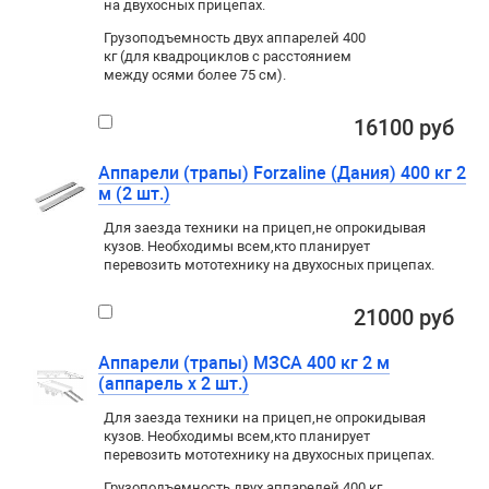
на двухосных прицепах.
Грузоподъемность двух аппарелей 400
кг (для квадроциклов с расстоянием
между осями более 75 см).
16100 руб
Аппарели (трапы) Forzaline (Дания) 400 кг 2
м (2 шт.)
Для заезда техники на прицеп
,
не опрокидывая
кузов. Необходимы всем
,
кто планирует
перевозить мототехнику на двухосных прицепах.
21000 руб
Аппарели (трапы) МЗСА 400 кг 2 м
(аппарель х 2 шт.)
Для заезда техники на прицеп
,
не опрокидывая
кузов. Необходимы всем
,
кто планирует
перевозить мототехнику на двухосных прицепах.
Грузоподъемность двух аппарелей 400 кг