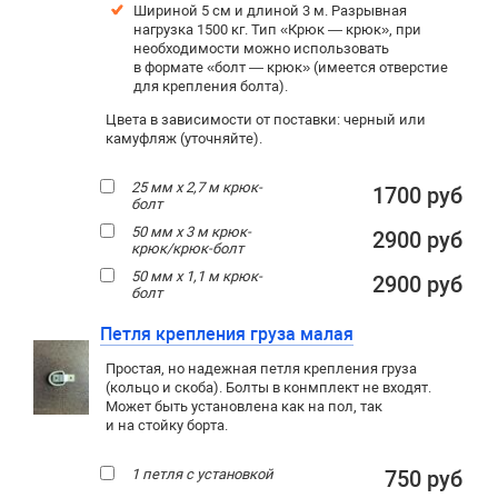
Шириной 5 см и длиной 3 м. Разрывная
нагрузка 1500 кг. Тип «Крюк — крюк», при
необходимости можно использовать
в формате «болт — крюк» (имеется отверстие
для крепления болта).
Цвета в зависимости от поставки: черный или
камуфляж (уточняйте).
25 мм х 2,7 м крюк-
1700 руб
болт
50 мм х 3 м крюк-
2900 руб
крюк/крюк-болт
50 мм х 1,1 м крюк-
2900 руб
болт
Петля крепления груза малая
Простая, но надежная петля крепления груза
(кольцо и скоба). Болты в конмплект не входят.
Может быть установлена как на пол, так
и на стойку борта.
1 петля с установкой
750 руб