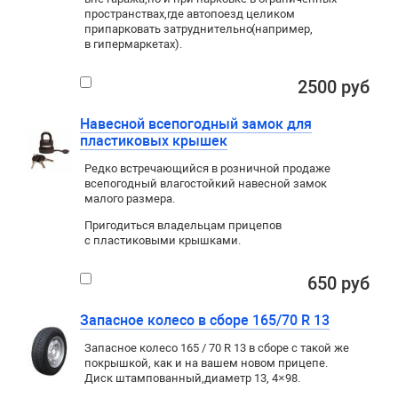
пространствах
,
где автопоезд целиком
припарковать затруднительно
(
например
,
в гипермаркетах).
2500 руб
Навесной всепогодный замок для
пластиковых крышек
Редко встречающийся в розничной продаже
всепогодный влагостойкий навесной замок
малого размера.
Пригодиться владельцам прицепов
с пластиковыми крышками.
650 руб
Запасное колесо в сборе 165/70 R 13
Запасное колесо 165 / 70 R 13 в сборе с такой же
покрышкой
,
как и на вашем новом прицепе.
Диск штампованный
,
диаметр 13
,
4×98
.