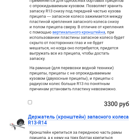
Применяется для
одноосных
бортовых прицепов
с опрокидываемым кузовом. Позволяет хранить
запаску R13 снизу под передней частью кузова
прицепа — запасное колесо зажимается между
пластиной крепления запасного колеса снизу
и полом прицепа сверху. В отличие от крепления
с помощью
вертикального кронштейна
, при
использовании пластины запасное колесо будет
скрыто от посторонних глаз и не будет
мешаться
,
но когда оно потребуется
,
придется
выгружать все из прицепа
,
чтобы достать
запаску.
На рамные (для перевозки водной техники)
прицепы, прицепы с не опрокидываемым
кузовом (двухосные прицепы), и прицепы с
радиусом колес больше
R13
по понятным
причинам установить пластину невозможно.
3300 руб
Держатель (кронштейн) запасного колеса
R13-R14
Кронштейн крепиться за переднюю часть рамы
прицепа, а к нему на трех болтах крепиться