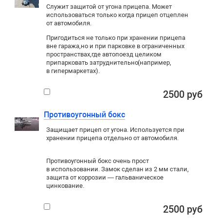
Служит защитой от угона прицепа. Может
использоваться только когда прицеп отцеплен
от автомобиля.
Пригодиться не только при хранении прицепа
вне гаража
,
но и при парковке в ограниченных
пространствах
,
где автопоезд целиком
припарковать затруднительно
(
например
,
в гипермаркетах).
2500 руб
Противоугонный бокс
Защищает прицеп от угона. Используется при
хранении прицепа отдельно от автомобиля.
Противоугонный бокс очень прост
в использовании. Замок сделан из 2 мм стали,
защита от коррозии — гальваническое
цинкование.
2500 руб