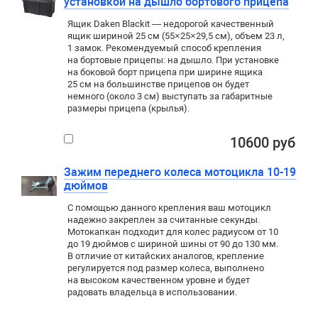
установкой на дышло бортового прицепа
Ящик Daken Blackit — недорогой качественный
ящик шириной 25 см (55×25×29,5 см), объем 23 л,
1 замок. Рекомендуемый способ крепления
на бортовые прицепы: на дышло. При установке
на боковой борт прицепа при ширине ящика
25 см на большинстве прицепов он будет
немного (около 3 см) выступать за габаритные
размеры прицепа (крылья).
10600 руб
Зажим переднего колеса мотоцикла 10-19
дюймов
С помощью данного крепления ваш мотоцикл
надежно закреплен за считанные секунды.
Мотокапкан подходит для колес радиусом от 10
до 19 дюймов с шириной шины от 90 до 130 мм.
В отличие от китайских аналогов, крепление
регулируется под размер колеса, выполнено
на высоком качественном уровне и будет
радовать владельца в использовании.