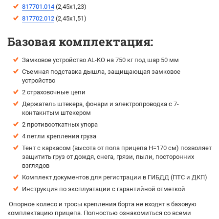
817701.014
(2,45х1,23)
817702.012
(2,45х1,51)
Базовая комплектация:
Замковое устройство AL-KO на 750 кг под шар 50 мм
Съемная подставка дышла, защищающая замковое
устройство
2 страховочные цепи
Держатель штекера, фонари и электропроводка с 7-
контакнтым штекером
2 противооткатных упора
4 петли крепления груза
Тент с каркасом (высота от пола прицепа H=170 см) позволяет
защитить груз от дождя, снега, грязи, пыли, посторонних
взглядов
Комплект документов для регистрации в ГИБДД (ПТС и ДКП)
Инструкция по эксплуатации с гарантийной отметкой
Опорное колесо и тросы крепления борта не входят в базовую
комплектацию прицепа. Полностью ознакомиться со всеми