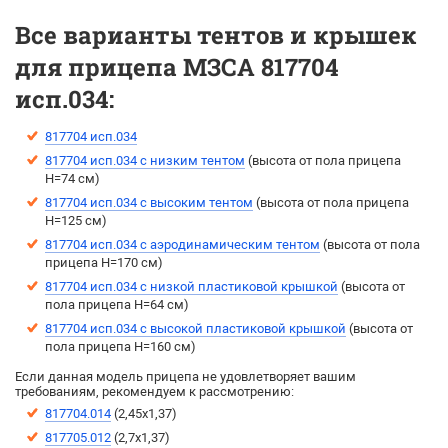
Все варианты тентов и крышек
для прицепа МЗСА 817704
исп.034:
817704 исп.034
817704 исп.034 с низким тентом
(высота от пола прицепа
H=74 см)
817704 исп.034 с высоким тентом
(выcота от пола прицепа
H=125 см)
817704 исп.034 с аэродинамическим тентом
(выcота от пола
прицепа H=170 см)
817704 исп.034 с низкой пластиковой крышкой
(высота от
пола прицепа H=64 см)
817704 исп.034 с высокой пластиковой крышкой
(высота от
пола прицепа H=160 см)
Если данная модель прицепа не удовлетворяет вашим
требованиям, рекомендуем к рассмотрению:
817704.014
(2,45х1,37)
817705.012
(2,7х1,37)