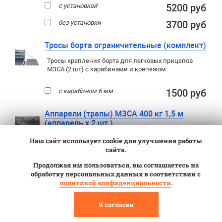
с установкой
5200 руб
без установки
3700 руб
Тросы борта ограничительные (комплект)
Тросы крепления борта для легковых прицепов
МЗСА (2 шт) с карабинами и крепежом.
с карабином 6 мм
1500 руб
Аппарели (трапы) МЗСА 400 кг 1,5 м
(аппарель х 2 шт.)
Для заезда техники на прицеп
,
Наш сайт использует cookie для улучшения работы
не опрокидывая кузов. Необходимы всем
,
сайта.
кто планирует перевозить мототехнику
на двухосных прицепах.
Продолжая им пользоваться, вы соглашаетесь на
обработку персональных данных в соответствии с
Грузоподъемность двух аппарелей 400
политикой конфиденциальности
.
кг (для квадроциклов с расстоянием
между осями более 75 см).
Я согласен
16100 руб