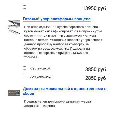
13950 руб
Газовый упор платформы прицепа
При опрокидывании кузова бортового прицепа
кузов может как зафиксироваться в опрокинутом
состоянии, так и нет — в зависимости от угла
наклона земли. Установка газового упора решает
данную проблему наиболее комфортным
образом из всех возможных. Подходит на
одноосные бортовые прицепы МЗСА без
тормоза.
С установкой
3850 руб
Без установки
2850 руб
Домкрат самосвальный с кронштейнами в
сборе
Предназначен для опрокидывания кузова
легковых прицепов.