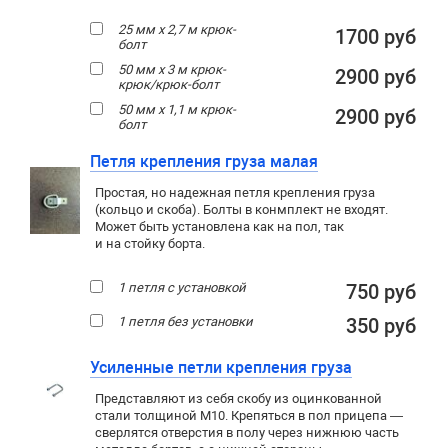
25 мм х 2,7 м крюк-
1700 руб
болт
50 мм х 3 м крюк-
2900 руб
крюк/крюк-болт
50 мм х 1,1 м крюк-
2900 руб
болт
Петля крепления груза малая
Простая, но надежная петля крепления груза
(кольцо и скоба). Болты в конмплект не входят.
Может быть установлена как на пол, так
и на стойку борта.
1 петля с установкой
750 руб
1 петля без установки
350 руб
Усиленные петли крепления груза
Представляют из себя скобу из оцинкованной
стали толщиной М10. Крепяться в пол прицепа —
сверлятся отверстия в полу через нижнюю часть