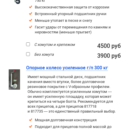
750 кг
Высококачественная защита от коррозии
Встроенный упорный подшипник ручки
Меньше утопает в песке и снегу
Гасит удары от перемещения по камням и
неровностям (меньше прыгает)
С хомутом и крепежом
4500 руб
Без хомута
3900 руб
Опорное колесо усиленное г/п 300 кг
Имеет мощный стальной диск, подшипник
качения вместо втулки, более долговечное
резиновое покрытие c V-образным профилем.
Обычно комплектуется усиленным хомутом —
он имеет усиленную площадку, которая может
крепиться на четыре болта. Рекомендуется для
всех прицепов, а для прицепов 817718
и 817735 — это единственый правильный выбор.
Мощная долговечная конструкция
Подходит для прицепов полной массой до