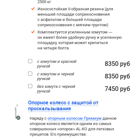
2500 кг
Износостойкая V-образная резина (для
меньшей площади соприкосновения
с асфальтом и большей площади
соприкосновения с мягким грунтом)
Комплектуется усиленным хомутом —
он имеет более удобную ручку и усиленную
площадку, которая может крепиться
на четыре болта
с хомутом и красной
8350 руб
ручкой
с хомутом и черной
8350 руб
ручкой
без хомута с черной
7450 руб
ручкой
Опорное колесо с защитой от
проскальзывания
Наряду с
опорным колесом Премиум
данное
опорное колесо является одним из самых
совершенных «опорок» AL-KO для легковых
прицепов. Его преимущества: