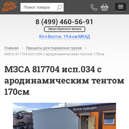
8 (499) 460-56-91
Заказ обратного звонка
Юго-Восток: 19-й км МКАД
Главная
Прицепы для перевозки грузов
МЗСА 817704 исп.034 с ародинамическим тентом 170см
МЗСА 817704 исп.034 с
ародинамическим тентом
170см