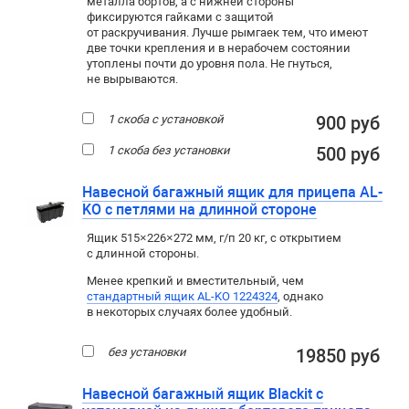
металла бортов, а с нижней стороны
фиксируются гайками с защитой
от раскручивания. Лучше рымгаек тем, что имеют
две точки крепления и в нерабочем состоянии
утоплены почти до уровня пола. Не гнуться,
не вырываются.
1 скоба с установкой
900 руб
1 скоба без установки
500 руб
Навесной багажный ящик для прицепа AL-
KO с петлями на длинной стороне
Ящик 515×226×272 мм, г/п 20 кг, с открытием
с длинной стороны.
Менее крепкий и вместительный, чем
стандартный ящик AL-KO 1224324
, однако
в некоторых случаях более удобный.
без установки
19850 руб
Навесной багажный ящик Blackit с