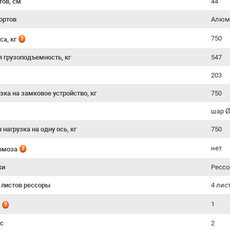
тов, см
44
ортов
Алюм
750
са, кг
я грузоподъемность, кг
547
203
зка на замковое устройство, кг
750
шар 
нагрузка на одну ось, кг
750
нет
ормоза
ки
Рессо
 листов рессоры
4 лис
1
й
ес
2