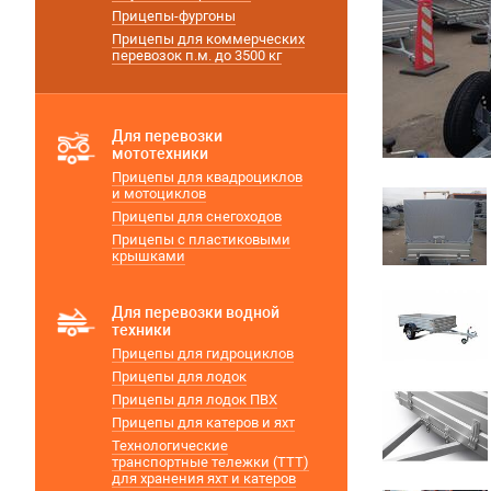
Прицепы-фургоны
Прицепы для коммерческих
перевозок п.м. до 3500 кг
Для перевозки
мототехники
Прицепы для квадроциклов
и мотоциклов
Прицепы для снегоходов
Прицепы с пластиковыми
крышками
Для перевозки водной
техники
Прицепы для гидроциклов
Прицепы для лодок
Прицепы для лодок ПВХ
Прицепы для катеров и яхт
Технологические
транспортные тележки (ТТТ)
для хранения яхт и катеров