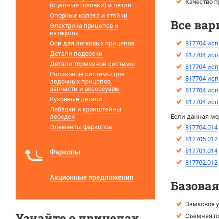
Качество п
(сцепные головки) и петли
Опорные колеса и стойки
Все вар
Электрика прицепов и
катафоты
Оси для легковых прицепов
817704 исп
Детали подвески
817704 исп
Детали тормозной системы
817704 исп
Роликовые системы для
817704 исп
лодочных прицепов,
запчасти и аксессуары
817704 исп
Кузовные детали
817704 исп
Лебёдки и кронштейны
лебедок
Если данная мо
Элементы фаркопов
817704.014
817705.012
817701.014
Фаркопы
817702.012
Акционные предложения
Базова
Замковое у
Узнайте о прицепах
Съемная п