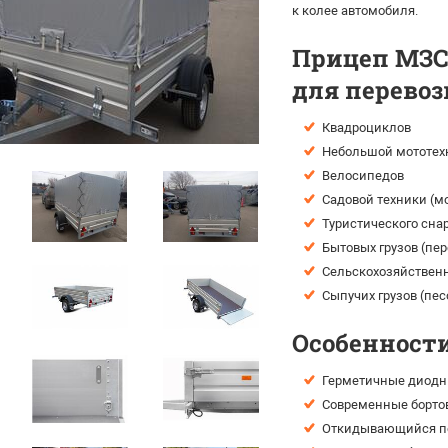
к колее автомобиля.
Прицеп МЗСА
для перевоз
Квадроциклов
Небольшой мототехн
Велосипедов
Садовой техники (мо
Туристического сна
Бытовых грузов (пе
Сельскохозяйственн
Сыпучих грузов (пес
Особенности
Герметичные диодн
Современные борто
Откидывающийся пе