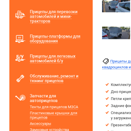
Прицепы для перевозки
автомобилей и мини-
тракторов
Прицепы-платформы для
оборудования
Прицепы для легковых
автомобилей б/у
Прицепы дл
квадроциклов 
Обслуживание, ремонт и
тюнинг прицепов
Комплектую
Дно прице
Запчасти для
Петли креп
автоприцепов
Задние фо
Тенты для прицепов МЗСА
Специализи
Пластиковые крышки для
прицепов
у загружен
Аксессуары
Презентаб
Замковые устройства