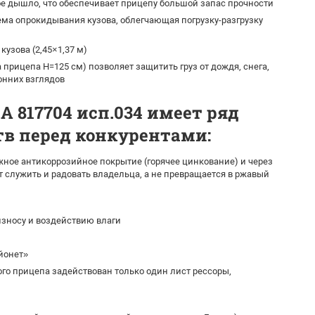
е дышло, что обеспечивает прицепу большой запас прочности
ма опрокидывания кузова, облегчающая погрузку-разгрузку
кузова (2,45×1,37 м)
а прицепа H=125 см) позволяет защитить груз от дождя, снега,
онних взглядов
 817704 исп.034 имеет ряд
в перед конкурентами:
ное антикоррозийное покрытие (горячее цинкование) и через
т служить и радовать владельца, а не превращается в ржавый
зносу и воздействию влаги
йонет»
го прицепа задействован только один лист рессоры,