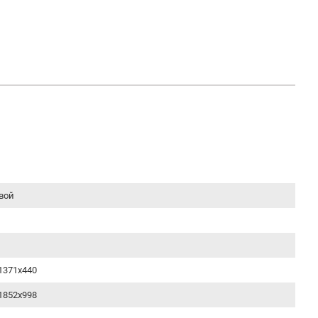
вой
1371x440
1852х998