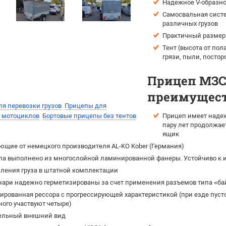
Надежное V-образно
Самосвальная систе
различных грузов
Практичный размер 
Тент (высота от пол
грязи, пыли, постор
Прицеп МЗСА
преимущест
я перевозки грузов
Прицепы для
и мотоциклов
Бортовые прицепы без тентов
Прицеп имеет надеж
пару лет продолжае
ящик
щие от немецкого производителя AL-KO Kober (Германия)
па выполнено из многослойной ламинированной фанеры. Устойчиво к и
ления груза в штатной комплектации
нари надежно герметизированы за счет применения разъемов типа «ба
рованная рессора с прогрессирующей характеристикой (при езде пусто
ного участвуют четыре)
ельный внешний вид