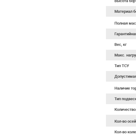
Высота бор
Материал б
Полная мас
Гарантийна
Вес, кг
Макс. нагру
Тип ТСУ
Допустимая 
Наличие т
Тип подвес
Количество
Кол-во осе
Кол-во кол