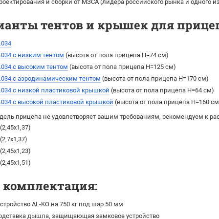
роектирования и сборки от МЗСА (лидера российского рынка и одного 
ианты тентов и крышек для прицеп
.034
.034 с низким тентом
(высота от пола прицепа H=74 см)
.034 с высоким тентом
(выcота от пола прицепа H=125 см)
.034 с аэродинамическим тентом
(выcота от пола прицепа H=170 см)
.034 с низкой пластиковой крышкой
(высота от пола прицепа H=64 см)
.034 с высокой пластиковой крышкой
(высота от пола прицепа H=160 см
дель прицепа не удовлетворяет вашим требованиям, рекомендуем к ра
(2,45х1,37)
(2,7х1,37)
(2,45х1,23)
(2,45х1,51)
я комплектация:
стройство AL-KO на 750 кг под шар 50 мм
одставка дышла, защищающая замковое устройство