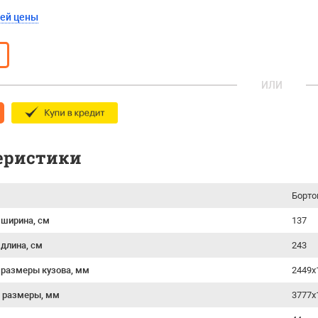
шей цены
ИЛИ
еристики
Борто
 ширина, см
137
 длина, см
243
 размеры кузова, мм
2449x
 размеры, мм
3777х