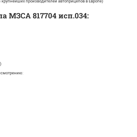
из крупнейших производителей автоприцепов в Европе)
а МЗСА 817704 исп.034:
)
ссмотрению: