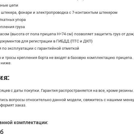
чные цепи
штекера, фонари и электропроводка с 7-контакнтым штекером
ткатных упора
епления груза
касом (высота от пола прицепа H=74 см) позволяет защитить груз от дож
окументов для регистрации в ГИБДД (ПТС и ДКП)
 по эксплуатации с гарантийной отметкой
 и тросы крепления борта не входят в базовую комплектацию прицепа.
 ниже.
ия:
сяцев с даты покупки. Гарантия распространяется на все, кроме резины.
ались вопросы относительно данной модели, свяжитесь с нашими мене
оформят заказ.
анной комплектации:
уб