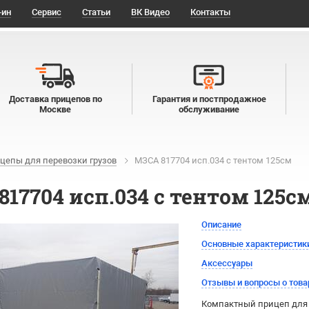
-ин
Сервис
Статьи
ВК Видео
Контакты
Доставка прицепов по
Гарантия и постпродажное
Москве
обслуживание
цепы для перевозки грузов
МЗСА 817704 исп.034 с тентом 125см
17704 исп.034 с тентом 125с
Описание
Основные характеристик
Аксессуары
Отзывы и вопросы о това
Компактный прицеп для 