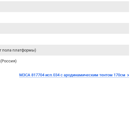
от пола платформы)
(Россия)
МЗСА 817704 исп.034 с ародинамическим тентом 170см