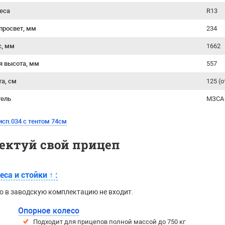
еса
R13
просвет, мм
234
с, мм
1662
я высота, мм
557
та, см
125 (
тель
МЗСА 
сп.034 с тентом 74см
ектуй свой прицеп
еса и стойки
↑
:
о в заводскую комплектацию не входит.
Опорное колесо
Подходит для прицепов полной массой до 750 кг