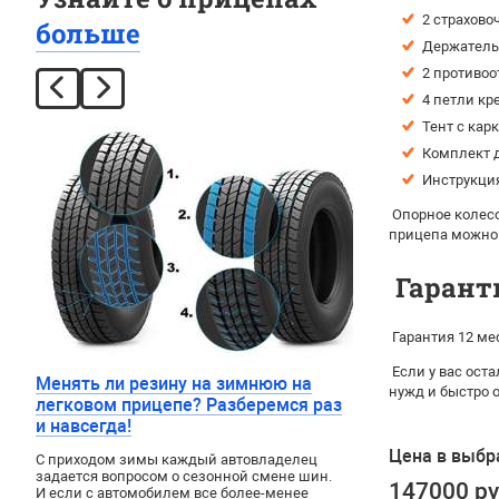
2 страхово
больше
Держатель 
2 противоо
4 петли кр
Тент с кар
Комплект д
Инструкция
Опорное колесо
прицепа можно
Гарант
Гарантия 12 ме
Если у вас ост
Менять ли резину на зимнюю на
нужд и быстро 
легковом прицепе? Разберемся раз
и навсегда!
Цена в выбр
С приходом зимы каждый автовладелец
задается вопросом о сезонной смене шин.
147000 р
И если с автомобилем все более-менее