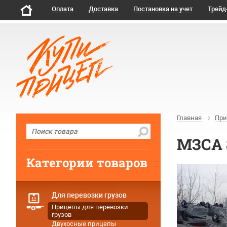
Оплата
Доставка
Постановка на учет
Трейд
Главная
При
МЗСА 8
Категории товаров
Для перевозки грузов
Прицепы для перевозки
грузов
Двухосные прицепы