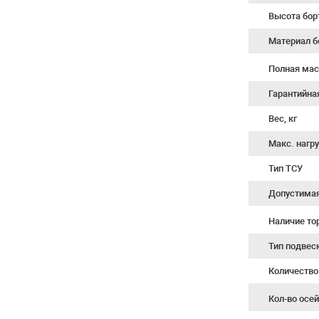
Высота бор
Материал б
Полная мас
Гарантийна
Вес, кг
Макс. нагру
Тип ТСУ
Допустимая 
Наличие т
Тип подвес
Количество
Кол-во осе