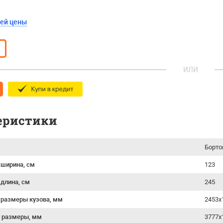
шей цены
ИЛИ
еристики
Борто
 ширина, см
123
 длина, см
245
 размеры кузова, мм
2453х
 размеры, мм
3777x