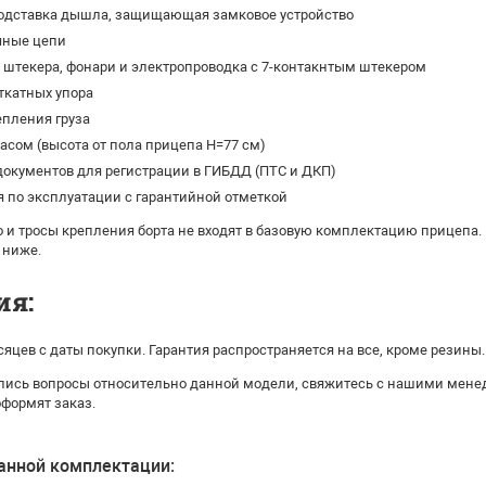
одставка дышла, защищающая замковое устройство
чные цепи
штекера, фонари и электропроводка с 7-контакнтым штекером
ткатных упора
епления груза
касом (высота от пола прицепа H=77 см)
окументов для регистрации в ГИБДД (ПТС и ДКП)
 по эксплуатации с гарантийной отметкой
 и тросы крепления борта не входят в базовую комплектацию прицепа.
 ниже.
ия:
сяцев с даты покупки. Гарантия распространяется на все, кроме резины.
ались вопросы относительно данной модели, свяжитесь с нашими мене
оформят заказ.
анной комплектации: