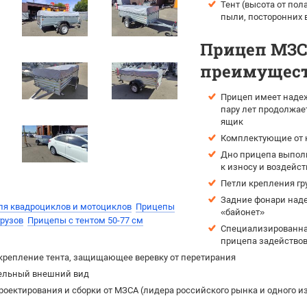
Тент (высота от пол
пыли, посторонних 
Прицеп МЗСА
преимущест
Прицеп имеет надеж
пару лет продолжае
ящик
Комплектующие от н
Дно прицепа выпол
к износу и воздейс
Петли крепления гр
Задние фонари наде
ля квадроциклов и мотоциклов
Прицепы
«байонет»
грузов
Прицепы с тентом 50-77 см
Специализированная
прицепа задействов
крепление тента, защищающее веревку от перетирания
ельный внешний вид
роектирования и сборки от МЗСА (лидера российского рынка и одного 