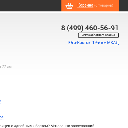
Корзина
(0 товаров)
8 (499) 460-56-91
Заказ обратного звонка
Юго-Восток: 19-й км МКАД
м 77 см
и
ре
прицеп с «двойным» бортом? Мгновенно завоевавший