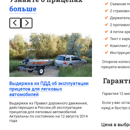
Съемная п
больше
2 страхово
Держатель 
2 противоо
4 петли кр
Тент с кар
Комплект д
Инструкция
Опорное колесо
прицепа можно
Гарант
Выдержка из ПДД об эксплуатации
прицепов для легковых
Гарантия 12 ме
автомобилей
Если у вас ост
Выдержки из Правил дорожного движения
,
действующих в России
,
об эксплуатации
нужд и быстро 
прицепов для легковых автомобилей.
Актуальны по состоянию на 12 августа 2014
года.
Цена в выбр