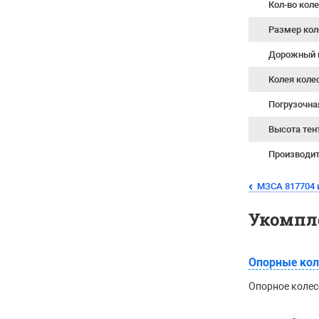
Кол-во кол
Размер кол
Дорожный 
Колея коле
Погрузочна
Высота тен
Производи
МЗСА 817704 и
Укомпл
Опорные кол
Опорное колес