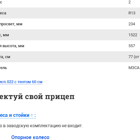
ес
2
еса
R13
просвет, мм
234
с, мм
1522
я высота, мм
557
та, см
77 (о
тель
МЗСА 
сп.022 с тентом 60 см
ектуй свой прицеп
еса и стойки
↑
:
о в заводскую комплектацию не входит.
Опорное колесо