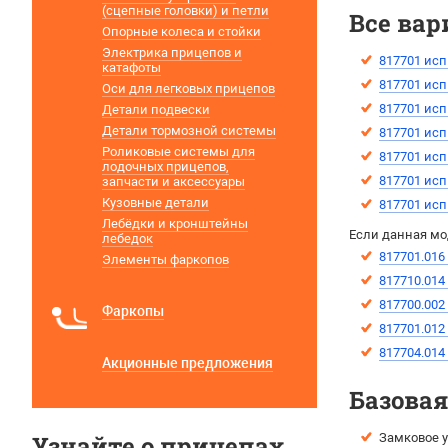
(сцепные головки) и петли
Все вар
Опорные колеса и стойки
Электрика прицепов и
817701 исп
катафоты
817701 исп
Оси для легковых прицепов
817701 исп
Детали подвески
Детали тормозной системы
817701 исп
Роликовые системы для
817701 исп
лодочных прицепов,
817701 исп
запчасти и аксессуары
Кузовные детали
817701 исп
Лебёдки и кронштейны
Если данная мо
лебедок
817701.016
Элементы фаркопов
817710.014
817700.002
Фаркопы
817701.012
817704.014
Акционные предложения
Базова
Узнайте о прицепах
Замковое у