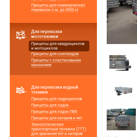
Прицепы для коммерческих
перевозок п.м. до 3500 кг
Для перевозки
мототехники
Прицепы для квадроциклов
и мотоциклов
Прицепы для снегоходов
Прицепы с пластиковыми
крышками
Для перевозки водной
техники
Прицепы для гидроциклов
Прицепы для лодок
Прицепы для лодок ПВХ
Прицепы для катеров и яхт
Технологические
транспортные тележки (ТТТ)
для хранения яхт и катеров