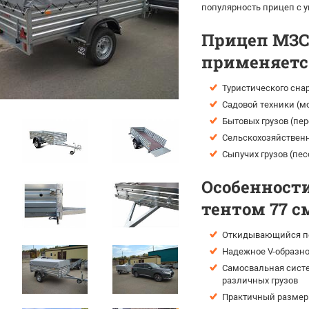
популярность прицеп с 
Прицеп МЗСА
применяется
Туристического сна
Садовой техники (мо
Бытовых грузов (пе
Сельскохозяйственн
Сыпучих грузов (пес
Особенности
тентом 77 с
Откидывающийся пе
Надежное V-образно
Самосвальная систе
различных грузов
Практичный размер 