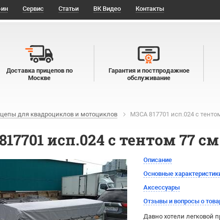
-ин
Сервис
Статьи
ВК Видео
Контакты
Доставка прицепов по
Гарантия и постпродажное
Москве
обслуживание
цепы для квадроциклов и мотоциклов
МЗСА 817701 исп.024 с тенто
17701 исп.024 с тентом 77 см
Описание
Основные характеристик
Аксессуары
Отзывы и вопросы о това
Давно хотели легковой 