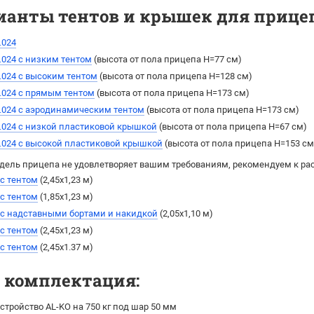
ианты тентов и крышек для прицепа
.024
.024 с низким тентом
(высота от пола прицепа H=77 см)
.024 с высоким тентом
(выcота от пола прицепа H=128 см)
.024 с прямым тентом
(выcота от пола прицепа H=173 см)
.024 с аэродинамическим тентом
(выcота от пола прицепа H=173 см)
.024 с низкой пластиковой крышкой
(высота от пола прицепа H=67 см)
.024 с высокой пластиковой крышкой
(высота от пола прицепа H=153 см
дель прицепа не удовлетворяет вашим требованиям, рекомендуем к ра
 с тентом
(2,45х1,23 м)
 с тентом
(1,85х1,23 м)
 с надставными бортами и накидкой
(2,05х1,10 м)
 с тентом
(2,45х1,23 м)
 с тентом
(2,45х1.37 м)
я комплектация:
стройство AL-KO на 750 кг под шар 50 мм