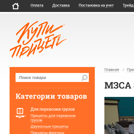
Оплата
Доставка
Постановка на учет
Трейд
Главная
При
МЗСА 8
Категории товаров
Для перевозки грузов
Прицепы для перевозки
грузов
Двухосные прицепы
Прицепы-фургоны