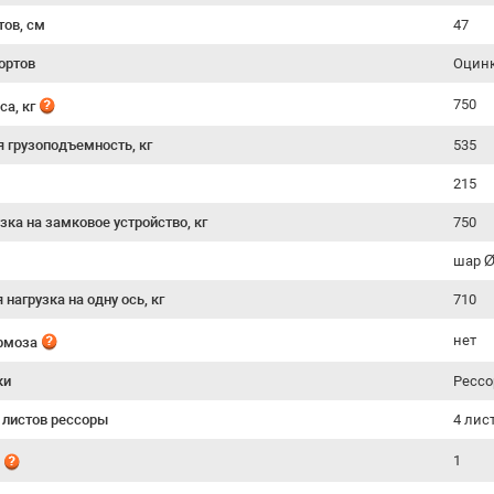
тов, см
47
ортов
Оцинк
750
са, кг
я грузоподъемность, кг
535
215
зка на замковое устройство, кг
750
шар 
нагрузка на одну ось, кг
710
нет
ормоза
ки
Рессо
 листов рессоры
4 лис
1
й