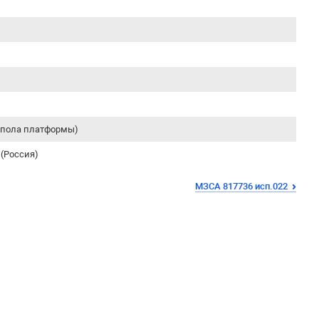
т пола платформы)
(Россия)
МЗСА 817736 исп.022