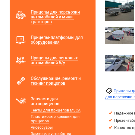
Прицепы для перевозки
автомобилей и мини-
тракторов
Прицепы-платформы для
оборудования
Прицепы для легковых
автомобилей б/у
Обслуживание, ремонт и
тюнинг прицепов
Прицепы д
для перевозки 
Запчасти для
автоприцепов
Тенты для прицепов МЗСА
Надежное 
Пластиковые крышки для
Презентаб
прицепов
Аксессуары
Качество п
Замковые устройства