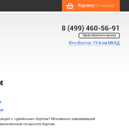
Корзина
(0 товаров)
8 (499) 460-56-91
Заказ обратного звонка
Юго-Восток: 19-й км МКАД
м
и
ре
прицеп с «двойным» бортом? Мгновенно завоевавший
увеличенным по высоте бортом.