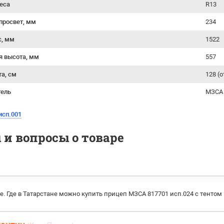
еса
R13
просвет, мм
234
с, мм
1522
я высота, мм
557
та, см
128 (
тель
МЗСА 
исп.001
и вопросы о товаре
е. Где в Татарстане можно купить прицеп МЗСА 817701 исп.024 с тентом