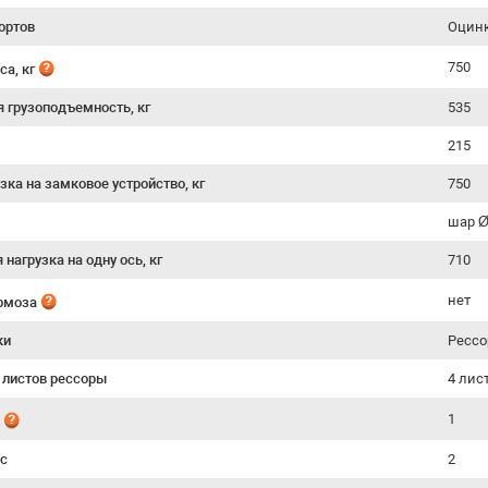
ортов
Оцинк
750
са, кг
я грузоподъемность, кг
535
215
зка на замковое устройство, кг
750
шар 
нагрузка на одну ось, кг
710
нет
ормоза
ки
Рессо
 листов рессоры
4 лис
1
й
ес
2