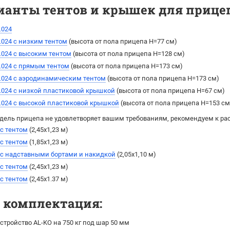
ианты тентов и крышек для прицепа
.024
.024 с низким тентом
(высота от пола прицепа H=77 см)
.024 с высоким тентом
(выcота от пола прицепа H=128 см)
.024 с прямым тентом
(выcота от пола прицепа H=173 см)
.024 с аэродинамическим тентом
(выcота от пола прицепа H=173 см)
.024 с низкой пластиковой крышкой
(высота от пола прицепа H=67 см)
.024 с высокой пластиковой крышкой
(высота от пола прицепа H=153 см
дель прицепа не удовлетворяет вашим требованиям, рекомендуем к ра
 с тентом
(2,45х1,23 м)
 с тентом
(1,85х1,23 м)
 с надставными бортами и накидкой
(2,05х1,10 м)
 с тентом
(2,45х1,23 м)
 с тентом
(2,45х1.37 м)
я комплектация:
стройство AL-KO на 750 кг под шар 50 мм