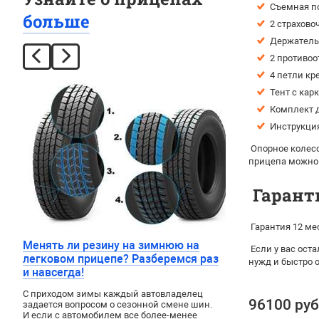
Съемная п
больше
2 страхово
Держатель 
2 противоо
4 петли кр
Тент с кар
Комплект д
Инструкция
Опорное колесо
прицепа можно
Гарант
Гарантия 12 ме
Менять ли резину на зимнюю на
Если у вас ост
легковом прицепе? Разберемся раз
нужд и быстро 
и навсегда!
С приходом зимы каждый автовладелец
96100 руб
задается вопросом о сезонной смене шин.
И если с автомобилем все более-менее