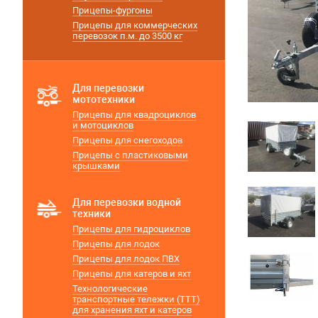
Прицепы-фургоны
Прицепы для коммерческих
перевозок п.м. до 3500 кг
Для перевозки
мототехники
Прицепы для квадроциклов
и мотоциклов
Прицепы для снегоходов
Прицепы с пластиковыми
крышками
Для перевозки водной
техники
Прицепы для гидроциклов
Прицепы для лодок
Прицепы для лодок ПВХ
Прицепы для катеров и яхт
Технологические
транспортные тележки (ТТТ)
для хранения яхт и катеров