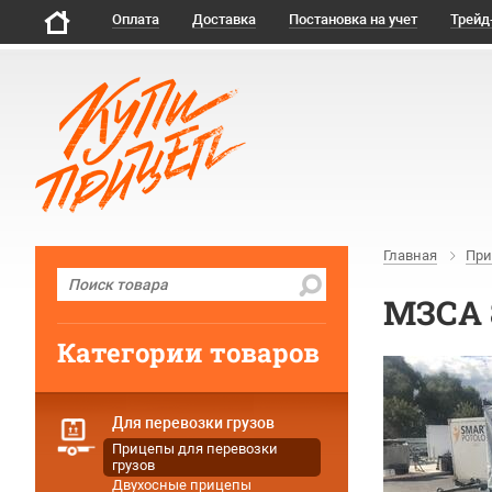
Оплата
Доставка
Постановка на учет
Трейд
Главная
При
МЗСА 8
Категории товаров
Для перевозки грузов
Прицепы для перевозки
грузов
Двухосные прицепы