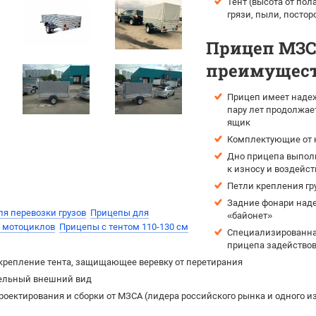
Тент (высота от пол
грязи, пыли, постор
Прицеп МЗСА
преимущест
Прицеп имеет надеж
пару лет продолжае
ящик
Комплектующие от н
Дно прицепа выпол
к износу и воздейс
Петли крепления гр
Задние фонари наде
я перевозки грузов
Прицепы для
«байонет»
и мотоциклов
Прицепы с тентом 110-130 см
Специализированная
прицепа задействов
крепление тента, защищающее веревку от перетирания
ельный внешний вид
роектирования и сборки от МЗСА (лидера российского рынка и одного 