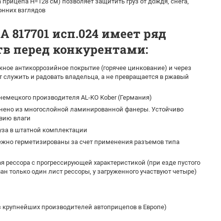
а прицепа H=128 см) позволяет защитить груз от дождя, снега,
онних взглядов
 817701 исп.024 имеет ряд
в перед конкурентами:
ное антикоррозийное покрытие (горячее цинкование) и через
т служить и радовать владельца, а не превращается в ржавый
емецкого производителя AL-KO Kober (Германия)
нено из многослойной ламинированной фанеры. Устойчиво
твию влаги
уза в штатной комплектации
жно герметизированы за счет применения разъемов типа
 рессора с прогрессирующей характеристикой (при езде пустого
ан только один лист рессоры, у загруженного участвуют четыре)
из крупнейших производителей автоприцепов в Европе)