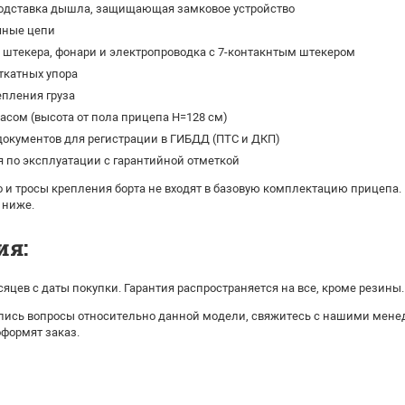
одставка дышла, защищающая замковое устройство
чные цепи
штекера, фонари и электропроводка с 7-контакнтым штекером
ткатных упора
епления груза
касом (высота от пола прицепа H=128 см)
окументов для регистрации в ГИБДД (ПТС и ДКП)
 по эксплуатации с гарантийной отметкой
 и тросы крепления борта не входят в базовую комплектацию прицепа.
 ниже.
ия:
сяцев с даты покупки. Гарантия распространяется на все, кроме резины.
ались вопросы относительно данной модели, свяжитесь с нашими мене
оформят заказ.