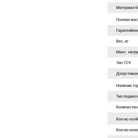
Материал б
Полная мас
Гарантийна
Вес, кг
Макс. нагру
Тип ТСУ
Допустимая 
Наличие т
Тип подвес
Количество
Кол-во осе
Кол-во кол