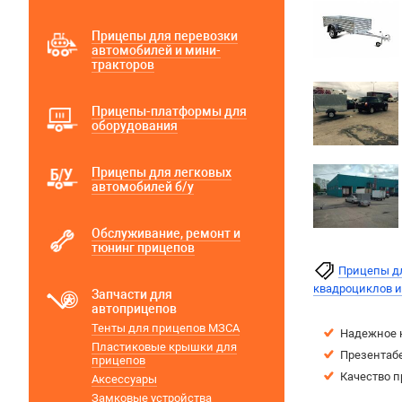
Прицепы для перевозки
автомобилей и мини-
тракторов
Прицепы-платформы для
оборудования
Прицепы для легковых
автомобилей б/у
Обслуживание, ремонт и
тюнинг прицепов
Прицепы дл
квадроциклов 
Запчасти для
автоприцепов
Тенты для прицепов МЗСА
Надежное 
Пластиковые крышки для
Презентаб
прицепов
Качество п
Аксессуары
Замковые устройства