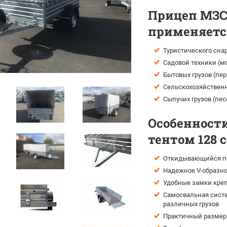
Прицеп МЗСА
применяется
Туристического сна
Садовой техники (мо
Бытовых грузов (пе
Сельскохозяйственн
Сыпучих грузов (пес
Особенности
тентом 128 с
Откидывающийся пе
Надежное V-образно
Удобные замки креп
Самосвальная систе
различных грузов
Практичный размер 