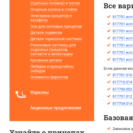
(сцепные головки) и петли
Все вар
Опорные колеса и стойки
Электрика прицепов и
817701 исп
катафоты
817701 исп
Оси для легковых прицепов
817701 исп
Детали подвески
817701 исп
Детали тормозной системы
Роликовые системы для
817701 исп
лодочных прицепов,
817701 исп
запчасти и аксессуары
817701 исп
Кузовные детали
Лебёдки и кронштейны
Если данная мо
лебедок
817701.016
Элементы фаркопов
817710.014
817700.002
Фаркопы
817701.012
817704.014
Акционные предложения
Базова
Замковое у
Узнайте о прицепах