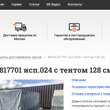
-ин
Сервис
Статьи
ВК Видео
Контакты
Доставка прицепов по
Гарантия и постпродажное
Москве
обслуживание
цепы для перевозки грузов
МЗСА 817701 исп.024 с тентом 128 см
17701 исп.024 с тентом 128 с
Описание
Основные характеристик
Отзывы и вопросы о това
Давно хотели легковой 
популярность прицеп с 