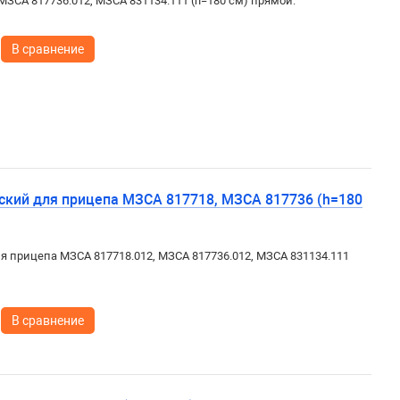
МЗСА 817736.012, МЗСА 831134.111 (h=180 см) прямой.
В сравнение
ский для прицепа МЗСА 817718, МЗСА 817736 (h=180
я прицепа МЗСА 817718.012, МЗСА 817736.012, МЗСА 831134.111
В сравнение