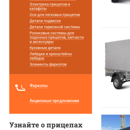
Электрика прицепов и
катафоты
Оси для легковых прицепов
Детали подвески
Детали тормозной системы
Роликовые системы для
лодочных прицепов, запчасти
и аксессуары
Кузовные детали
Лебёдки и кронштейны
лебедок
Элементы фаркопов
Фаркопы
Акционные предложения
Узнайте о прицепах