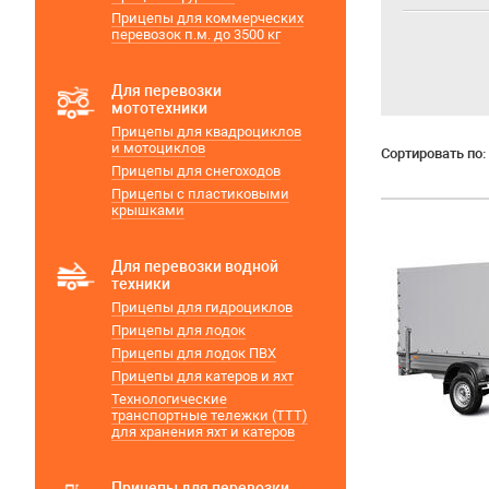
Прицепы для коммерческих
перевозок п.м. до 3500 кг
Для перевозки
мототехники
Прицепы для квадроциклов
и мотоциклов
Сортировать по:
Прицепы для снегоходов
Прицепы с пластиковыми
крышками
Для перевозки водной
техники
Прицепы для гидроциклов
Прицепы для лодок
Прицепы для лодок ПВХ
Прицепы для катеров и яхт
Технологические
транспортные тележки (ТТТ)
для хранения яхт и катеров
Прицепы для перевозки