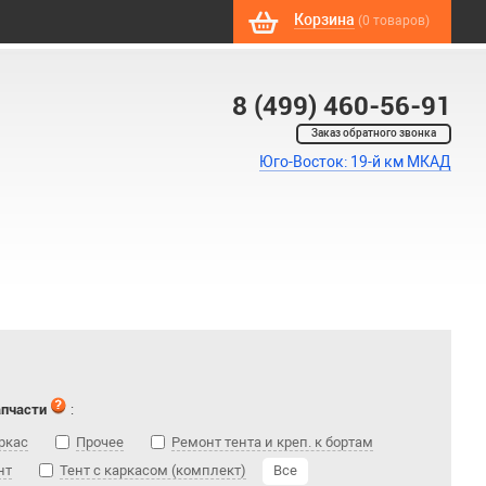
Корзина
(0 товаров)
8 (499) 460-56-91
Заказ обратного звонка
Юго-Восток: 19-й км МКАД
апчасти
:
ркас
Прочее
Ремонт тента и креп. к бортам
нт
Тент с каркасом (комплект)
Все