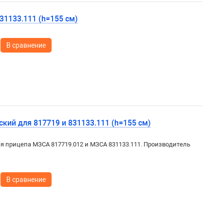
31133.111 (h=155 см)
В сравнение
кий для 817719 и 831133.111 (h=155 см)
я прицепа МЗСА 817719.012 и МЗСА 831133.111. Производитель
В сравнение