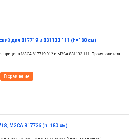
кий для 817719 и 831133.111 (h=180 см)
я прицепа МЗСА 817719.012 и МЗСА 831133.111. Производитель
В сравнение
718, МЗСА 817736 (h=180 см)