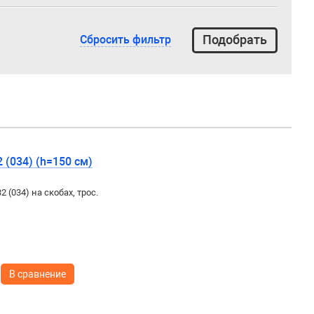
Сбросить фильтр
 (034) (h=150 см)
 (034) на скобах, трос.
В сравнение