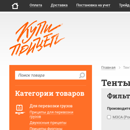
Оплата
Доставка
Постановка на учет
Трейд
Главная
Тен
Тенты
Категории товаров
Филь
Для перевозки грузов
Производит
Прицепы для перевозки
грузов
МЗСА (Ро
Двухосные прицепы
Прицепы-фургоны