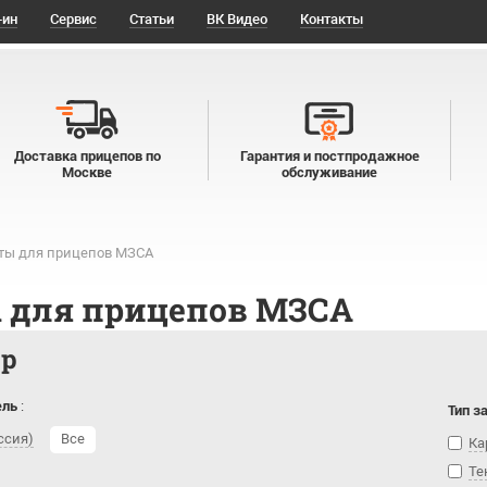
-ин
Сервис
Статьи
ВК Видео
Контакты
Доставка прицепов по
Гарантия и постпродажное
Москве
обслуживание
ты для прицепов МЗСА
 для прицепов МЗСА
тр
ель
:
Тип з
ссия)
Все
Ка
Те