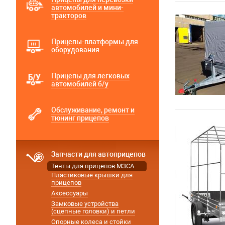
автомобилей и мини-
тракторов
Прицепы-платформы для
оборудования
Прицепы для легковых
автомобилей б/у
Обслуживание, ремонт и
тюнинг прицепов
Запчасти для автоприцепов
Тенты для прицепов МЗСА
Пластиковые крышки для
прицепов
Аксессуары
Замковые устройства
(сцепные головки) и петли
Опорные колеса и стойки