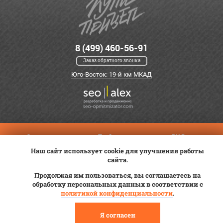
8 (499) 460-56-91
Заказ обратного звонка
Юго-Восток: 19-й км МКАД
Оплата
Трейд-ин
ВК Видео
Доставка
Наш сайт использует cookie для улучшения работы
Сервис
Контакты
сайта.
Постановка на учет
Статьи
Продолжая им пользоваться, вы соглашаетесь на
© 2012—2026 «Купи прицеп»™ (
ООО «Авангард»
, ИНН 9723035587)
обработку персональных данных в соответствии с
политикой конфиденциальности
.
Я согласен