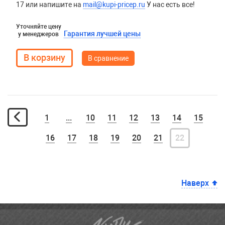
17 или напишите на
mail@kupi-pricep.ru
У нас есть все!
Уточняйте цену
Гарантия лучшей цены
у менеджеров
В сравнение
1
...
10
11
12
13
14
15
16
17
18
19
20
21
22
Наверх